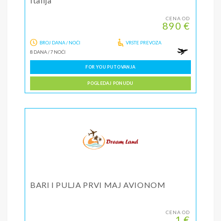
Italija
CENA OD
890 €
BROJ DANA / NOĆI
VRSTE PREVOZA
8 DANA
/
7 NOĆI
FOR YOU PUTOVANJA
POGLEDAJ PONUDU
BARI I PULJA PRVI MAJ AVIONOM
CENA OD
1 €