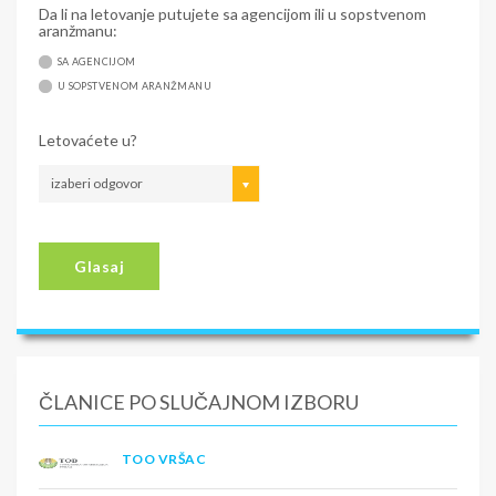
Da li na letovanje putujete sa agencijom ili u sopstvenom
aranžmanu:
SA AGENCIJOM
U SOPSTVENOM ARANŽMANU
Letovaćete u?
izaberi odgovor
Glasaj
ČLANICE PO SLUČAJNOM IZBORU
TOO VRŠAC