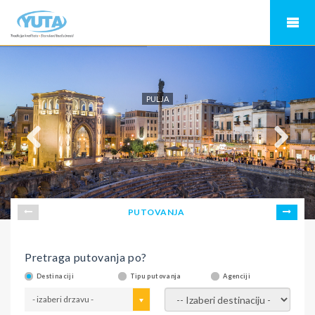
PULJA
PUTOVANJA
Pretraga putovanja po?
Destinaciji
Tipu putovanja
Agenciji
- izaberi drzavu -
- izaberi destinaciju -