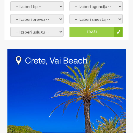
- izaberi tip -
- izaberi agenciju -
- izaberi prevoz -
- Izaberite smestaj -
- Izaberite uslugu -
TRAŽI