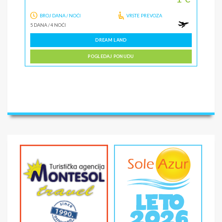
BROJ DANA / NOĆI
VRSTE PREVOZA
5 DANA
/
4 NOĆI
DREAM LAND
POGLEDAJ PONUDU