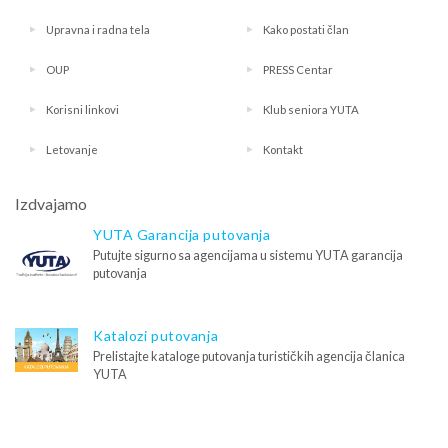
Upravna i radna tela
Kako postati član
OUP
PRESS Centar
Korisni linkovi
Klub seniora YUTA
Letovanje
Kontakt
Izdvajamo
YUTA Garancija putovanja
Putujte sigurno sa agencijama u sistemu YUTA garancija
putovanja
Katalozi putovanja
Prelistajte kataloge putovanja turističkih agencija članica
YUTA