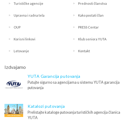
Turističke agencije
Prednosti članstva
Upravna i radna tela
Kako postati član
OUP
PRESS Centar
Korisni linkovi
Klub seniora YUTA
Letovanje
Kontakt
Izdvajamo
YUTA Garancija putovanja
Putujte sigurno sa agencijama u sistemu YUTA garancija
putovanja
Katalozi putovanja
Prelistajte kataloge putovanja turističkih agencija članica
YUTA