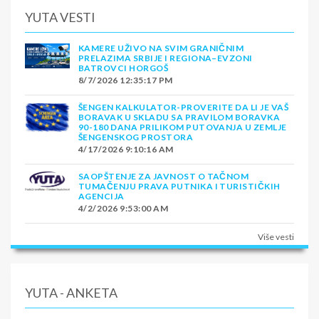
YUTA VESTI
KAMERE UŽIVO NA SVIM GRANIČNIM
PRELAZIMA SRBIJE I REGIONA–EVZONI
BATROVCI HORGOŠ
8/7/2026 12:35:17 PM
ŠENGEN KALKULATOR-PROVERITE DA LI JE VAŠ
BORAVAK U SKLADU SA PRAVILOM BORAVKA
90-180 DANA PRILIKOM PUTOVANJA U ZEMLJE
ŠENGENSKOG PROSTORA
4/17/2026 9:10:16 AM
SAOPŠTENJE ZA JAVNOST O TAČNOM
TUMAČENJU PRAVA PUTNIKA I TURISTIČKIH
AGENCIJA
4/2/2026 9:53:00 AM
Više vesti
YUTA - ANKETA