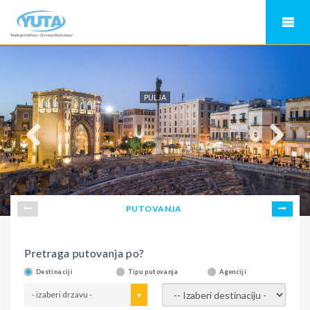
PULJA
PUTOVANJA
Pretraga putovanja po?
Destinaciji
Tipu putovanja
Agenciji
- izaberi drzavu -
- izaberi destinaciju -