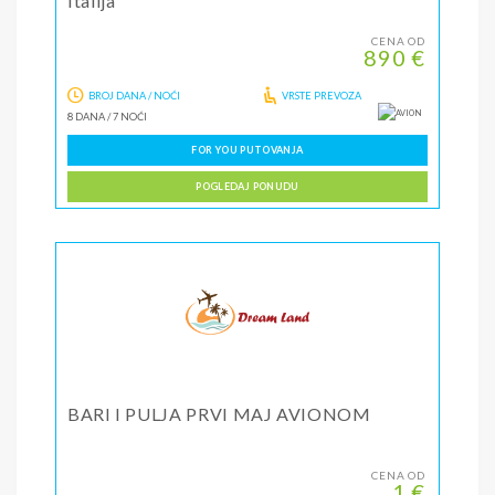
Italija
CENA OD
890 €
BROJ DANA / NOĆI
VRSTE PREVOZA
8 DANA
/
7 NOĆI
FOR YOU PUTOVANJA
POGLEDAJ PONUDU
BARI I PULJA PRVI MAJ AVIONOM
CENA OD
1 €