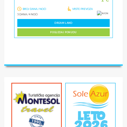
BROJ DANA / NOĆI
VRSTE PREVOZA
5 DANA
/
4 NOĆI
DREAM LAND
POGLEDAJ PONUDU