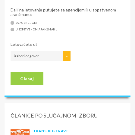
Da li na letovanje putujete sa agencijom ili u sopstvenom
aranžmanu:
SA AGENCIJOM
U SOPSTVENOM ARANŽMANU
Letovaćete u?
izaberi odgovor
Glasaj
ČLANICE PO SLUČAJNOM IZBORU
TRANS JUG TRAVEL