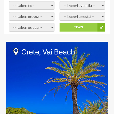
- izaberi tip -
- izaberi agenciju -
- izaberi prevoz -
- Izaberite smestaj -
- Izaberite uslugu -
TRAŽI