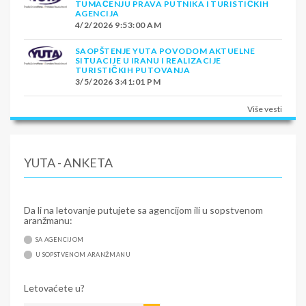
TUMAČENJU PRAVA PUTNIKA I TURISTIČKIH
AGENCIJA
4/2/2026 9:53:00 AM
SAOPŠTENJE YUTA POVODOM AKTUELNE
SITUACIJE U IRANU I REALIZACIJE
TURISTIČKIH PUTOVANJA
3/5/2026 3:41:01 PM
Više vesti
YUTA - ANKETA
Da li na letovanje putujete sa agencijom ili u sopstvenom
aranžmanu:
SA AGENCIJOM
U SOPSTVENOM ARANŽMANU
Letovaćete u?