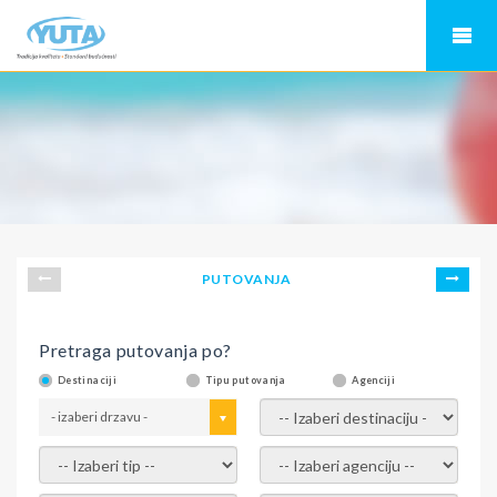
PUTOVANJA
Pretraga putovanja po?
Destinaciji
Tipu putovanja
Agenciji
- izaberi drzavu -
- izaberi destinaciju -
- izaberi tip -
- izaberi agenciju -