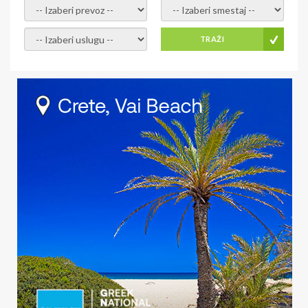
- izaberi prevoz -
- Izaberite smestaj -
- Izaberite uslugu -
TRAŽI