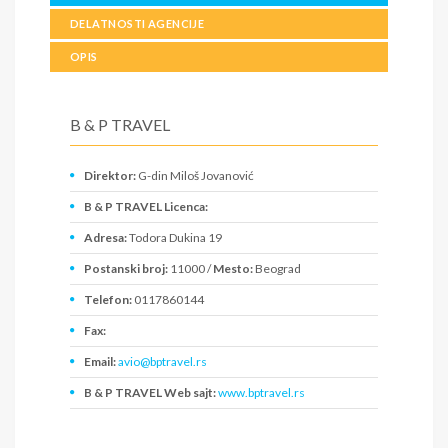
DELATNOSTI AGENCIJE
OPIS
B & P TRAVEL
Direktor:
G-din Miloš Jovanović
B & P TRAVEL Licenca:
Adresa:
Todora Dukina 19
Postanski broj:
11000 /
Mesto:
Beograd
Telefon:
0117860144
Fax:
Email:
avio@bptravel.rs
B & P TRAVEL Web sajt:
www.bptravel.rs
PIB:
109358604