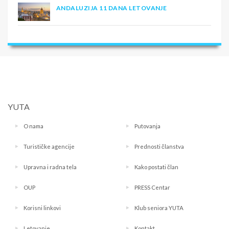
ANDALUZIJA 11 DANA LETOVANJE
YUTA
O nama
Putovanja
Turističke agencije
Prednosti članstva
Upravna i radna tela
Kako postati član
OUP
PRESS Centar
Korisni linkovi
Klub seniora YUTA
Letovanje
Kontakt