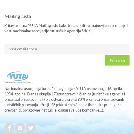
Mailing Lista
Prijavite se na YUTA Mailing listu kako biste dobili sve najnovije informacije i
vesti nacionalne asocijacije turističkih agencija Srbije.
Prijavi se
Nacionalna asocijacija turističkih agencija - YUTA osnovana je 16. aprila
1954. godine. Danas okuplja 170 punopravnih članica (turističke agencije i
organizatori putovanja) koje ostvaruju preko 90 % prometa organizovanih
turističkih putovanja u Srbiji i 48 pridruženih članica (hotelska preduzeća,
prevoznici, obrazovne institucije, osiguravajuće kompanije...).