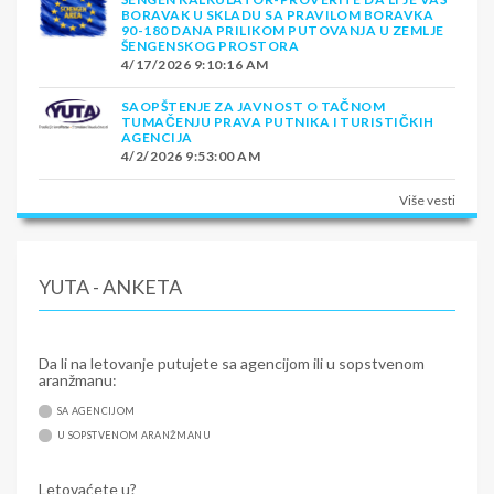
BORAVAK U SKLADU SA PRAVILOM BORAVKA
90-180 DANA PRILIKOM PUTOVANJA U ZEMLJE
ŠENGENSKOG PROSTORA
4/17/2026 9:10:16 AM
SAOPŠTENJE ZA JAVNOST O TAČNOM
TUMAČENJU PRAVA PUTNIKA I TURISTIČKIH
AGENCIJA
4/2/2026 9:53:00 AM
Više vesti
YUTA - ANKETA
Da li na letovanje putujete sa agencijom ili u sopstvenom
aranžmanu:
SA AGENCIJOM
U SOPSTVENOM ARANŽMANU
Letovaćete u?