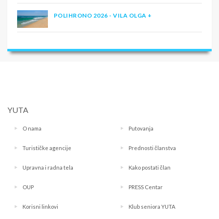
POLIHRONO 2026 - VILA OLGA +
YUTA
O nama
Putovanja
Turističke agencije
Prednosti članstva
Upravna i radna tela
Kako postati član
OUP
PRESS Centar
Korisni linkovi
Klub seniora YUTA