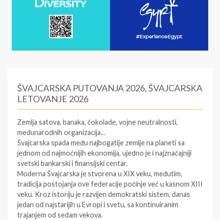
ŠVAJCARSKA PUTOVANJA 2026, ŠVAJCARSKA
LETOVANJE 2026
Zemlja satova, banaka, čokolade, vojne neutralnosti,
međunarodnih organizacija...
Švajcarska
spada među najbogatije zemlje na planeti sa
jednom od najmoćnijih ekonomija, ujedno je i najznačajniji
svetski bankarski i finansijski centar.
Moderna Švajcarska je stvorena u XIX veku, međutim,
tradicija postojanja ove federacije počinje već u kasnom XIII
veku. Kroz istoriju je razvijen demokratski sistem, danas
jedan od najstarijih u Evropi i svetu, sa kontinuiranim
trajanjem od sedam vekova.