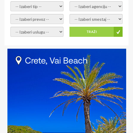
- izaberi tip -
- izaberi agenciju -
- izaberi prevoz -
- Izaberite smestaj -
- Izaberite uslugu -
TRAŽI