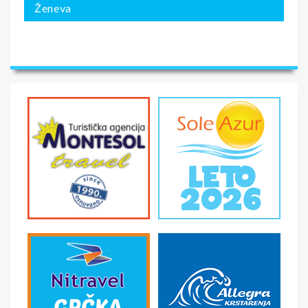
Ženeva