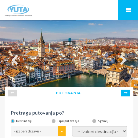
CIRIH
PUTOVANJA
Pretraga putovanja po?
Destinaciji
Tipu putovanja
Agenciji
- izaberi drzavu -
- izaberi destinaciju -