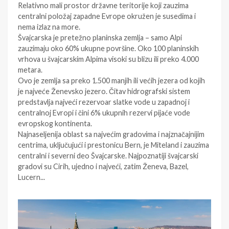
Relativno mali prostor državne teritorije koji zauzima
centralni položaj zapadne Evrope okružen je susedima i
nema izlaz na more.
Švajcarska je pretežno planinska zemlja – samo Alpi
zauzimaju oko 60% ukupne površine. Oko 100 planinskih
vrhova u švajcarskim Alpima visoki su blizu ili preko 4.000
metara.
Ovo je zemlja sa preko 1.500 manjih ili većih jezera od kojih
je najveće Ženevsko jezero. Čitav hidrografski sistem
predstavlja najveći rezervoar slatke vode u zapadnoj i
centralnoj Evropi i čini 6% ukupnih rezervi pijaće vode
evropskog kontinenta.
Najnaseljenija oblast sa najvećim gradovima i najznačajnijim
centrima, uključujući i prestonicu Bern, je Miteland i zauzima
centralni i severni deo Švajcarske. Najpoznatiji švajcarski
gradovi su Cirih, ujedno i najveći, zatim Ženeva, Bazel,
Lucern...
:
2