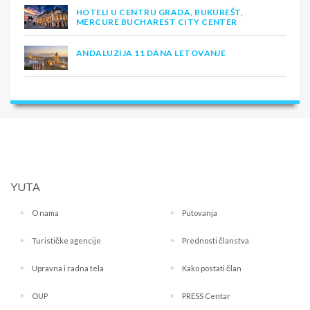
HOTELI U CENTRU GRADA, BUKUREŠT,
MERCURE BUCHAREST CITY CENTER
ANDALUZIJA 11 DANA LETOVANJE
YUTA
O nama
Putovanja
Turističke agencije
Prednosti članstva
Upravna i radna tela
Kako postati član
OUP
PRESS Centar