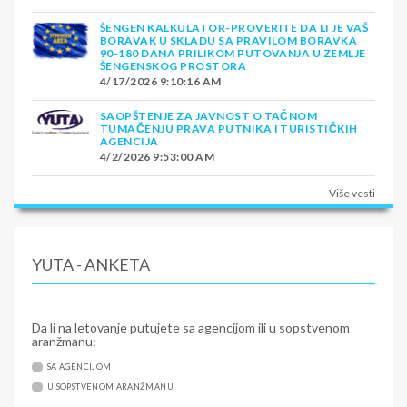
ŠENGEN KALKULATOR-PROVERITE DA LI JE VAŠ
BORAVAK U SKLADU SA PRAVILOM BORAVKA
90-180 DANA PRILIKOM PUTOVANJA U ZEMLJE
ŠENGENSKOG PROSTORA
4/17/2026 9:10:16 AM
SAOPŠTENJE ZA JAVNOST O TAČNOM
TUMAČENJU PRAVA PUTNIKA I TURISTIČKIH
AGENCIJA
4/2/2026 9:53:00 AM
Više vesti
YUTA - ANKETA
Da li na letovanje putujete sa agencijom ili u sopstvenom
aranžmanu:
SA AGENCIJOM
U SOPSTVENOM ARANŽMANU