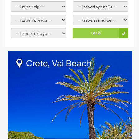
- izaberi tip -
- izaberi agenciju -
- izaberi prevoz -
- Izaberite smestaj -
- Izaberite uslugu -
TRAŽI