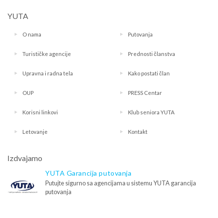
YUTA
O nama
Putovanja
Turističke agencije
Prednosti članstva
Upravna i radna tela
Kako postati član
OUP
PRESS Centar
Korisni linkovi
Klub seniora YUTA
Letovanje
Kontakt
Izdvajamo
YUTA Garancija putovanja
Putujte sigurno sa agencijama u sistemu YUTA garancija
putovanja