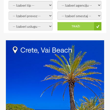
- izaberi tip -
- izaberi agenciju -
- izaberi prevoz -
- Izaberite smestaj -
- Izaberite uslugu -
TRAŽI