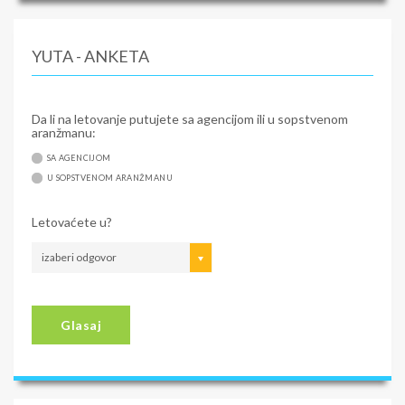
YUTA - ANKETA
Da li na letovanje putujete sa agencijom ili u sopstvenom
aranžmanu:
SA AGENCIJOM
U SOPSTVENOM ARANŽMANU
Letovaćete u?
izaberi odgovor
Glasaj