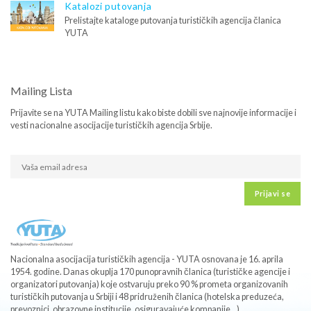
Katalozi putovanja
Prelistajte kataloge putovanja turističkih agencija članica
YUTA
Mailing Lista
Prijavite se na YUTA Mailing listu kako biste dobili sve najnovije informacije i
vesti nacionalne asocijacije turističkih agencija Srbije.
Prijavi se
Nacionalna asocijacija turističkih agencija - YUTA osnovana je 16. aprila
1954. godine. Danas okuplja 170 punopravnih članica (turističke agencije i
organizatori putovanja) koje ostvaruju preko 90 % prometa organizovanih
turističkih putovanja u Srbiji i 48 pridruženih članica (hotelska preduzeća,
prevoznici, obrazovne institucije, osiguravajuće kompanije...).