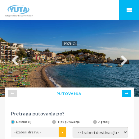
PRŽNO
PUTOVANJA
Pretraga putovanja po?
Destinaciji
Tipu putovanja
Agenciji
- izaberi drzavu -
- izaberi destinaciju -