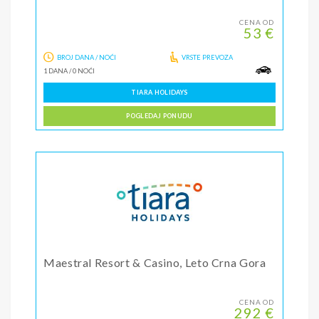
CENA OD
53 €
BROJ DANA / NOĆI
VRSTE PREVOZA
1 DANA
/
0 NOĆI
TIARA HOLIDAYS
POGLEDAJ PONUDU
Maestral Resort & Casino, Leto Crna Gora
CENA OD
292 €