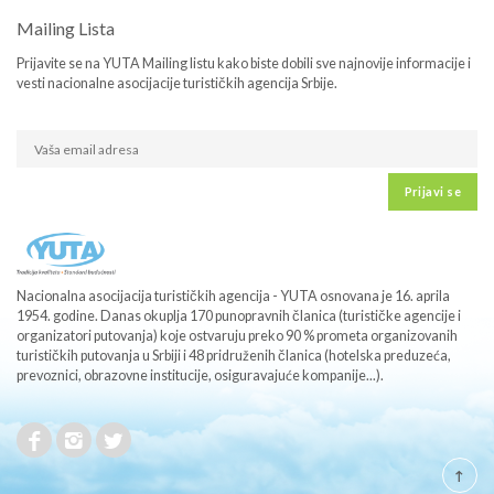
Mailing Lista
Prijavite se na YUTA Mailing listu kako biste dobili sve najnovije informacije i
vesti nacionalne asocijacije turističkih agencija Srbije.
Prijavi se
Nacionalna asocijacija turističkih agencija - YUTA osnovana je 16. aprila
1954. godine. Danas okuplja 170 punopravnih članica (turističke agencije i
organizatori putovanja) koje ostvaruju preko 90 % prometa organizovanih
turističkih putovanja u Srbiji i 48 pridruženih članica (hotelska preduzeća,
prevoznici, obrazovne institucije, osiguravajuće kompanije...).