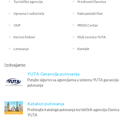
Turističke agencije
Prednosti članstva
Upravna i radna tela
Kako postati član
OUP
PRESS Centar
Korisni linkovi
Klub seniora YUTA
Letovanje
Kontakt
Izdvajamo
YUTA Garancija putovanja
Putujte sigurno sa agencijama u sistemu YUTA garancija
putovanja
Katalozi putovanja
Prelistajte kataloge putovanja turističkih agencija članica
YUTA