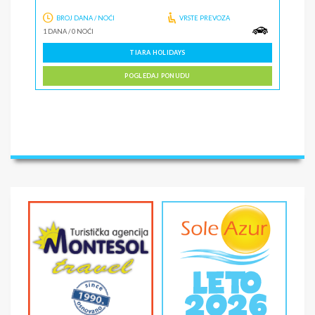
BROJ DANA / NOĆI
VRSTE PREVOZA
1 DANA
/
0 NOĆI
TIARA HOLIDAYS
POGLEDAJ PONUDU