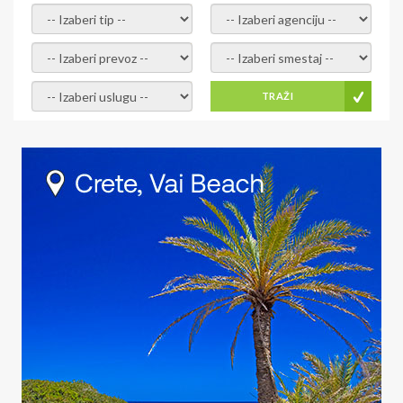
- izaberi tip -
- izaberi agenciju -
- izaberi prevoz -
- Izaberite smestaj -
- Izaberite uslugu -
TRAŽI