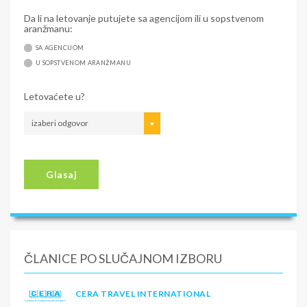
Da li na letovanje putujete sa agencijom ili u sopstvenom
aranžmanu:
SA AGENCIJOM
U SOPSTVENOM ARANŽMANU
Letovaćete u?
izaberi odgovor
Glasaj
ČLANICE PO SLUČAJNOM IZBORU
CERA TRAVEL INTERNATIONAL