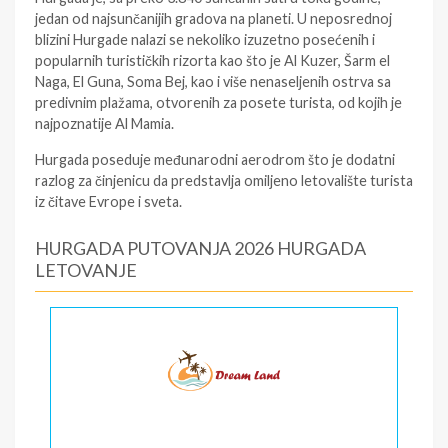
jedan od najsunčanijih gradova na planeti. U neposrednoj
blizini Hurgade nalazi se nekoliko izuzetno posećenih i
popularnih turističkih rizorta kao što je Al Kuzer, Šarm el
Naga, El Guna, Soma Bej, kao i više nenaseljenih ostrva sa
predivnim plažama, otvorenih za posete turista, od kojih je
najpoznatije Al Mamia.
Hurgada poseduje međunarodni aerodrom što je dodatni
razlog za činjenicu da predstavlja omiljeno letovalište turista
iz čitave Evrope i sveta.
HURGADA PUTOVANJA 2026 HURGADA
LETOVANJE