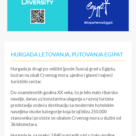
HURGADA LETOVANJA, PUTOVANJA EGIPAT
Hurgada je drugi po veličini (posle Sueca) grad u Egiptu,
lociran na obali Crvenog mora, ujedno i glavni i najveći
turistički centar.
Do osamdesetih godina XX veka, to je bilo malo ribarsko
naselje, danas uz konstantna ulaganja u razvoj turizma
predstavlja vodeću destinaciju sa modernim hotelskim
naseljima visoke kategorije koja broji blizu 250.000
stanovnika i proteže se obalom Crvenog mora u dužini od
36 kilometara.
Hurgada je, sa preko 3.840 sunčanih sati u toku godine,