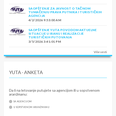
SAOPŠTENJE ZA JAVNOST O TAČNOM
TUMAČENJU PRAVA PUTNIKA I TURISTIČKIH
AGENCIJA
4/2/2026 9:53:00 AM
SAOPŠTENJE YUTA POVODOM AKTUELNE
SITUACIJE U IRANU I REALIZACIJE
TURISTIČKIH PUTOVANJA
3/5/2026 3:41:01 PM
Više vesti
YUTA - ANKETA
Da li na letovanje putujete sa agencijom ili u sopstvenom
aranžmanu:
SA AGENCIJOM
U SOPSTVENOM ARANŽMANU