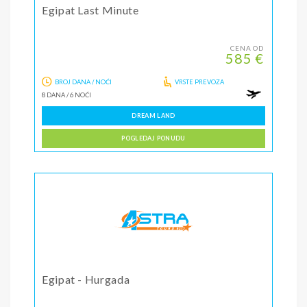
Egipat Last Minute
CENA OD
585 €
BROJ DANA / NOĆI
VRSTE PREVOZA
8 DANA
/
6 NOĆI
DREAM LAND
POGLEDAJ PONUDU
Egipat - Hurgada