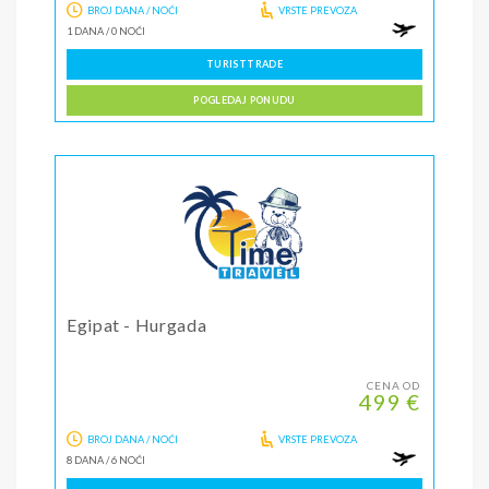
BROJ DANA / NOĆI
VRSTE PREVOZA
1 DANA
/
0 NOĆI
TURISTTRADE
POGLEDAJ PONUDU
Egipat - Hurgada
CENA OD
499 €
BROJ DANA / NOĆI
VRSTE PREVOZA
8 DANA
/
6 NOĆI