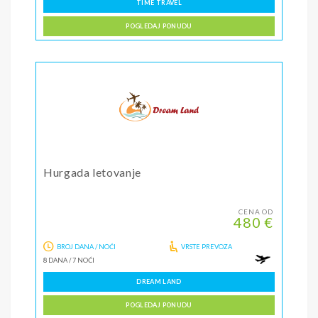
TIME TRAVEL
POGLEDAJ PONUDU
Hurgada letovanje
CENA OD
480 €
BROJ DANA / NOĆI
VRSTE PREVOZA
8 DANA
/
7 NOĆI
DREAM LAND
POGLEDAJ PONUDU