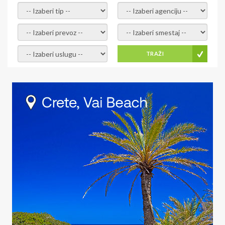
- izaberi tip -
- izaberi agenciju -
- izaberi prevoz -
- Izaberite smestaj -
- Izaberite uslugu -
TRAŽI