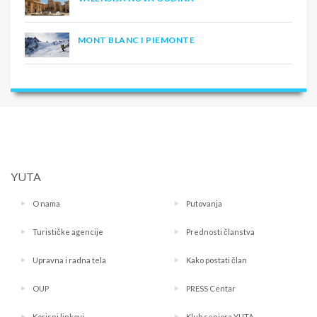
MONT BLANC I PIEMONTE
YUTA
O nama
Putovanja
Turističke agencije
Prednosti članstva
Upravna i radna tela
Kako postati član
OUP
PRESS Centar
Korisni linkovi
Klub seniora YUTA