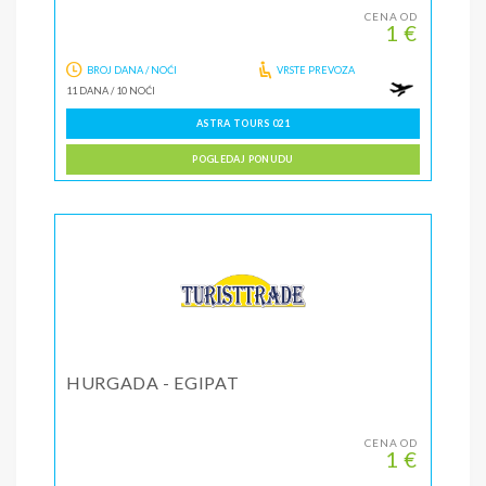
CENA OD
1 €
BROJ DANA / NOĆI
VRSTE PREVOZA
11 DANA
/
10 NOĆI
ASTRA TOURS 021
POGLEDAJ PONUDU
HURGADA - EGIPAT
CENA OD
1 €