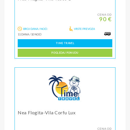
CENA OD
90 €
BROJ DANA / NOĆI
VRSTE PREVOZA
11 DANA
/
10 NOĆI
TIME TRAVEL
POGLEDAJ PONUDU
Nea Flogita-Vila Corfu Lux
CENA OD