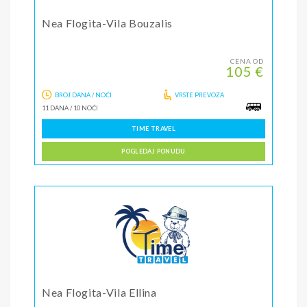
Nea Flogita-Vila Bouzalis
CENA OD
105 €
BROJ DANA / NOĆI
VRSTE PREVOZA
11 DANA
/
10 NOĆI
TIME TRAVEL
POGLEDAJ PONUDU
Nea Flogita-Vila Ellina