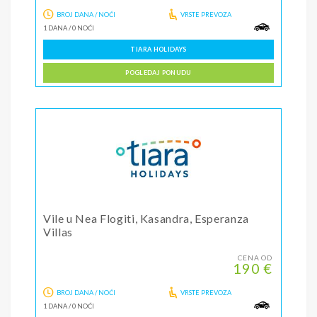
BROJ DANA / NOĆI
VRSTE PREVOZA
1 DANA
/
0 NOĆI
TIARA HOLIDAYS
POGLEDAJ PONUDU
Vile u Nea Flogiti, Kasandra, Esperanza
Villas
CENA OD
190 €
BROJ DANA / NOĆI
VRSTE PREVOZA
1 DANA
/
0 NOĆI