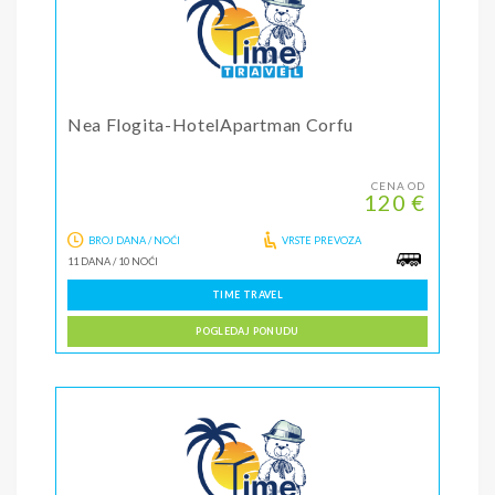
Nea Flogita-HotelApartman Corfu
CENA OD
120 €
BROJ DANA / NOĆI
VRSTE PREVOZA
11 DANA
/
10 NOĆI
TIME TRAVEL
POGLEDAJ PONUDU