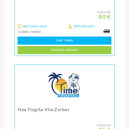
CENA OD
80 €
BROJ DANA / NOĆI
VRSTE PREVOZA
11 DANA
/
10 NOĆI
TIME TRAVEL
POGLEDAJ PONUDU
Nea Flogita-Vila Zorbas
CENA OD