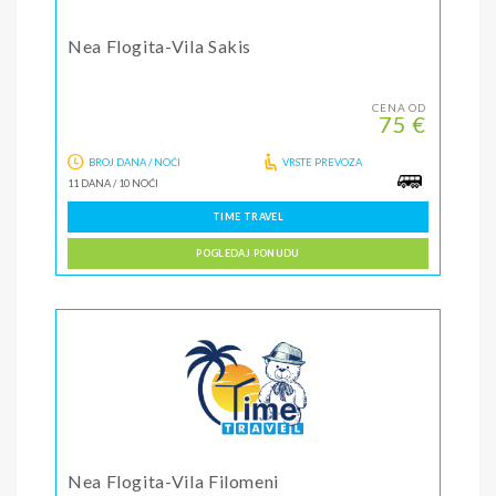
Nea Flogita-Vila Sakis
CENA OD
75 €
BROJ DANA / NOĆI
VRSTE PREVOZA
11 DANA
/
10 NOĆI
TIME TRAVEL
POGLEDAJ PONUDU
Nea Flogita-Vila Filomeni