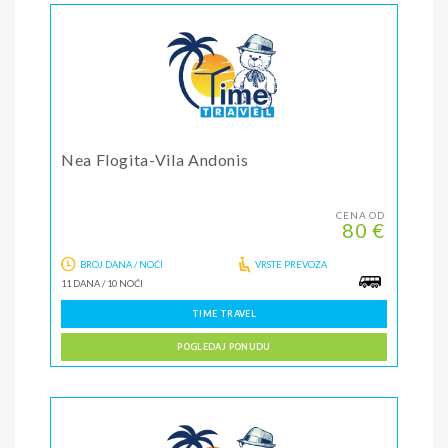
Nea Flogita-Vila Andonis
CENA OD
80 €
BROJ DANA / NOĆI
VRSTE PREVOZA
11 DANA
/
10 NOĆI
TIME TRAVEL
POGLEDAJ PONUDU