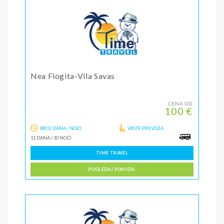
Nea Flogita-Vila Savas
CENA OD
100 €
BROJ DANA / NOĆI
VRSTE PREVOZA
11 DANA
/
10 NOĆI
TIME TRAVEL
POGLEDAJ PONUDU