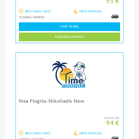
95 €
BROJ DANA / NOĆI
VRSTE PREVOZA
11 DANA
/
10 NOĆI
TIME TRAVEL
POGLEDAJ PONUDU
Nea Flogita-Nikoliadis New
CENA OD
94 €
BROJ DANA / NOĆI
VRSTE PREVOZA