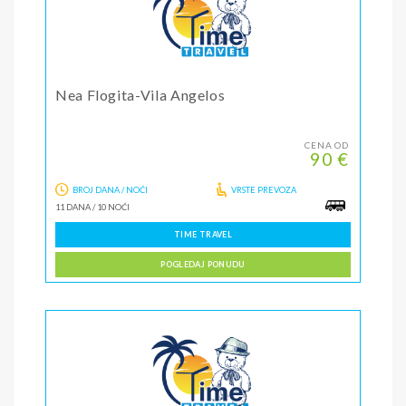
Nea Flogita-Vila Angelos
CENA OD
90 €
BROJ DANA / NOĆI
VRSTE PREVOZA
11 DANA
/
10 NOĆI
TIME TRAVEL
POGLEDAJ PONUDU