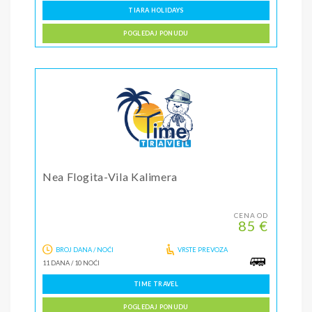
TIARA HOLIDAYS
POGLEDAJ PONUDU
Nea Flogita-Vila Kalimera
CENA OD
85 €
BROJ DANA / NOĆI
VRSTE PREVOZA
11 DANA
/
10 NOĆI
TIME TRAVEL
POGLEDAJ PONUDU