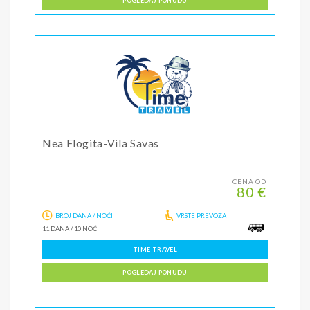
POGLEDAJ PONUDU
Nea Flogita-Vila Savas
CENA OD
80 €
BROJ DANA / NOĆI
VRSTE PREVOZA
11 DANA
/
10 NOĆI
TIME TRAVEL
POGLEDAJ PONUDU