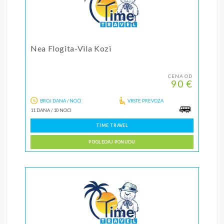
Nea Flogita-Vila Kozi
CENA OD
90 €
BROJ DANA / NOĆI
VRSTE PREVOZA
11 DANA
/
10 NOĆI
TIME TRAVEL
POGLEDAJ PONUDU