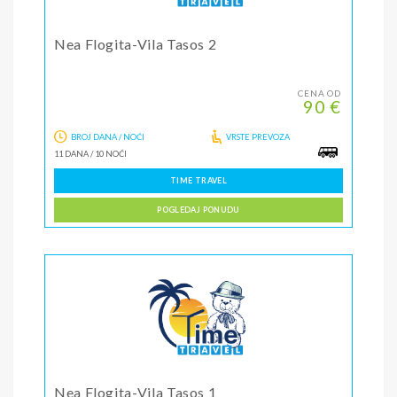
Nea Flogita-Vila Tasos 2
CENA OD
90 €
BROJ DANA / NOĆI
VRSTE PREVOZA
11 DANA
/
10 NOĆI
TIME TRAVEL
POGLEDAJ PONUDU
Nea Flogita-Vila Tasos 1