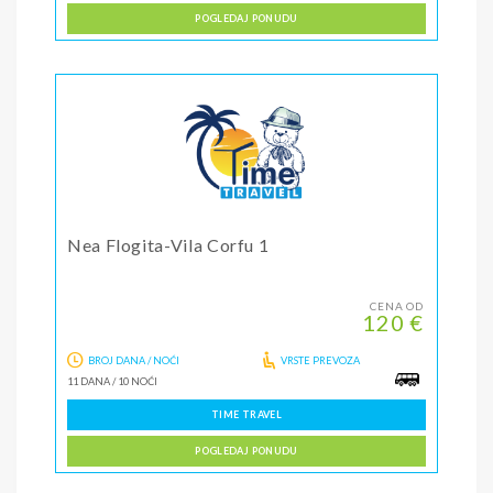
POGLEDAJ PONUDU
Nea Flogita-Vila Corfu 1
CENA OD
120 €
BROJ DANA / NOĆI
VRSTE PREVOZA
11 DANA
/
10 NOĆI
TIME TRAVEL
POGLEDAJ PONUDU