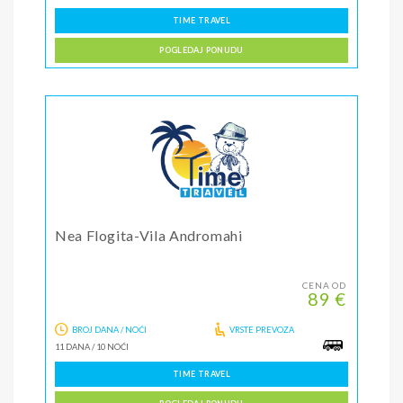
TIME TRAVEL
POGLEDAJ PONUDU
Nea Flogita-Vila Andromahi
CENA OD
89 €
BROJ DANA / NOĆI
VRSTE PREVOZA
11 DANA
/
10 NOĆI
TIME TRAVEL