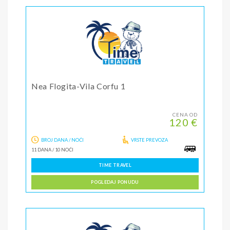
Nea Flogita-Vila Corfu 1
CENA OD
120 €
BROJ DANA / NOĆI
VRSTE PREVOZA
11 DANA
/
10 NOĆI
TIME TRAVEL
POGLEDAJ PONUDU