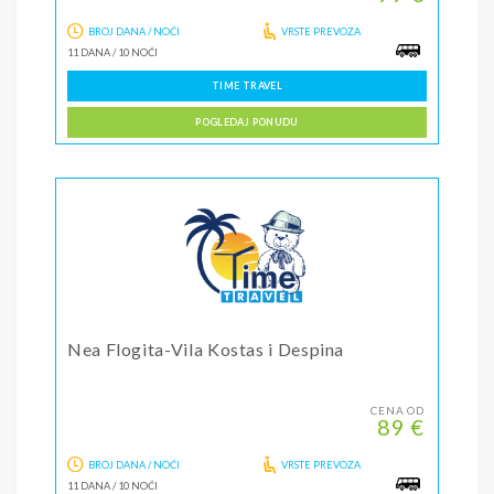
BROJ DANA / NOĆI
VRSTE PREVOZA
11 DANA
/
10 NOĆI
TIME TRAVEL
POGLEDAJ PONUDU
Nea Flogita-Vila Kostas i Despina
CENA OD
89 €
BROJ DANA / NOĆI
VRSTE PREVOZA
11 DANA
/
10 NOĆI