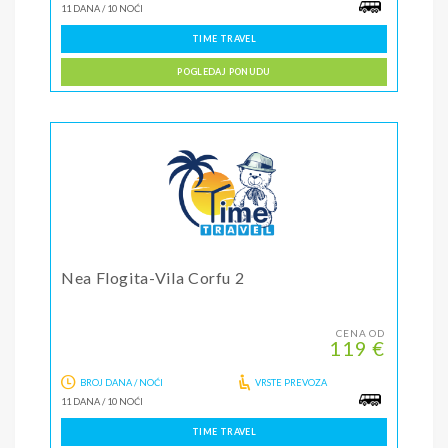
11 DANA
/
10 NOĆI
TIME TRAVEL
POGLEDAJ PONUDU
Nea Flogita-Vila Corfu 2
CENA OD
119 €
BROJ DANA / NOĆI
VRSTE PREVOZA
11 DANA
/
10 NOĆI
TIME TRAVEL