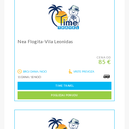
Nea Flogita-Vila Leonidas
CENA OD
85 €
BROJ DANA / NOĆI
VRSTE PREVOZA
11 DANA
/
10 NOĆI
TIME TRAVEL
POGLEDAJ PONUDU