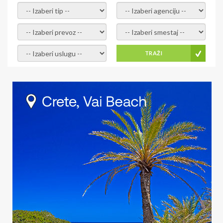
- izaberi tip -
- izaberi agenciju -
- izaberi prevoz -
- Izaberite smestaj -
- Izaberite uslugu -
TRAŽI