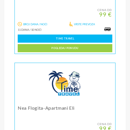
CENA OD
99 €
BROJ DANA / NOĆI
VRSTE PREVOZA
11 DANA
/
10 NOĆI
TIME TRAVEL
POGLEDAJ PONUDU
Nea Flogita-Apartmani Eli
CENA OD
99 €