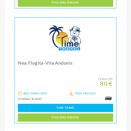
POGLEDAJ PONUDU
Nea Flogita-Vila Andonis
CENA OD
80 €
BROJ DANA / NOĆI
VRSTE PREVOZA
11 DANA
/
10 NOĆI
TIME TRAVEL
POGLEDAJ PONUDU