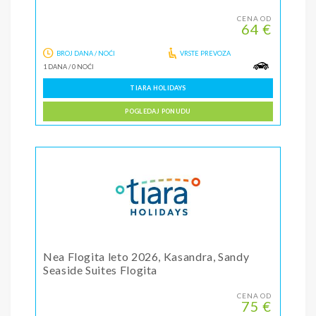
CENA OD
64 €
BROJ DANA / NOĆI
VRSTE PREVOZA
1 DANA
/
0 NOĆI
TIARA HOLIDAYS
POGLEDAJ PONUDU
Nea Flogita leto 2026, Kasandra, Sandy
Seaside Suites Flogita
CENA OD
75 €