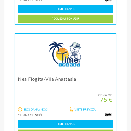
11 DANA
/
10 NOĆI
TIME TRAVEL
POGLEDAJ PONUDU
Nea Flogita-Vila Anastasia
CENA OD
75 €
BROJ DANA / NOĆI
VRSTE PREVOZA
11 DANA
/
10 NOĆI
TIME TRAVEL