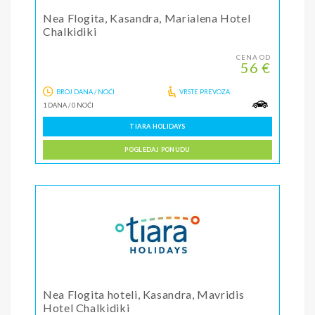
Nea Flogita, Kasandra, Marialena Hotel
Chalkidiki
CENA OD
56 €
BROJ DANA / NOĆI
VRSTE PREVOZA
1 DANA
/
0 NOĆI
TIARA HOLIDAYS
POGLEDAJ PONUDU
Nea Flogita hoteli, Kasandra, Mavridis
Hotel Chalkidiki