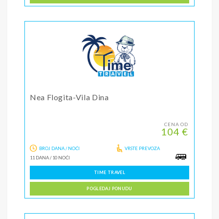
Nea Flogita-Vila Dina
CENA OD
104 €
BROJ DANA / NOĆI
VRSTE PREVOZA
11 DANA
/
10 NOĆI
TIME TRAVEL
POGLEDAJ PONUDU