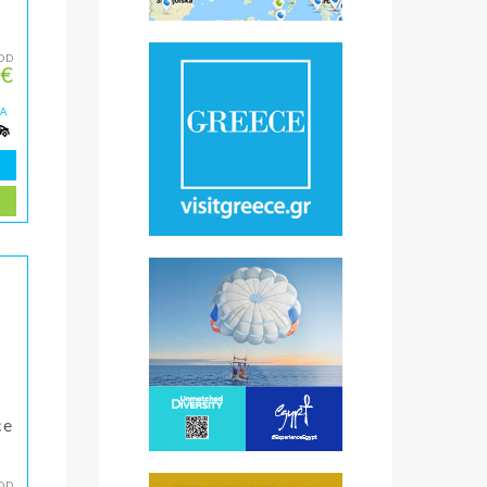
OD
 €
ZA
ce
OD