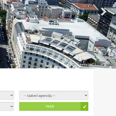
- izaberi agenciju -
TRAŽI