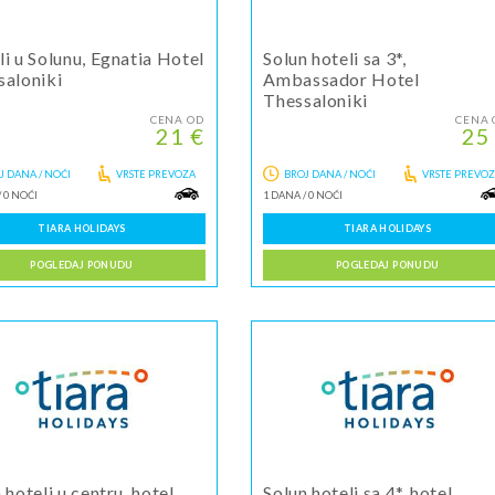
i u Solunu, Egnatia Hotel
Solun hoteli sa 3*,
saloniki
Ambassador Hotel
Thessaloniki
CENA OD
CENA 
21 €
25
J DANA / NOĆI
VRSTE PREVOZA
BROJ DANA / NOĆI
VRSTE PREVO
/
0 NOĆI
1 DANA
/
0 NOĆI
TIARA HOLIDAYS
TIARA HOLIDAYS
POGLEDAJ PONUDU
POGLEDAJ PONUDU
 hoteli u centru, hotel
Solun hoteli sa 4*, hotel