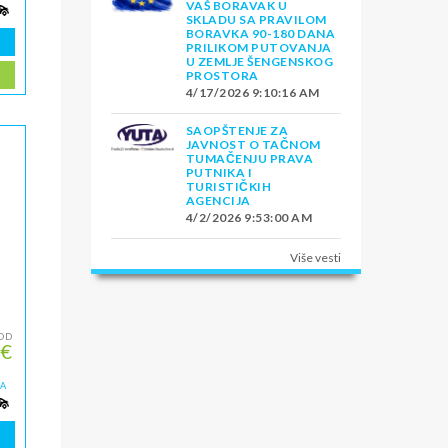
VAŠ BORAVAK U
SKLADU SA PRAVILOM
BORAVKA 90-180 DANA
PRILIKOM PUTOVANJA
U ZEMLJE ŠENGENSKOG
PROSTORA
4/17/2026 9:10:16 AM
SAOPŠTENJE ZA
JAVNOST O TAČNOM
TUMAČENJU PRAVA
PUTNIKA I
TURISTIČKIH
AGENCIJA
4/2/2026 9:53:00 AM
Više vesti
OD
 €
ZA