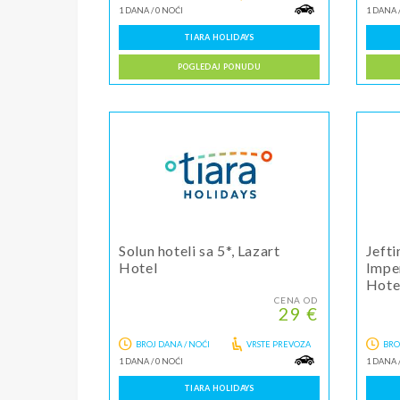
1 DANA
/
0 NOĆI
1 DANA
TIARA HOLIDAYS
POGLEDAJ PONUDU
Solun hoteli sa 5*, Lazart
Jefti
Hotel
Imper
Hote
CENA OD
29 €
BROJ DANA / NOĆI
VRSTE PREVOZA
BRO
1 DANA
/
0 NOĆI
1 DANA
TIARA HOLIDAYS