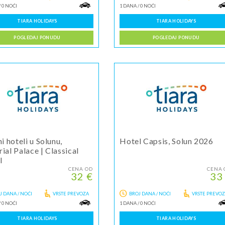
/
0 NOĆI
1 DANA
/
0 NOĆI
TIARA HOLIDAYS
TIARA HOLIDAYS
POGLEDAJ PONUDU
POGLEDAJ PONUDU
ni hoteli u Solunu,
Hotel Capsis, Solun 2026
ial Palace | Classical
l
CENA OD
CENA 
32 €
33
J DANA / NOĆI
VRSTE PREVOZA
BROJ DANA / NOĆI
VRSTE PREVO
/
0 NOĆI
1 DANA
/
0 NOĆI
TIARA HOLIDAYS
TIARA HOLIDAYS