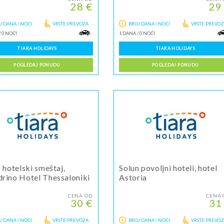
28 €
29
J DANA / NOĆI
VRSTE PREVOZA
BROJ DANA / NOĆI
VRSTE PREVO
/
0 NOĆI
1 DANA
/
0 NOĆI
TIARA HOLIDAYS
TIARA HOLIDAYS
POGLEDAJ PONUDU
POGLEDAJ PONUDU
 hotelski smeštaj,
Solun povoljni hoteli, hotel
rino Hotel Thessaloniki
Astoria
CENA OD
CENA 
30 €
31
J DANA / NOĆI
VRSTE PREVOZA
BROJ DANA / NOĆI
VRSTE PREVO