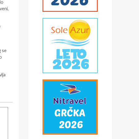
do
veni,
e
g se
o
lja