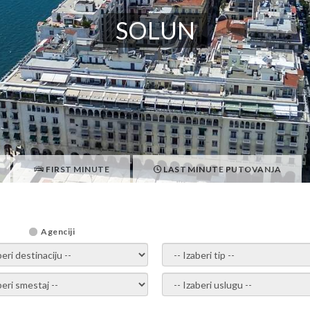
SOLUN
FIRST MINUTE
LAST MINUTE PUTOVANJA
Agenciji
i destinaciju -
- izaberi tip -
ite smestaj -
- Izaberite uslugu -