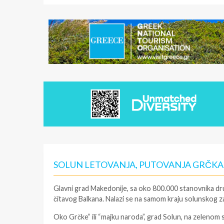
SOLUN LETOVANJA, PUTOVANJA GRČKA
Glavni grad Makedonije, sa oko 800.000 stanovnika drugi
čitavog Balkana. Nalazi se na samom kraju solunskog za
Oko Grčke” ili “majku naroda”, grad Solun, na zelenom