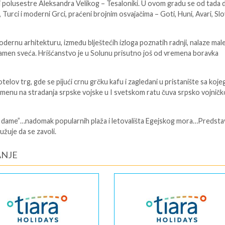
 polusestre Aleksandra Velikog – Tesaloniki. U ovom gradu se od tada 
i, Turci i moderni Grci, praćeni brojnim osvajačima – Goti, Huni, Avari, Slo
odernu arhitekturu, između blještećih izloga poznatih radnji, nalaze mal
plamen sveća. Hrišćanstvo je u Solunu prisutno još od vremena boravka
totelov trg, gde se pijući crnu grčku kafu i zagledani u pristanište sa koje
pomenu na stradanja srpske vojske u I svetskom ratu čuva srpsko vojničk
 dame”…nadomak popularnih plaža i letovališta Egejskog mora…Predstav
užuje da se zavoli.
ANJE