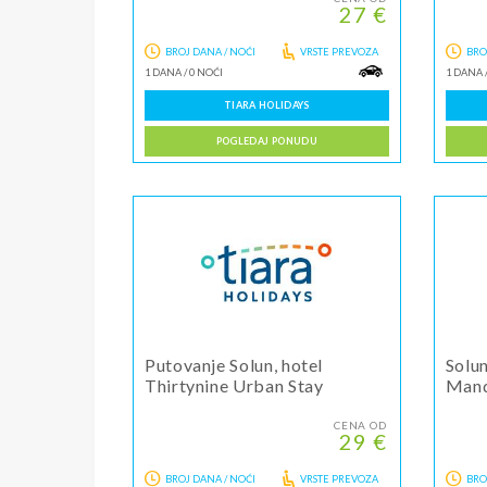
27 €
BROJ DANA / NOĆI
VRSTE PREVOZA
BRO
1 DANA
/
0 NOĆI
1 DANA
TIARA HOLIDAYS
POGLEDAJ PONUDU
Putovanje Solun, hotel
Solun
Thirtynine Urban Stay
Mand
CENA OD
29 €
BROJ DANA / NOĆI
VRSTE PREVOZA
BRO