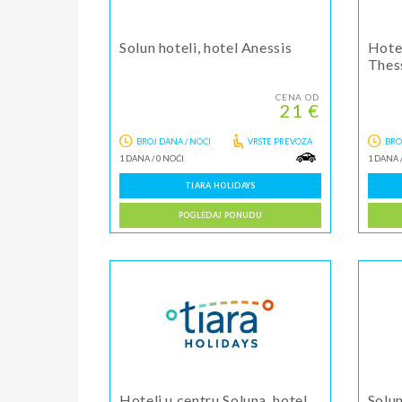
Solun hoteli, hotel Anessis
Hotel
Thes
CENA OD
21 €
BROJ DANA / NOĆI
VRSTE PREVOZA
BRO
1 DANA
/
0 NOĆI
1 DANA
TIARA HOLIDAYS
POGLEDAJ PONUDU
Hoteli u centru Soluna, hotel
Solun