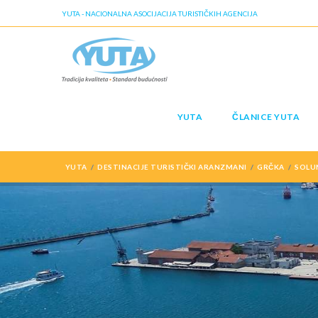
YUTA - NACIONALNA ASOCIJACIJA TURISTIČKIH AGENCIJA
YUTA
ČLANICE YUTA
YUTA
DESTINACIJE TURISTIČKI ARANZMANI
GRČKA
SOLU