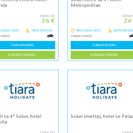
nda
Metropolitan
CENA OD
CENA 
26 €
26
J DANA / NOĆI
VRSTE PREVOZA
BROJ DANA / NOĆI
VRSTE PREVO
/
0 NOĆI
1 DANA
/
0 NOĆI
TIARA HOLIDAYS
TIARA HOLIDAYS
POGLEDAJ PONUDU
POGLEDAJ PONUDU
i sa 4* Solun, hotel
Solun smeštaj, hotel Le Pala
olia
CENA OD
CENA 