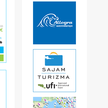
OD
 €
ZA