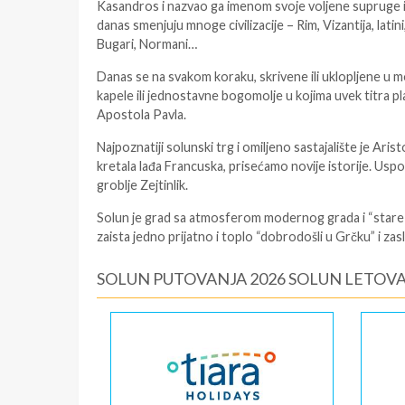
Kasandros i nazvao ga imenom svoje voljene supruge i
danas smenjuju mnoge civilizacije – Rim, Vizantija, latin
Bugari, Normani…
Danas se na svakom koraku, skrivene ili uklopljene u m
kapele ili jednostavne bogomolje u kojima uvek titra 
Apostola Pavla.
Najpoznatiji solunski trg i omiljeno sastajalište je Aris
kretala lađa Francuska, prisećamo novije istorije. Us
groblje Zejtinlik.
Solun je grad sa atmosferom modernog grada i “stare
zaista jedno prijatno i toplo “dobrodošli u Grčku” i zasl
SOLUN PUTOVANJA 2026 SOLUN LETOV