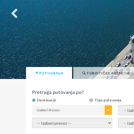
PUTOVANJA
TURISTIČKE AGENCIJE
Pretraga putovanja po?
Destinaciji
Tipu putovanja
- izaberi drzavu -
- izaber
- izaberi prevoz -
- Izaber