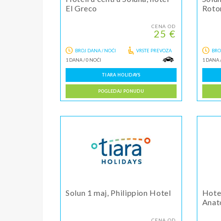
El Greco
Roto
CENA OD
25 €
BROJ DANA / NOĆI
VRSTE PREVOZA
BRO
1 DANA
/
0 NOĆI
1 DANA
TIARA HOLIDAYS
POGLEDAJ PONUDU
Solun 1 maj, Philippion Hotel
Hotel
Anat
CENA OD