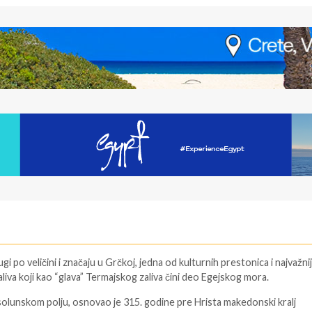
 po veličini i značaju u Grčkoj, jedna od kulturnih prestonica i najvažnij
liva koji kao “glava” Termajskog zaliva čini deo Egejskog mora.
 solunskom polju, osnovao je 315. godine pre Hrista makedonski kralj