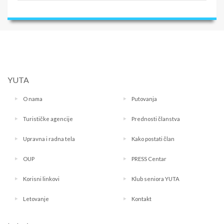
YUTA
O nama
Putovanja
Turističke agencije
Prednosti članstva
Upravna i radna tela
Kako postati član
OUP
PRESS Centar
Korisni linkovi
Klub seniora YUTA
Letovanje
Kontakt