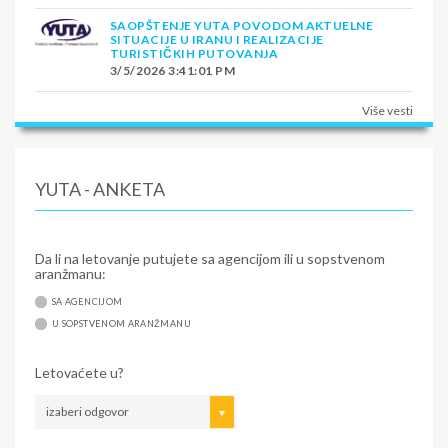
SAOPŠTENJE YUTA POVODOM AKTUELNE
SITUACIJE U IRANU I REALIZACIJE
TURISTIČKIH PUTOVANJA
3/5/2026 3:41:01 PM
Više vesti
YUTA - ANKETA
Da li na letovanje putujete sa agencijom ili u sopstvenom
aranžmanu:
SA AGENCIJOM
U SOPSTVENOM ARANŽMANU
Letovaćete u?
izaberi odgovor