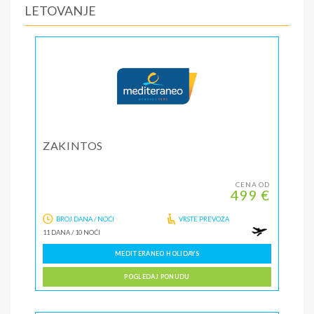
LETOVANJE
ZAKINTOS
CENA OD
499 €
BROJ DANA / NOĆI
VRSTE PREVOZA
11 DANA
/
10 NOĆI
MEDITERANEO HOLIDAYS
POGLEDAJ PONUDU