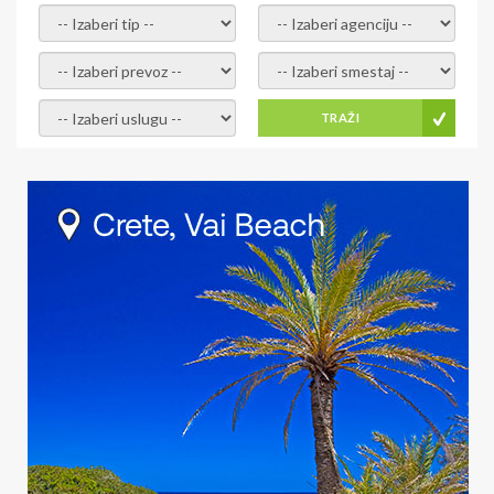
- izaberi tip -
- izaberi agenciju -
- izaberi prevoz -
- Izaberite smestaj -
- Izaberite uslugu -
TRAŽI