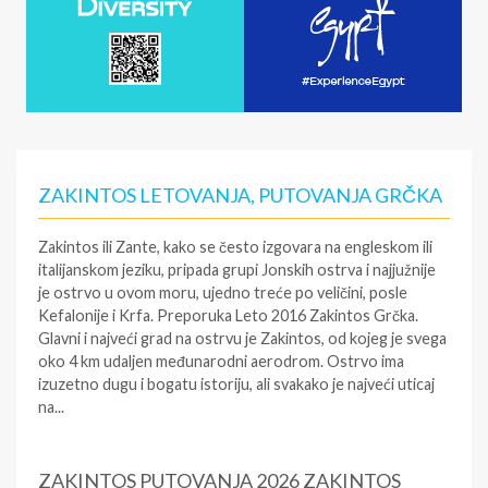
ZAKINTOS LETOVANJA, PUTOVANJA GRČKA
Zakintos ili Zante, kako se često izgovara na engleskom ili
italijanskom jeziku, pripada grupi Jonskih ostrva i najjužnije
je ostrvo u ovom moru, ujedno treće po veličini, posle
Kefalonije i Krfa. Preporuka Leto 2016 Zakintos Grčka.
Glavni i najveći grad na ostrvu je Zakintos, od kojeg je svega
oko 4 km udaljen međunarodni aerodrom. Ostrvo ima
izuzetno dugu i bogatu istoriju, ali svakako je najveći uticaj
na...
ZAKINTOS PUTOVANJA 2026 ZAKINTOS