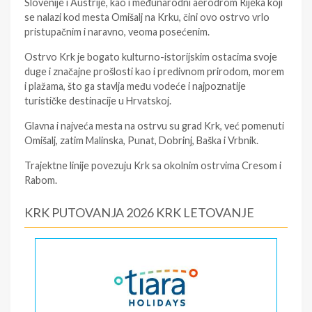
Slovenije i Austrije, kao i međunarodni aerodrom Rijeka koji
se nalazi kod mesta Omišalj na Krku, čini ovo ostrvo vrlo
pristupačnim i naravno, veoma posećenim.
Ostrvo Krk je bogato kulturno-istorijskim ostacima svoje
duge i značajne prošlosti kao i predivnom prirodom, morem
i plažama, što ga stavlja među vodeće i najpoznatije
turističke destinacije u Hrvatskoj.
Glavna i najveća mesta na ostrvu su grad Krk, već pomenuti
Omišalj, zatim Malinska, Punat, Dobrinj, Baška i Vrbnik.
Trajektne linije povezuju Krk sa okolnim ostrvima Cresom i
Rabom.
KRK PUTOVANJA 2026 KRK LETOVANJE