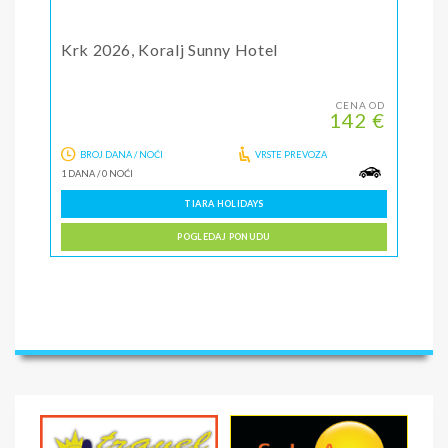
Krk 2026, Koralj Sunny Hotel
CENA OD
142 €
BROJ DANA / NOĆI
VRSTE PREVOZA
1 DANA
/
0 NOĆI
TIARA HOLIDAYS
POGLEDAJ PONUDU