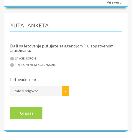
Više vesti
YUTA - ANKETA
Da li na letovanje putujete sa agencijom ili u sopstvenom
aranžmanu:
SA AGENCIJOM
U SOPSTVENOM ARANŽMANU
Letovaćete u?
izaberi odgovor
Glasaj