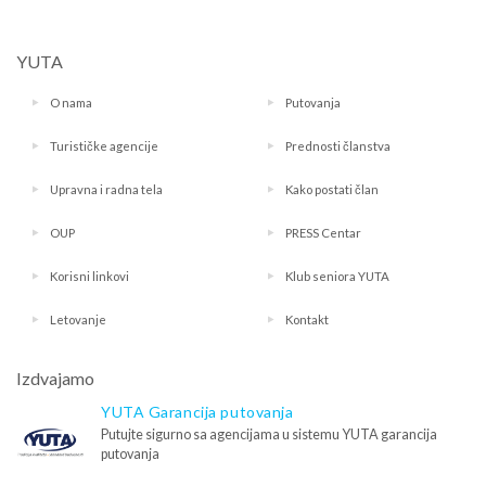
YUTA
O nama
Putovanja
Turističke agencije
Prednosti članstva
Upravna i radna tela
Kako postati član
OUP
PRESS Centar
Korisni linkovi
Klub seniora YUTA
Letovanje
Kontakt
Izdvajamo
YUTA Garancija putovanja
Putujte sigurno sa agencijama u sistemu YUTA garancija
putovanja