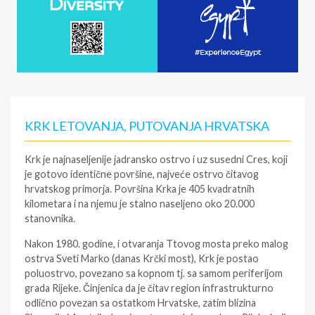
KRK LETOVANJA, PUTOVANJA HRVATSKA
Krk je najnaseljenije jadransko ostrvo i uz susedni Cres, koji
je gotovo identične površine, najveće ostrvo čitavog
hrvatskog primorja. Površina Krka je 405 kvadratnih
kilometara i na njemu je stalno naseljeno oko 20.000
stanovnika.
Nakon 1980. godine, i otvaranja Ttovog mosta preko malog
ostrva Sveti Marko (danas Krčki most), Krk je postao
poluostrvo, povezano sa kopnom tj. sa samom periferijom
grada Rijeke. Činjenica da je čitav region infrastrukturno
odlično povezan sa ostatkom Hrvatske, zatim blizina