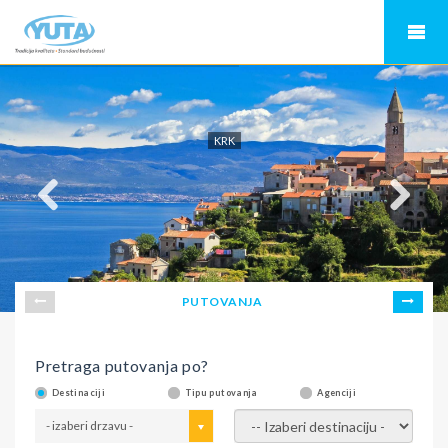
KRK
PUTOVANJA
Pretraga putovanja po?
Destinaciji
Tipu putovanja
Agenciji
- izaberi drzavu -
- izaberi destinaciju -