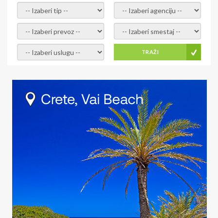
- izaberi tip -
- izaberi agenciju -
- izaberi prevoz -
- Izaberite smestaj -
- Izaberite uslugu -
TRAŽI