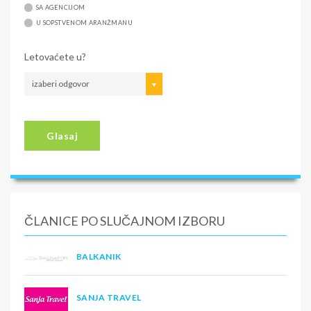
SA AGENCIJOM
U SOPSTVENOM ARANŽMANU
Letovaćete u?
izaberi odgovor
Glasaj
ČLANICE PO SLUČAJNOM IZBORU
BALKANIK
SANJA TRAVEL