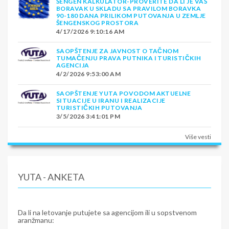
ŠENGEN KALKULATOR-PROVERITE DA LI JE VAŠ
BORAVAK U SKLADU SA PRAVILOM BORAVKA
90-180 DANA PRILIKOM PUTOVANJA U ZEMLJE
ŠENGENSKOG PROSTORA
4/17/2026 9:10:16 AM
SAOPŠTENJE ZA JAVNOST O TAČNOM
TUMAČENJU PRAVA PUTNIKA I TURISTIČKIH
AGENCIJA
4/2/2026 9:53:00 AM
SAOPŠTENJE YUTA POVODOM AKTUELNE
SITUACIJE U IRANU I REALIZACIJE
TURISTIČKIH PUTOVANJA
3/5/2026 3:41:01 PM
Više vesti
YUTA - ANKETA
Da li na letovanje putujete sa agencijom ili u sopstvenom
aranžmanu: