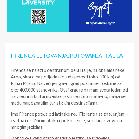
FIRENCA LETOVANJA, PUTOVANJA ITALIJA
Firenca se nalazi u centralnom delu Italije, na obalama reke
Arno, skoro na podjednakoj udaljenosti (oko 300 km) od
Rima i Milana. Najveći je i glavni grad pokrajine Toskane sa
oko 400.000 stanovnika. Ovaj grad je na mapi sveta jedan od
najvrednijih kulturno-istorijskih centara i naravno, nalazi se
među najpoznatijim turističkim destinacijama.
Ime Firence potiče od latinske reči Florentia sa značenjem –
cvetna i u sličnom obliku npr. Florence, se i danas zove na
mnogim jezicima.
Dobro očuvano staro gradsko jezgro, sa trgovima,