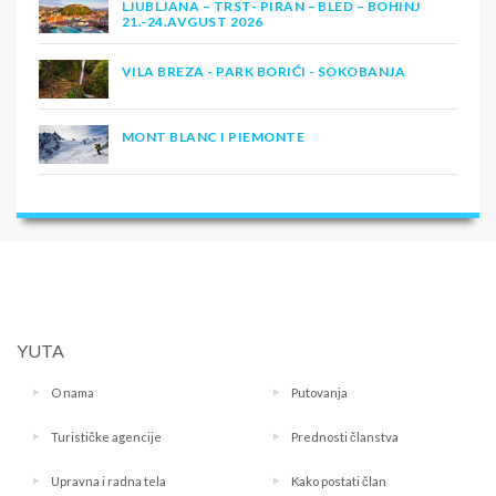
LJUBLJANA – TRST- PIRAN – BLED – BOHINJ
21.-24.AVGUST 2026
VILA BREZA - PARK BORIĆI - SOKOBANJA
MONT BLANC I PIEMONTE
YUTA
O nama
Putovanja
Turističke agencije
Prednosti članstva
Upravna i radna tela
Kako postati član