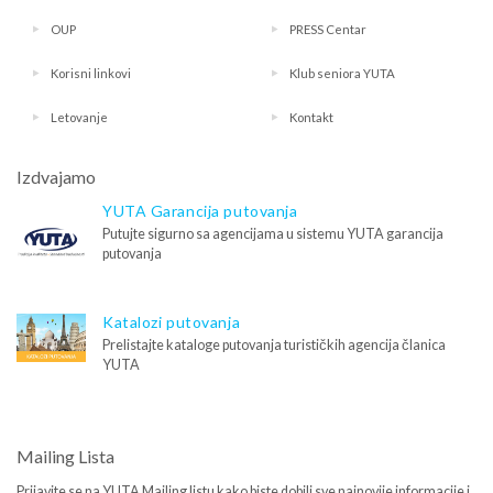
OUP
PRESS Centar
Korisni linkovi
Klub seniora YUTA
Letovanje
Kontakt
Izdvajamo
YUTA Garancija putovanja
Putujte sigurno sa agencijama u sistemu YUTA garancija
putovanja
Katalozi putovanja
Prelistajte kataloge putovanja turističkih agencija članica
YUTA
Mailing Lista
Prijavite se na YUTA Mailing listu kako biste dobili sve najnovije informacije i