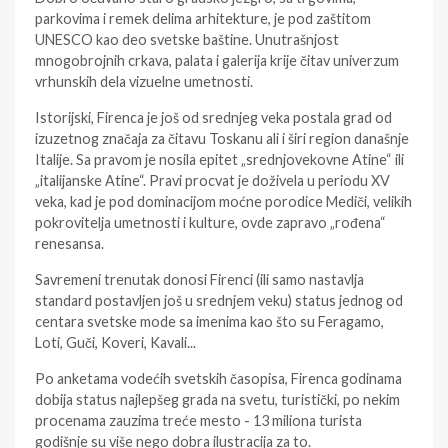
parkovima i remek delima arhitekture, je pod zaštitom
UNESCO kao deo svetske baštine. Unutrašnjost
mnogobrojnih crkava, palata i galerija krije čitav univerzum
vrhunskih dela vizuelne umetnosti.
Istorijski, Firenca je još od srednjeg veka postala grad od
izuzetnog značaja za čitavu Toskanu ali i širi region današnje
Italije. Sa pravom je nosila epitet „srednjovekovne Atine“ ili
„italijanske Atine“. Pravi procvat je doživela u periodu XV
veka, kad je pod dominacijom moćne porodice Mediči, velikih
pokrovitelja umetnosti i kulture, ovde zapravo „rođena“
renesansa.
Savremeni trenutak donosi Firenci (ili samo nastavlja
standard postavljen još u srednjem veku) status jednog od
centara svetske mode sa imenima kao što su Feragamo,
Loti, Guči, Koveri, Kavali...
Po anketama vodećih svetskih časopisa, Firenca godinama
dobija status najlepšeg grada na svetu, turistički, po nekim
procenama zauzima treće mesto - 13 miliona turista
godišnje su više nego dobra ilustracija za to.