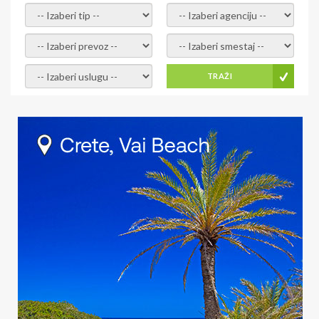
- izaberi tip -
- izaberi agenciju -
- izaberi prevoz -
- Izaberite smestaj -
- Izaberite uslugu -
TRAŽI