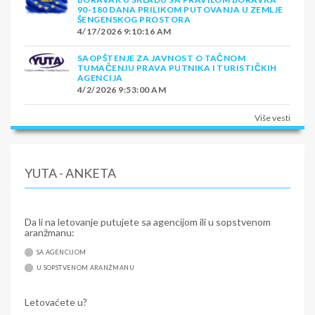
90-180 DANA PRILIKOM PUTOVANJA U ZEMLJE
ŠENGENSKOG PROSTORA
4/17/2026 9:10:16 AM
SAOPŠTENJE ZA JAVNOST O TAČNOM
TUMAČENJU PRAVA PUTNIKA I TURISTIČKIH
AGENCIJA
4/2/2026 9:53:00 AM
Više vesti
YUTA - ANKETA
Da li na letovanje putujete sa agencijom ili u sopstvenom
aranžmanu:
SA AGENCIJOM
U SOPSTVENOM ARANŽMANU
Letovaćete u?