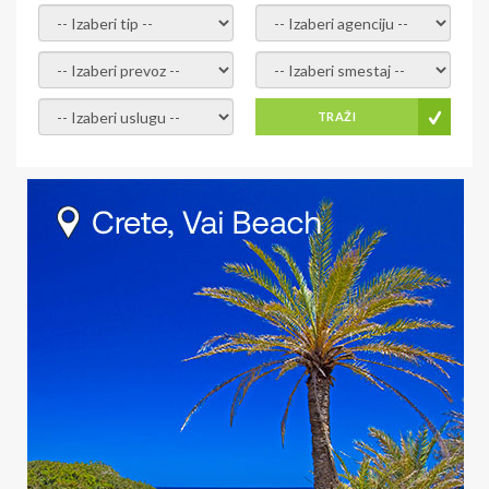
- izaberi tip -
- izaberi agenciju -
- izaberi prevoz -
- Izaberite smestaj -
- Izaberite uslugu -
TRAŽI