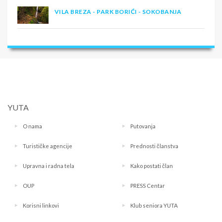
VILA BREZA - PARK BORIĆI - SOKOBANJA
YUTA
O nama
Putovanja
Turističke agencije
Prednosti članstva
Upravna i radna tela
Kako postati član
OUP
PRESS Centar
Korisni linkovi
Klub seniora YUTA