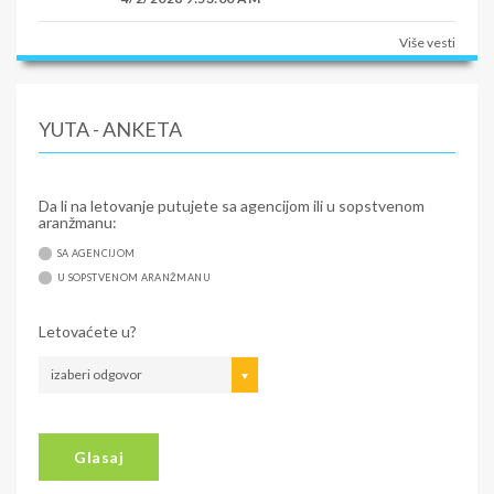
Više vesti
YUTA - ANKETA
Da li na letovanje putujete sa agencijom ili u sopstvenom
aranžmanu:
SA AGENCIJOM
U SOPSTVENOM ARANŽMANU
Letovaćete u?
izaberi odgovor
Glasaj