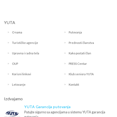
YUTA
O nama
Putovanja
Turističke agencije
Prednosti članstva
Upravna i radna tela
Kako postati član
OUP
PRESS Centar
Korisni linkovi
Klub seniora YUTA
Letovanje
Kontakt
Izdvajamo
YUTA Garancija putovanja
Putujte sigurno sa agencijama u sistemu YUTA garancija
putovanja