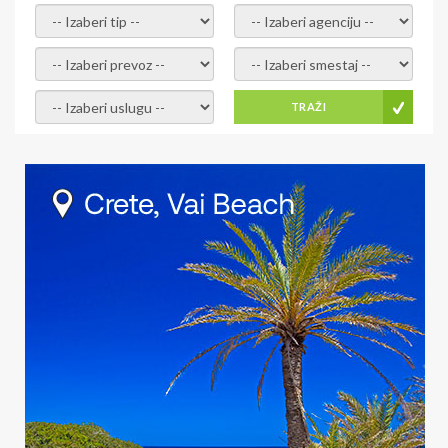
- izaberi tip -
- izaberi agenciju -
- izaberi prevoz -
- Izaberite smestaj -
- Izaberite uslugu -
TRAŽI