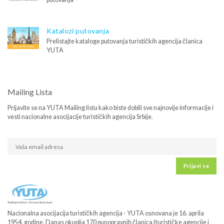
Katalozi putovanja
Prelistajte kataloge putovanja turističkih agencija članica
YUTA
Mailing Lista
Prijavite se na YUTA Mailing listu kako biste dobili sve najnovije informacije i
vesti nacionalne asocijacije turističkih agencija Srbije.
Prijavi se
Nacionalna asocijacija turističkih agencija - YUTA osnovana je 16. aprila
1954. godine. Danas okuplja 170 punopravnih članica (turističke agencije i