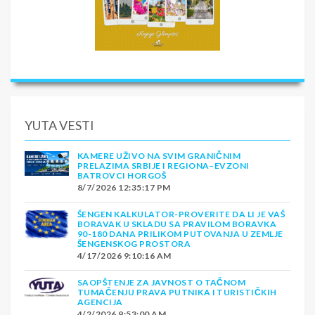
YUTA VESTI
KAMERE UŽIVO NA SVIM GRANIČNIM
PRELAZIMA SRBIJE I REGIONA–EVZONI
BATROVCI HORGOŠ
8/7/2026 12:35:17 PM
ŠENGEN KALKULATOR-PROVERITE DA LI JE VAŠ
BORAVAK U SKLADU SA PRAVILOM BORAVKA
90-180 DANA PRILIKOM PUTOVANJA U ZEMLJE
ŠENGENSKOG PROSTORA
4/17/2026 9:10:16 AM
SAOPŠTENJE ZA JAVNOST O TAČNOM
TUMAČENJU PRAVA PUTNIKA I TURISTIČKIH
AGENCIJA
4/2/2026 9:53:00 AM