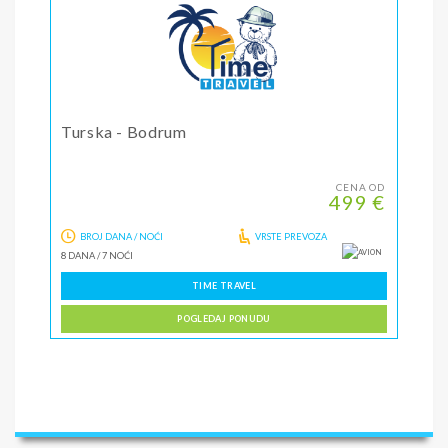
Turska - Bodrum
CENA OD
499 €
BROJ DANA / NOĆI
VRSTE PREVOZA
8 DANA
/
7 NOĆI
TIME TRAVEL
POGLEDAJ PONUDU