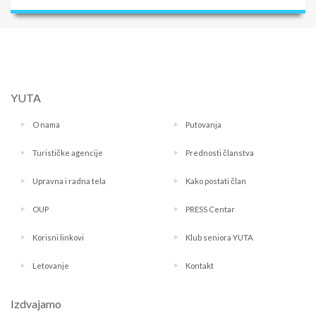
YUTA
O nama
Putovanja
Turističke agencije
Prednosti članstva
Upravna i radna tela
Kako postati član
OUP
PRESS Centar
Korisni linkovi
Klub seniora YUTA
Letovanje
Kontakt
Izdvajamo