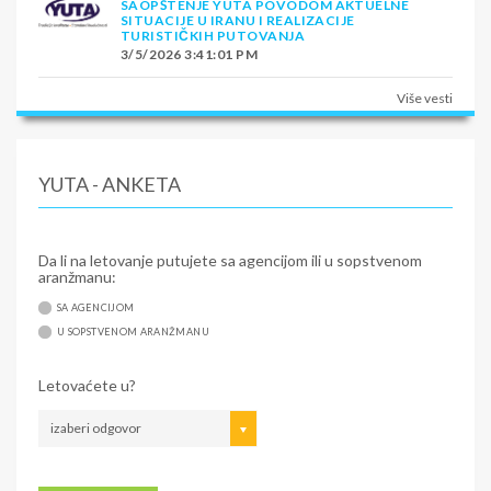
SAOPŠTENJE YUTA POVODOM AKTUELNE
SITUACIJE U IRANU I REALIZACIJE
TURISTIČKIH PUTOVANJA
3/5/2026 3:41:01 PM
Više vesti
YUTA - ANKETA
Da li na letovanje putujete sa agencijom ili u sopstvenom
aranžmanu:
SA AGENCIJOM
U SOPSTVENOM ARANŽMANU
Letovaćete u?
izaberi odgovor