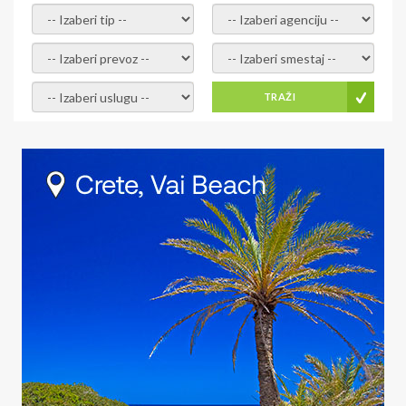
- izaberi tip -
- izaberi agenciju -
- izaberi prevoz -
- Izaberite smestaj -
- Izaberite uslugu -
TRAŽI