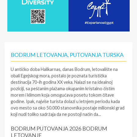
BODRUM LETOVANJA, PUTOVANJA TURSKA
U antičko doba Halikarnas, danas Bodrum, letovalište na
obali Egejskog mora, postalo je poznata turistička
destinacija 70-ih godina XX veka. Nalazi se na idealnoj
poziciji, sa peščanim plažama okupanim kristalno čistim
morem i klimom koja omogućava posetu tokom čitave
godine. Ipak, najviše turista dolazi u letnjem periodu kada
ovo mesto sa oko 50.000 stanovnika postaje milionski grad
koji nudi toliko sadržaja da ne postoji način da...
BODRUM PUTOVANJA 2026 BODRUM
LETOVANJE