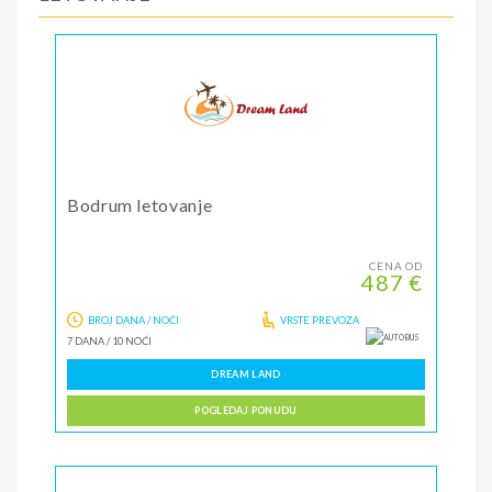
Bodrum letovanje
CENA OD
487 €
BROJ DANA / NOĆI
VRSTE PREVOZA
7 DANA
/
10 NOĆI
DREAM LAND
POGLEDAJ PONUDU