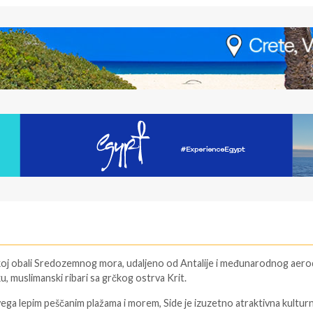
rskoj obali Sredozemnog mora, udaljeno od Antalije i međunarodnog aer
ku, muslimanski ribari sa grčkog ostrva Krit.
ega lepim peščanim plažama i morem, Side je izuzetno atraktivna kultur