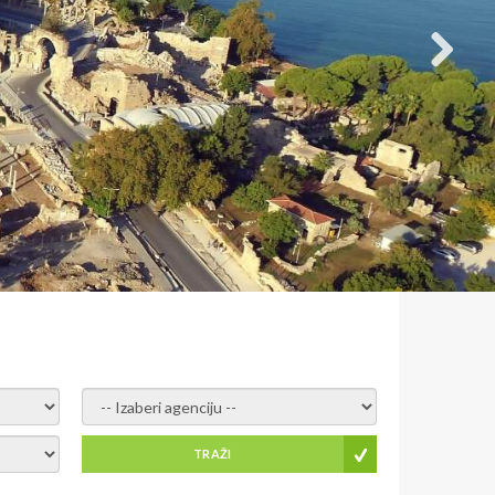
- izaberi agenciju -
TRAŽI