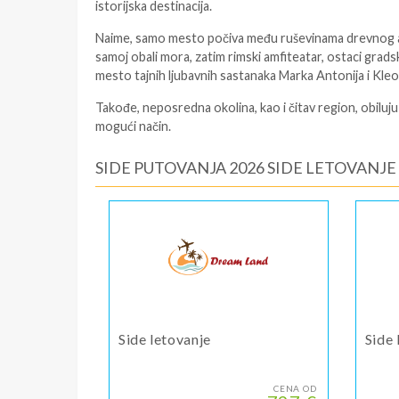
istorijska destinacija.
Naime, samo mesto počiva među ruševinama drevnog ant
samoj obali mora, zatim rimski amfiteatar, ostaci gradski
mesto tajnih ljubavnih sastanaka Marka Antonija i Kleo
Takođe, neposredna okolina, kao i čitav region, obiluju
mogući način.
SIDE PUTOVANJA 2026 SIDE LETOVANJE
Side letovanje
Side
CENA OD