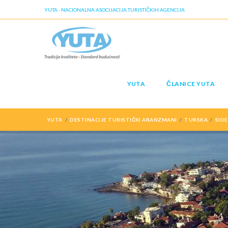
YUTA - NACIONALNA ASOCIJACIJA TURISTIČKIH AGENCIJA
YUTA
ČLANICE YUTA
YUTA
DESTINACIJE TURISTIČKI ARANZMANI
TURSKA
SIDE