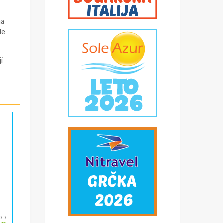
na
le
i
OD