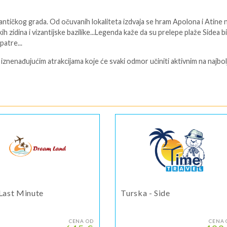
ičkog grada. Od očuvanih lokaliteta izdvaja se hram Apolona i Atine 
h zidina i vizantijske bazilike...Legenda kaže da su prelepe plaže Sidea bi
patre...
 iznenađujućim atrakcijama koje će svaki odmor učiniti aktivnim na najbolj
 Last Minute
Turska - Side
CENA OD
CENA 