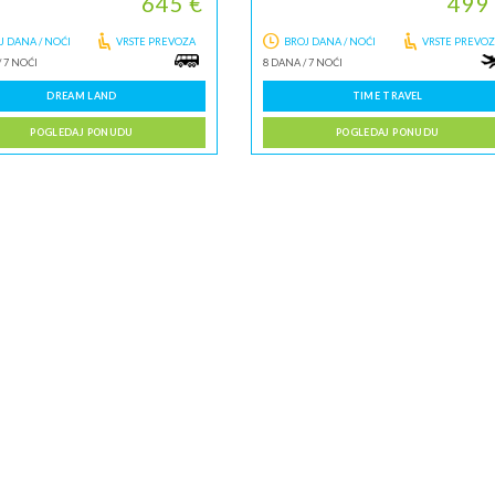
645 €
499
J DANA / NOĆI
VRSTE PREVOZA
BROJ DANA / NOĆI
VRSTE PREVO
/
7 NOĆI
8 DANA
/
7 NOĆI
DREAM LAND
TIME TRAVEL
POGLEDAJ PONUDU
POGLEDAJ PONUDU