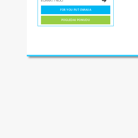
8 DANA
/
7 NOĆI
FOR YOU PUTOVANJA
POGLEDAJ PONUDU