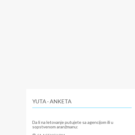
YUTA - ANKETA
Da li na letovanje putujete sa agencijom ili u
sopstvenom aranžmanu: