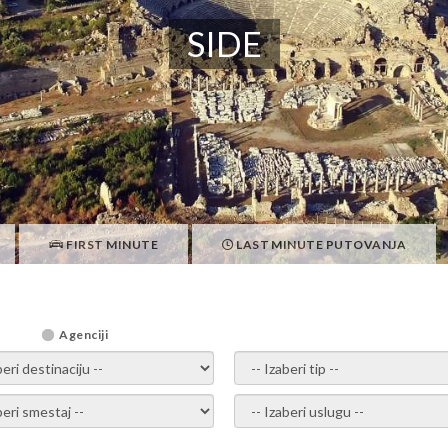
SIDE
FIRST MINUTE
LAST MINUTE PUTOVANJA
Agenciji
i destinaciju -
- izaberi tip -
ite smestaj -
- Izaberite uslugu -