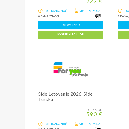
727 €
BROJ DANA / NOĆI
VRSTE PREVOZA
BRO
8 DANA
/
7 NOĆI
8 DANA
DREAM LAND
POGLEDAJ PONUDU
Side Letovanje 2026, Side
Turska
CENA OD
590 €
BROJ DANA / NOĆI
VRSTE PREVOZA