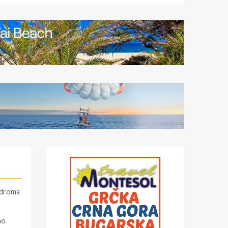
odroma
no