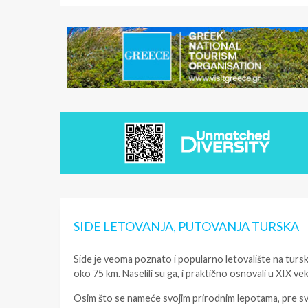
SIDE LETOVANJA, PUTOVANJA TURSKA
Side je veoma poznato i popularno letovalište na tu
oko 75 km. Naselili su ga, i praktično osnovali u XIX ve
Osim što se nameće svojim prirodnim lepotama, pre sv