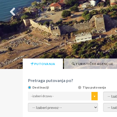
PUTOVANJA
TURISTIČKE AGENCIJE
Pretraga putovanja po?
Destinaciji
Tipu putovanja
- izaberi drzavu -
- izaber
- izaberi prevoz -
- Izaber