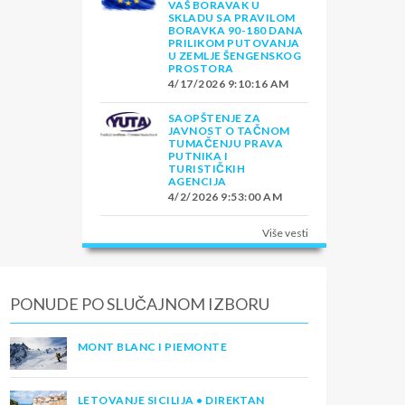
VAŠ BORAVAK U
SKLADU SA PRAVILOM
BORAVKA 90-180 DANA
PRILIKOM PUTOVANJA
U ZEMLJE ŠENGENSKOG
PROSTORA
4/17/2026 9:10:16 AM
SAOPŠTENJE ZA
JAVNOST O TAČNOM
TUMAČENJU PRAVA
PUTNIKA I
TURISTIČKIH
AGENCIJA
4/2/2026 9:53:00 AM
Više vesti
PONUDE PO SLUČAJNOM IZBORU
MONT BLANC I PIEMONTE
LETOVANJE SICILIJA • DIREKTAN