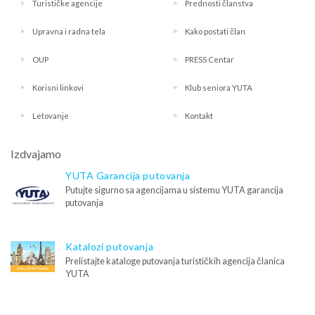
Turističke agencije
Prednosti članstva
Upravna i radna tela
Kako postati član
OUP
PRESS Centar
Korisni linkovi
Klub seniora YUTA
Letovanje
Kontakt
Izdvajamo
YUTA Garancija putovanja
Putujte sigurno sa agencijama u sistemu YUTA garancija
putovanja
Katalozi putovanja
Prelistajte kataloge putovanja turističkih agencija članica
YUTA