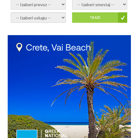
- izaberi prevoz -
- Izaberite smestaj -
- Izaberite uslugu -
TRAŽI