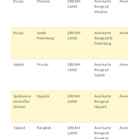
Rusija
Moskva
DREAM
Avio karte
Avion
LAND
Beograd
Moskva
Rusija
Sankt
DREAM
Avio karte
Avion
Peterburg
LAND
Beograd St
Peterburg
Sejšeli
Praslin
DREAM
Avio karte
Avion
LAND
Beograd
Sejšeli
Sjedinjene
Njujork
DREAM
Avio karte
Avion
Američke
LAND
Beograd
Države
Njujork
Tajland
Bangkok
DREAM
Avio karte
Avion
LAND
Beograd
Bangkok