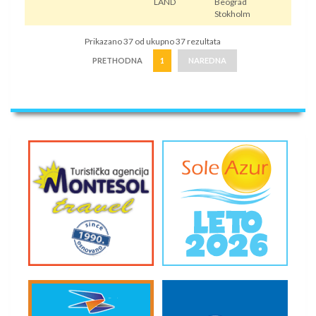
LAND
Beograd
Stokholm
Prikazano 37 od ukupno 37 rezultata
PRETHODNA
1
NAREDNA