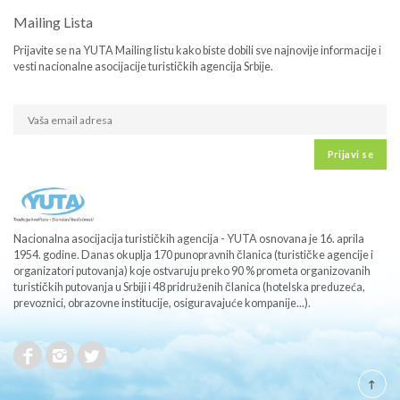
Mailing Lista
Prijavite se na YUTA Mailing listu kako biste dobili sve najnovije informacije i
vesti nacionalne asocijacije turističkih agencija Srbije.
Prijavi se
Nacionalna asocijacija turističkih agencija - YUTA osnovana je 16. aprila
1954. godine. Danas okuplja 170 punopravnih članica (turističke agencije i
organizatori putovanja) koje ostvaruju preko 90 % prometa organizovanih
turističkih putovanja u Srbiji i 48 pridruženih članica (hotelska preduzeća,
prevoznici, obrazovne institucije, osiguravajuće kompanije...).