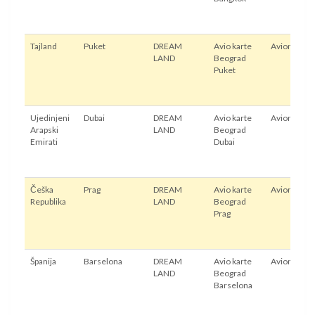
Tajland
Puket
DREAM
Avio karte
Avion
LAND
Beograd
Puket
Ujedinjeni
Dubai
DREAM
Avio karte
Avion
Arapski
LAND
Beograd
Emirati
Dubai
Češka
Prag
DREAM
Avio karte
Avion
Republika
LAND
Beograd
Prag
Španija
Barselona
DREAM
Avio karte
Avion
LAND
Beograd
Barselona