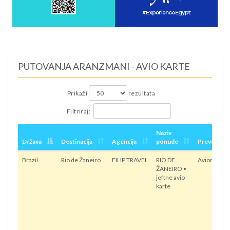
PUTOVANJA ARANZMANI - AVIO KARTE
Prikaži
rezultata
Filtriraj:
Naziv
Država
Destinacija
Agencija
ponude
Prevoz
Brazil
Rio de Žaneiro
FILIP TRAVEL
RIO DE
Avion
ŽANEIRO •
jeftne avio
karte