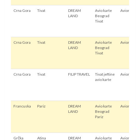
Crna Gora
Tivat
DREAM
Avio karte
Avion
LAND
Beograd
Tivat
Crna Gora
Tivat
DREAM
Avio karte
Avion
LAND
Beograd
Tivat
Crna Gora
Tivat
FILIP TRAVEL
Tivat jeftine
Avion
avio karte
Francuska
Pariz
DREAM
Avio karte
Avion
LAND
Beograd
Pariz
Grčka
Atina
DREAM
Avio karte
Avion