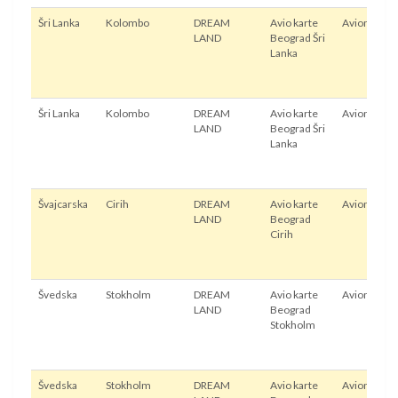
Šri Lanka
Kolombo
DREAM
Avio karte
Avion
LAND
Beograd Šri
Lanka
Šri Lanka
Kolombo
DREAM
Avio karte
Avion
LAND
Beograd Šri
Lanka
Švajcarska
Cirih
DREAM
Avio karte
Avion
LAND
Beograd
Cirih
Švedska
Stokholm
DREAM
Avio karte
Avion
LAND
Beograd
Stokholm
Švedska
Stokholm
DREAM
Avio karte
Avion