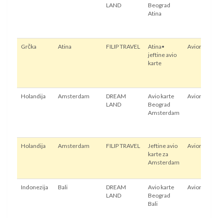
LAND
Beograd
Atina
Grčka
Atina
FILIP TRAVEL
Atina•
Avion
jeftine avio
karte
Holandija
Amsterdam
DREAM
Avio karte
Avion
LAND
Beograd
Amsterdam
Holandija
Amsterdam
FILIP TRAVEL
Jeftine avio
Avion
karte za
Amsterdam
Indonezija
Bali
DREAM
Avio karte
Avion
LAND
Beograd
Bali