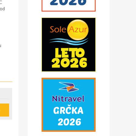
C
 od
u
e