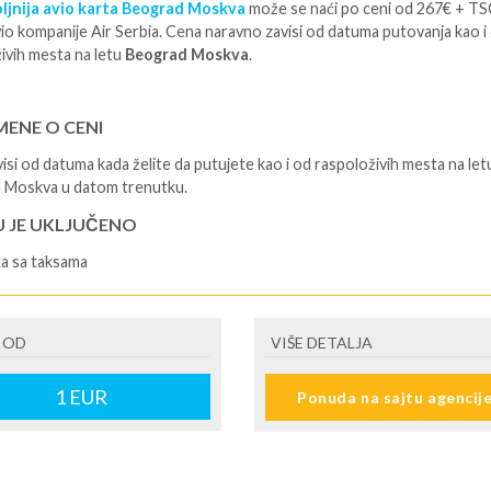
ljnija avio karta Beograd Moskva
može se naći po ceni od 267€ + TS
io kompanije Air Serbia. Cena naravno zavisi od datuma putovanja kao i
ivih mesta na letu
Beograd Moskva
.
ENE O CENI
isi od datuma kada želite da putujete kao i od raspoloživih mesta na let
 Moskva u datom trenutku.
U JE UKLJUČENO
ta sa taksama
U NIJE UKLJUČENO
 OD
VIŠE DETALJA
1
EUR
Ponuda na sajtu agencij