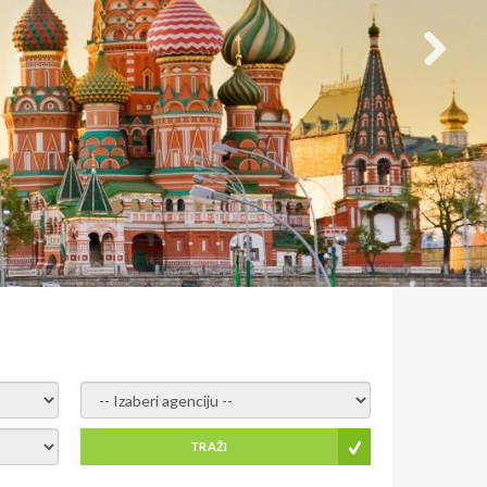
- izaberi agenciju -
TRAŽI