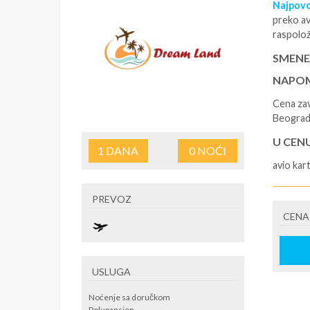
Najpovo
preko av
raspolož
SMENE
NAPOM
Cena zav
Beograd
U CEN
1
DANA
0
NOĆI
avio kar
U CEN
PREVOZ
CENA
USLUGA
Noćenje sa doručkom
Polupansion