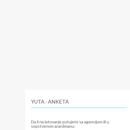
YUTA - ANKETA
Da li na letovanje putujete sa agencijom ili u
sopstvenom aranžmanu: