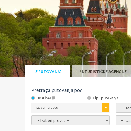
PUTOVANJA
TURISTIČKE AGENCIJE
Pretraga putovanja po?
Destinaciji
Tipu putovanja
- izaberi drzavu -
- izaber
- izaberi prevoz -
- Izaber