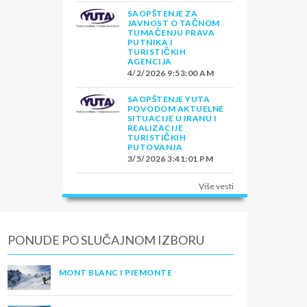
SAOPŠTENJE ZA
JAVNOST O TAČNOM
TUMAČENJU PRAVA
PUTNIKA I
TURISTIČKIH
AGENCIJA
4/2/2026 9:53:00 AM
SAOPŠTENJE YUTA
POVODOM AKTUELNE
SITUACIJE U IRANU I
REALIZACIJE
TURISTIČKIH
PUTOVANJA
3/5/2026 3:41:01 PM
Više vesti
PONUDE PO SLUČAJNOM IZBORU
MONT BLANC I PIEMONTE