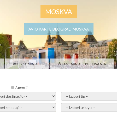
MOSKVA
AVIO KARTE BEOGRAD MOSKVA
FIRST MINUTE
LAST MINUTE PUTOVANJA
Agenciji
i destinaciju -
- izaberi tip -
ite smestaj -
- Izaberite uslugu -