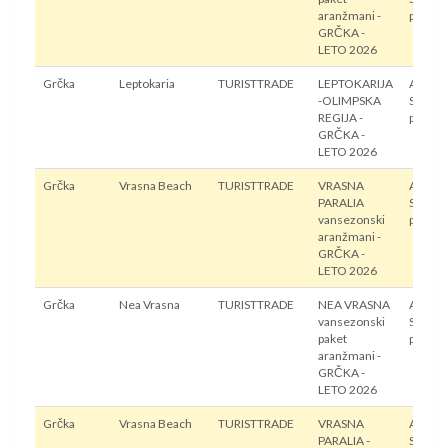
aranžmani -
prevoz
GRČKA -
LETO 2026
Grčka
Leptokaria
TURISTTRADE
LEPTOKARIJA
Autobu
-OLIMPSKA
Sopstv
REGIJA -
prevoz
GRČKA -
LETO 2026
Grčka
Vrasna Beach
TURISTTRADE
VRASNA
Autobu
PARALIA
Sopstv
vansezonski
prevoz
aranžmani -
GRČKA -
LETO 2026
Grčka
Nea Vrasna
TURISTTRADE
NEA VRASNA
Autobu
vansezonski
Sopstv
paket
prevoz
aranžmani -
GRČKA -
LETO 2026
Grčka
Vrasna Beach
TURISTTRADE
VRASNA
Autobu
PARALIA -
Sopstv