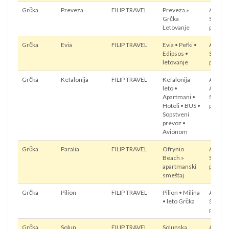
Grčka
Preveza
FILIP TRAVEL
Preveza »
Autobu
Grčka
Sopstv
Letovanje
prevoz
Grčka
Evia
FILIP TRAVEL
Evia • Pefki •
Autobu
Edipsos •
Sopstv
letovanje
prevoz
Grčka
Kefalonija
FILIP TRAVEL
Kefalonija
Autobu
leto •
Avion,
Apartmani •
Sopstv
Hoteli • BUS •
prevoz
Sopstveni
prevoz •
Avionom
Grčka
Paralia
FILIP TRAVEL
Ofrynio
Autobu
Beach »
Sopstv
apartmanski
prevoz
smeštaj
Grčka
Pilion
FILIP TRAVEL
Pilion • Milina
Autobu
• leto Grčka
Sopstv
prevoz
Grčka
Solun
FILIP TRAVEL
Solunska
Autobu