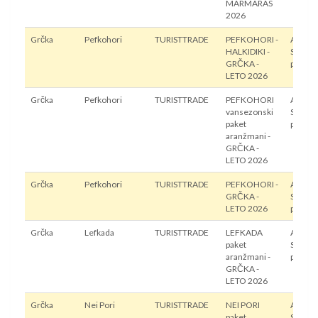
MARMARAS
2026
Grčka
Pefkohori
TURISTTRADE
PEFKOHORI -
Autobu
HALKIDIKI -
Sopstv
GRČKA -
prevoz
LETO 2026
Grčka
Pefkohori
TURISTTRADE
PEFKOHORI
Autobu
vansezonski
Sopstv
paket
prevoz
aranžmani -
GRČKA -
LETO 2026
Grčka
Pefkohori
TURISTTRADE
PEFKOHORI -
Autobu
GRČKA -
Sopstv
LETO 2026
prevoz
Grčka
Lefkada
TURISTTRADE
LEFKADA
Autobu
paket
Sopstv
aranžmani -
prevoz
GRČKA -
LETO 2026
Grčka
Nei Pori
TURISTTRADE
NEI PORI
Autobu
paket
Sopstv