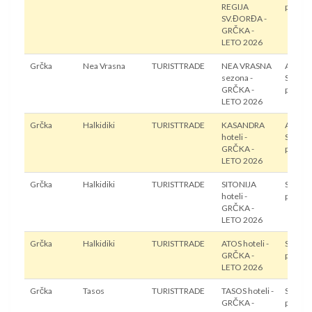
REGIJA
prevoz
SV.ĐORĐA -
GRČKA -
LETO 2026
Grčka
Nea Vrasna
TURISTTRADE
NEA VRASNA
Autobu
sezona -
Sopstv
GRČKA -
prevoz
LETO 2026
Grčka
Halkidiki
TURISTTRADE
KASANDRA
Autobu
hoteli -
Sopstv
GRČKA -
prevoz
LETO 2026
Grčka
Halkidiki
TURISTTRADE
SITONIJA
Sopstv
hoteli -
prevoz
GRČKA -
LETO 2026
Grčka
Halkidiki
TURISTTRADE
ATOS hoteli -
Sopstv
GRČKA -
prevoz
LETO 2026
Grčka
Tasos
TURISTTRADE
TASOS hoteli -
Sopstv
GRČKA -
prevoz