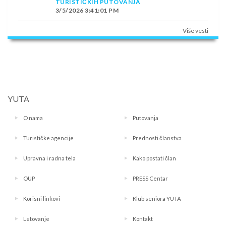
TURISTIČKIH PUTOVANJA
3/5/2026 3:41:01 PM
Više vesti
YUTA
O nama
Putovanja
Turističke agencije
Prednosti članstva
Upravna i radna tela
Kako postati član
OUP
PRESS Centar
Korisni linkovi
Klub seniora YUTA
Letovanje
Kontakt