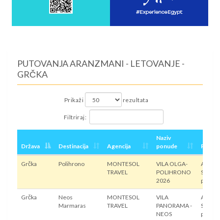
PUTOVANJA ARANZMANI - LETOVANJE -
GRČKA
Prikaži
rezultata
Filtriraj:
Naziv
Država
Destinacija
Agencija
ponude
Prevo
Grčka
Polihrono
MONTESOL
VILA OLGA-
Autobu
TRAVEL
POLIHRONO
Sopstv
2026
prevoz
Grčka
Neos
MONTESOL
VILA
Autobu
Marmaras
TRAVEL
PANORAMA -
Sopstv
NEOS
prevoz