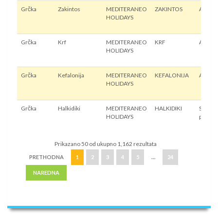
Grčka
Zakintos
MEDITERANEO
ZAKINTOS
Avion
HOLIDAYS
Grčka
Krf
MEDITERANEO
KRF
Avion
HOLIDAYS
Grčka
Kefalonija
MEDITERANEO
KEFALONIJA
Avion
HOLIDAYS
Grčka
Halkidiki
MEDITERANEO
HALKIDIKI
Sopstv
HOLIDAYS
prevoz
Prikazano 50 od ukupno 1,162 rezultata
PRETHODNA
1
2
3
4
5
…
24
NAREDNA