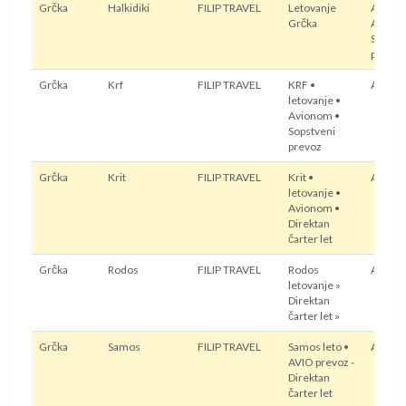
Grčka
Halkidiki
FILIP TRAVEL
Letovanje
Autobu
Grčka
Avion,
Sopstv
prevoz
Grčka
Krf
FILIP TRAVEL
KRF •
Avion
letovanje •
Avionom •
Sopstveni
prevoz
Grčka
Krit
FILIP TRAVEL
Krit •
Avion
letovanje •
Avionom •
Direktan
čarter let
Grčka
Rodos
FILIP TRAVEL
Rodos
Avion
letovanje »
Direktan
čarter let »
Grčka
Samos
FILIP TRAVEL
Samos leto •
Avion
AVIO prevoz -
Direktan
čarter let