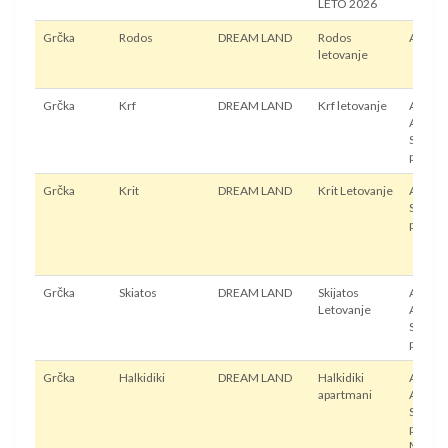
LETO 2026
Grčka
Rodos
DREAM LAND
Rodos
Avion
letovanje
Grčka
Krf
DREAM LAND
Krf letovanje
Autobu
Avion,
Sopstv
prevoz
Grčka
Krit
DREAM LAND
Krit Letovanje
Avion,
Sopstv
prevoz
Grčka
Skiatos
DREAM LAND
Skijatos
Autobu
Letovanje
Avion,
Sopstv
prevoz
Grčka
Halkidiki
DREAM LAND
Halkidiki
Autobu
apartmani
Avion,
Sopstv
prevoz
Mini b