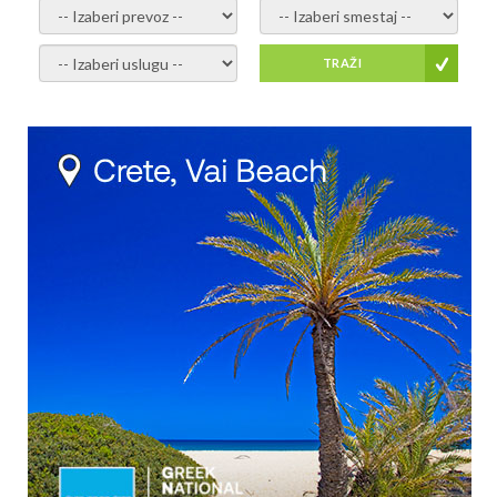
-- Izaberi prevoz --
-- Izaberi smestaj --
-- Izaberi uslugu --
TRAŽI