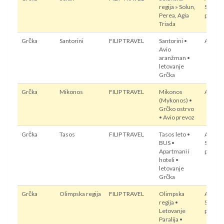
regija » Solun,
Sopstv
Perea, Agia
prevoz
Triada
Grčka
Santorini
FILIP TRAVEL
Santorini •
Avion
Avio
aranžman •
letovanje
Grčka
Grčka
Mikonos
FILIP TRAVEL
Mikonos
Avion
(Mykonos) •
Grčko ostrvo
• Avio prevoz
Grčka
Tasos
FILIP TRAVEL
Tasos leto •
Autobu
BUS •
Sopstv
Apartmani i
prevoz
hoteli •
letovanje
Grčka
Grčka
Olimpska regija
FILIP TRAVEL
Olimpska
Autobu
regija •
Sopstv
Letovanje
prevoz
Paralija •