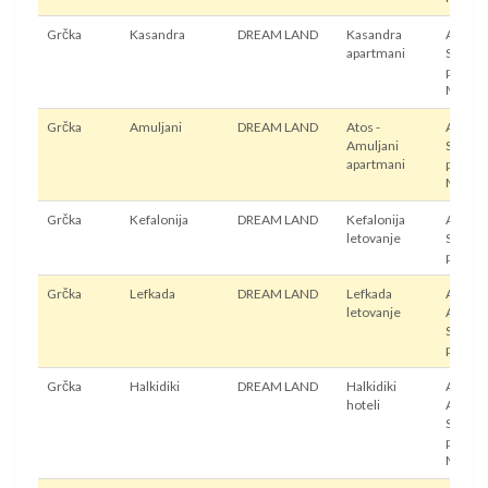
Grčka
Kasandra
DREAM LAND
Kasandra
Autobu
apartmani
Sopstv
prevoz
Mini b
Grčka
Amuljani
DREAM LAND
Atos -
Autobu
Amuljani
Sopstv
apartmani
prevoz
Mini b
Grčka
Kefalonija
DREAM LAND
Kefalonija
Avion,
letovanje
Sopstv
prevoz
Grčka
Lefkada
DREAM LAND
Lefkada
Autobu
letovanje
Avion,
Sopstv
prevoz
Grčka
Halkidiki
DREAM LAND
Halkidiki
Autobu
hoteli
Avion,
Sopstv
prevoz
Mini b