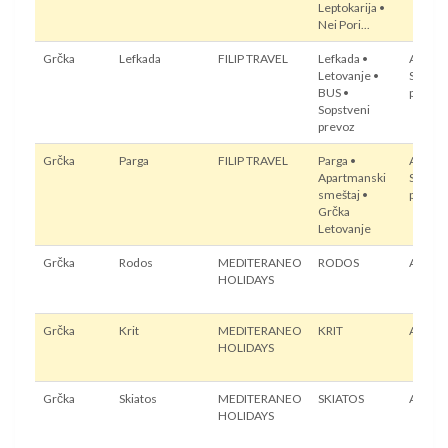
Leptokarija •
Nei Pori...
Grčka
Lefkada
FILIP TRAVEL
Lefkada •
Autobu
Letovanje •
Sopstv
BUS •
prevoz
Sopstveni
prevoz
Grčka
Parga
FILIP TRAVEL
Parga •
Autobu
Apartmanski
Sopstv
smeštaj •
prevoz
Grčka
Letovanje
Grčka
Rodos
MEDITERANEO
RODOS
Avion
HOLIDAYS
Grčka
Krit
MEDITERANEO
KRIT
Avion
HOLIDAYS
Grčka
Skiatos
MEDITERANEO
SKIATOS
Avion
HOLIDAYS