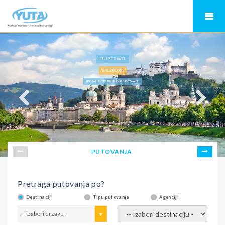
FILIP TRAVEL
SALZBURG
HALŠTAT I JEZERA AUSTRIJE • BUS PUTOVANJE
PUTOVANJA
Pretraga putovanja po?
Destinaciji
Tipu putovanja
Agenciji
- izaberi drzavu -
- izaberi destinaciju -