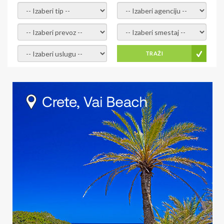
- izaberi tip -
- izaberi agenciju -
- izaberi prevoz -
- Izaberite smestaj -
- Izaberite uslugu -
TRAŽI