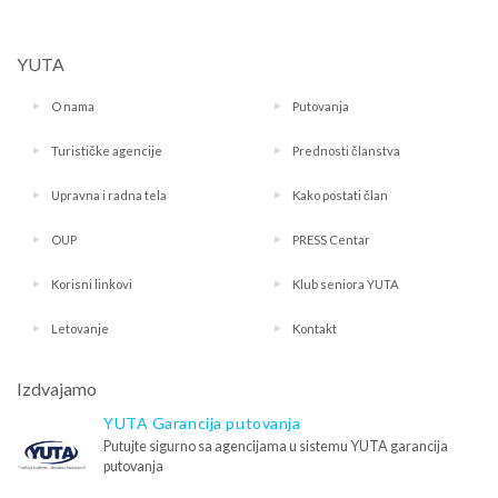
YUTA
O nama
Putovanja
Turističke agencije
Prednosti članstva
Upravna i radna tela
Kako postati član
OUP
PRESS Centar
Korisni linkovi
Klub seniora YUTA
Letovanje
Kontakt
Izdvajamo
YUTA Garancija putovanja
Putujte sigurno sa agencijama u sistemu YUTA garancija
putovanja