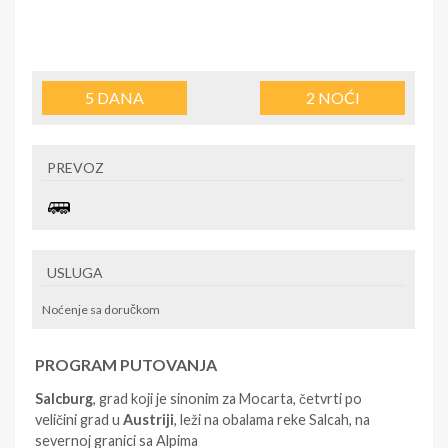
5
DANA
2
NOĆI
PREVOZ
USLUGA
Noćenje sa doručkom
PROGRAM PUTOVANJA
Salcburg
, grad koji je sinonim za Mocarta, četvrti po
veličini grad u
Austriji
, leži na obalama reke Salcah, na
severnoj granici sa Alpima