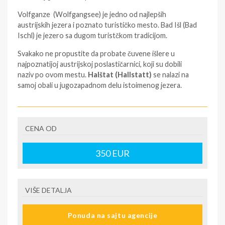
Volfganze (Wolfgangsee) je jedno od najlepših
austrijskih jezera i poznato turističko mesto. Bad Išl (Bad
Ischl) je jezero sa dugom turistčkom tradicijom.
Svakako ne propustite da probate čuvene išlere u
najpoznatijoj austrijskoj poslastičarnici, koji su dobili
naziv po ovom mestu.
Halštat (Hallstatt)
se nalazi na
samoj obali u jugozapadnom delu istoimenog jezera.
Detaljnije
https://www.filiptravel.rs/sr/location/halstat
CENA OD
Pogledajte i našu punudu za
putovanja u evropske
gradove
.
350
EUR
SMENE
NAPOMENE O CENI
VIŠE DETALJA
Proveriti tačnost na sajtu FilipTravel.rs
Ponuda na sajtu agencije
U CENU JE UKLJUČENO