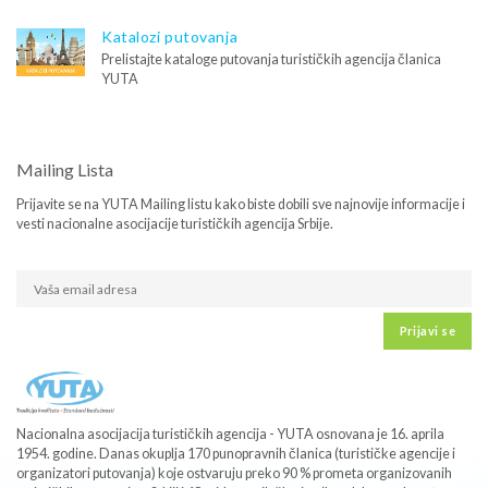
Katalozi putovanja
Prelistajte kataloge putovanja turističkih agencija članica
YUTA
Mailing Lista
Prijavite se na YUTA Mailing listu kako biste dobili sve najnovije informacije i
vesti nacionalne asocijacije turističkih agencija Srbije.
Prijavi se
Nacionalna asocijacija turističkih agencija - YUTA osnovana je 16. aprila
1954. godine. Danas okuplja 170 punopravnih članica (turističke agencije i
organizatori putovanja) koje ostvaruju preko 90 % prometa organizovanih