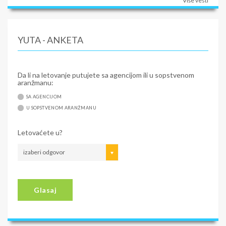
Više vesti
YUTA - ANKETA
Da li na letovanje putujete sa agencijom ili u sopstvenom
aranžmanu:
SA AGENCIJOM
U SOPSTVENOM ARANŽMANU
Letovaćete u?
izaberi odgovor
Glasaj