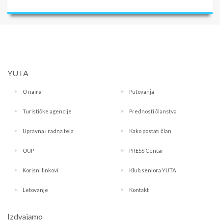
YUTA
O nama
Putovanja
Turističke agencije
Prednosti članstva
Upravna i radna tela
Kako postati član
OUP
PRESS Centar
Korisni linkovi
Klub seniora YUTA
Letovanje
Kontakt
Izdvajamo