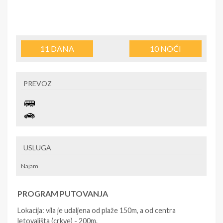
11
DANA
10
NOĆI
PREVOZ
USLUGA
Najam
PROGRAM PUTOVANJA
Lokacija: vila je udaljena od plaže 150m, a od centra
letovališta (crkve) - 200m.