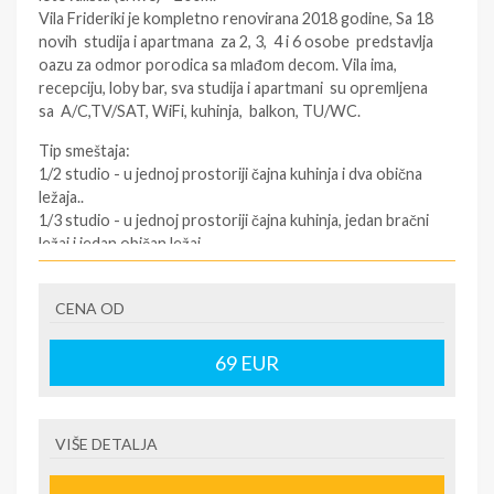
Vila Frideriki je kompletno renovirana 2018 godine, Sa 18
novih studija i apartmana za 2, 3, 4 i 6 osobe predstavlja
oazu za odmor porodica sa mlađom decom. Vila ima,
recepciju, loby bar, sva studija i apartmani su opremljena
sa A/C,TV/SAT, WiFi, kuhinja, balkon, TU/WC.
Tip smeštaja:
1/2 studio - u jednoj prostoriji čajna kuhinja i dva obična
ležaja..
1/3 studio - u jednoj prostoriji čajna kuhinja, jedan bračni
ležaj i jedan običan ležaj.
1/4 apartman - u jednoj prostoriji čajna kuhinja i jedan
bračni ležaj, a u drugoj prostoriji dva obična ležaja.
CENA OD
U pojedinim slučajevima moguća su odstupanja mera
ležaja od našeg standarda.
69
EUR
Grčki standard za normalni ležaj je 185cm-200cm sa 75-
90cm, a bračni ležaj (dve osobe) 185–200cm sa 120–
155cm.
VIŠE DETALJA
Korišćenje WI-FI interneta - BESPLATNO. Doplata za
korišćenje klima uređaja je 8€ po danu.