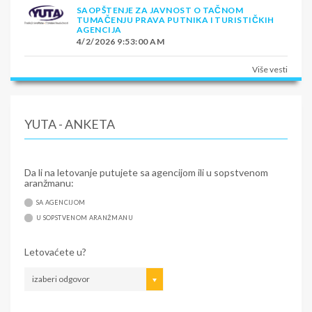
SAOPŠTENJE ZA JAVNOST O TAČNOM
TUMAČENJU PRAVA PUTNIKA I TURISTIČKIH
AGENCIJA
4/2/2026 9:53:00 AM
Više vesti
YUTA - ANKETA
Da li na letovanje putujete sa agencijom ili u sopstvenom
aranžmanu:
SA AGENCIJOM
U SOPSTVENOM ARANŽMANU
Letovaćete u?
izaberi odgovor