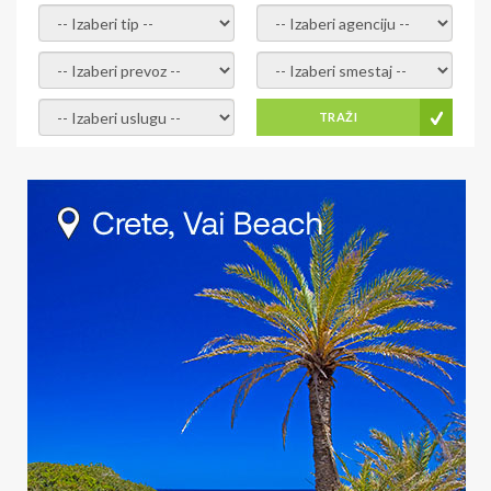
- izaberi tip -
- izaberi agenciju -
- izaberi prevoz -
- Izaberite smestaj -
- Izaberite uslugu -
TRAŽI