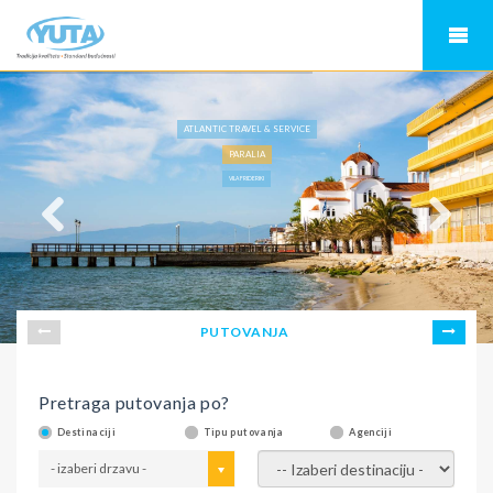
ATLANTIC TRAVEL & SERVICE
PARALIA
VILA FRIDERIKI
PUTOVANJA
Pretraga putovanja po?
Destinaciji
Tipu putovanja
Agenciji
- izaberi drzavu -
- izaberi destinaciju -