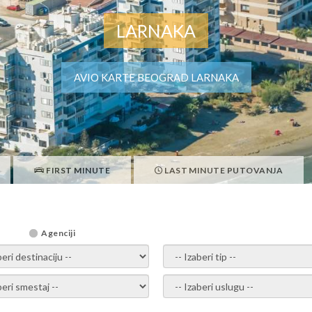
LARNAKA
AVIO KARTE BEOGRAD LARNAKA
FIRST MINUTE
LAST MINUTE PUTOVANJA
Agenciji
i destinaciju -
- izaberi tip -
ite smestaj -
- Izaberite uslugu -