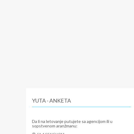
YUTA - ANKETA
Da li na letovanje putujete sa agencijom ili u
sopstvenom aranžmanu: