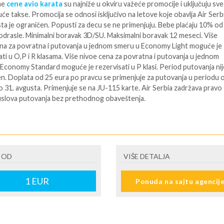
ne
cene avio karata
su najniže u okviru važeće promocije i uključuju sve
uće takse. Promocija se odnosi isključivo na letove koje obavlja Air Serbi
ta je ograničen. Popusti za decu se ne primenjuju. Bebe plaćaju 10% od
odrasle. Minimalni boravak 3D/SU. Maksimalni boravak 12 meseci. Više
na za povratna i putovanja u jednom smeru u Economy Light moguće je
ati u O,P i R klasama. Više nivoe cena za povratna i putovanja u jednom
Economy Standard moguće je rezervisati u P klasi. Period putovanja nij
n. Doplata od 25 eura po pravcu se primenjuje za putovanja u periodu 
do 31. avgusta. Primenjuje se na JU-115 karte. Air Serbia zadržava pravo
slova putovanja bez prethodnog obaveštenja.
ENE O CENI
isi od datuma kada želite da putujete kao i od raspoloživih mesta na let
 OD
VIŠE DETALJA
Larnaka u datom trenutku. Za više informacija pozovite nas na 011/63
1
EUR
Ponuda na sajtu agencij
U JE UKLJUČENO
U NIJE UKLJUČENO