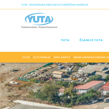
YUTA - NACIONALNA ASOCIJACIJA TURISTIČKIH AGENCIJA
YUTA
ČLANICE YUTA
YUTA
PUTOVANJA
AVIO KARTE
KIPAR LARNAKA DREAM LA