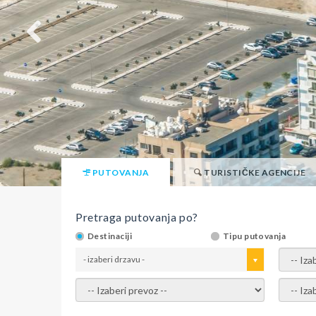
PUTOVANJA
TURISTIČKE AGENCIJE
Pretraga putovanja po?
Destinaciji
Tipu putovanja
- izaberi drzavu -
- izaber
- izaberi prevoz -
- Izaber