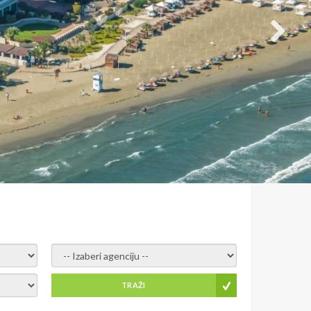
- izaberi agenciju -
TRAŽI