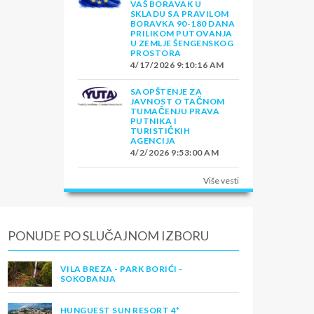
VAŠ BORAVAK U
SKLADU SA PRAVILOM
BORAVKA 90-180 DANA
PRILIKOM PUTOVANJA
U ZEMLJE ŠENGENSKOG
PROSTORA
4/17/2026 9:10:16 AM
SAOPŠTENJE ZA
JAVNOST O TAČNOM
TUMAČENJU PRAVA
PUTNIKA I
TURISTIČKIH
AGENCIJA
4/2/2026 9:53:00 AM
Više vesti
PONUDE PO SLUČAJNOM IZBORU
VILA BREZA - PARK BORIĆI -
SOKOBANJA
HUNGUEST SUN RESORT 4*