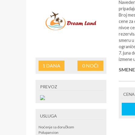
Navede
pripadaj
Broj mes
cene za 
nivoe ce
rezervis
smeru u 
ograniče
7. juna 
izmene u
1
DANA
0
NOĆI
SMENE
NAPOM
PREVOZ
Cena zav
CENA
Beograd 
55-00
U CEN
USLUGA
U CEN
Noćenje sa doručkom
Polupansion