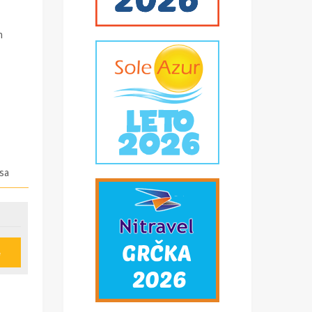
m
sa
m
e
al
e