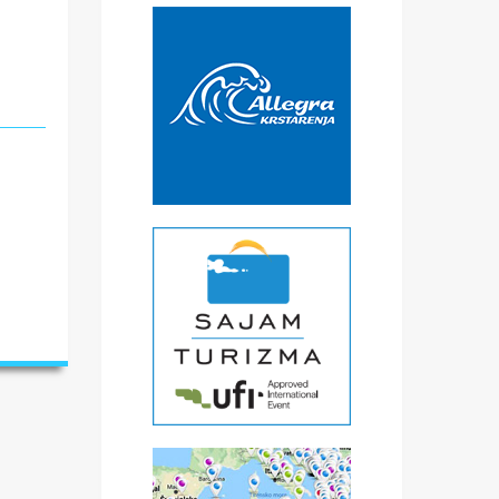
tak
sa
 u
i