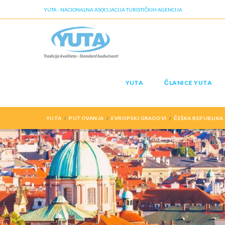
YUTA - NACIONALNA ASOCIJACIJA TURISTIČKIH AGENCIJA
YUTA
ČLANICE YUTA
YUTA
PUTOVANJA
EVROPSKI GRADOVI
ČEŠKA REPUBLIKA