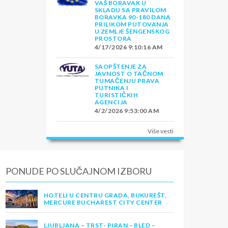
VAŠ BORAVAK U
SKLADU SA PRAVILOM
BORAVKA 90-180 DANA
PRILIKOM PUTOVANJA
U ZEMLJE ŠENGENSKOG
PROSTORA
4/17/2026 9:10:16 AM
SAOPŠTENJE ZA
JAVNOST O TAČNOM
TUMAČENJU PRAVA
PUTNIKA I
TURISTIČKIH
AGENCIJA
4/2/2026 9:53:00 AM
Više vesti
PONUDE PO SLUČAJNOM IZBORU
HOTELI U CENTRU GRADA, BUKUREŠT,
MERCURE BUCHAREST CITY CENTER
LJUBLJANA – TRST- PIRAN – BLED –