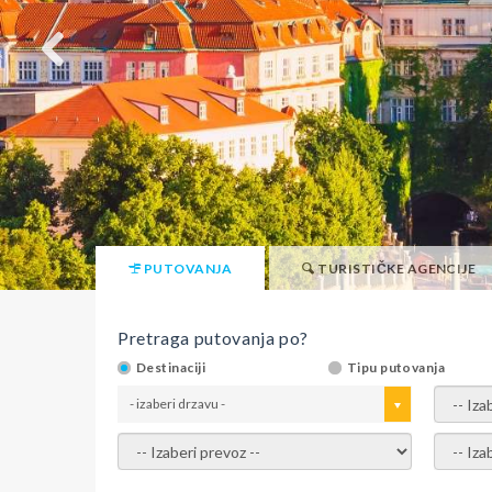
PUTOVANJA
TURISTIČKE AGENCIJE
Pretraga putovanja po?
Destinaciji
Tipu putovanja
- izaberi drzavu -
- izaber
- izaberi prevoz -
- Izaber