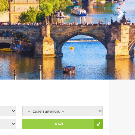
- izaberi agenciju -
TRAŽI