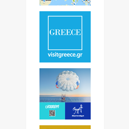
aća
 20