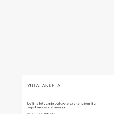
YUTA - ANKETA
Da li na letovanje putujete sa agencijom ili u
sopstvenom aranžmanu: