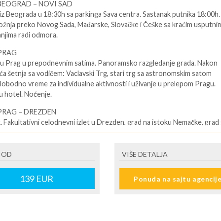
 BEOGRAD – NOVI SAD
iz Beograda u 18:30h sa parkinga Sava centra. Sastanak putnika 18:00h.
žnja preko Novog Sada, Mađarske, Slovačke i Češke sa kraćim usputni
njima radi odmora.
 PRAG
u Prag u prepodnevnim satima. Panoramsko razgledanje grada. Nakon
ća šetnja sa vodičem: Vaclavski Trg, stari trg sa astronomskim satom
lobodno vreme za individualne aktivnosti i uživanje u prelepom Pragu.
u hotel. Noćenje.
 PRAG – DREZDEN
 Fakultativni celodnevni izlet u Drezden, grad na istoku Nemačke, grad 
roknih zdanja: Opera Zemper, Palata Cvinger (u kojoj se nalazi čuvena
 starih majstora), Bogorodičina crkva, Dvorska crkva, mural sa saksonski
a. Slobodno vreme i prilika da ovaj grad osetite u njegovoj čaroliji.
 OD
VIŠE DETALJA
 u Prag. Noćenje.
139
EUR
Ponuda na sajtu agencij
 PRAG – KARLOVE VARI
 Fakultativni odlazak na izlet u Karlove Vari jednu od najlepših banja
Obilazak njenih čuvenih lekovitih izvora termalne vode i kolonade (Term
Market Collonade…), crkve Sv. Marije Magdalene … i naravno degustiranj