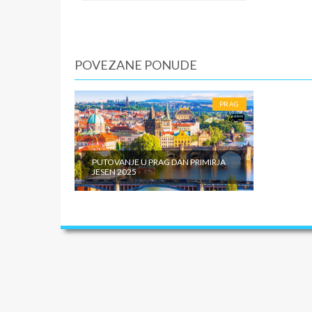
čuvene B
u Prag. 
5. DAN
Doručak.
POVEZANE PONUDE
krstaren
mistično
lokalnim
PRAG
popodne
6. DAN
Dolazak 
PUTOVANJE U PRAG DAN PRIMIRJA
JESEN 2025
SMENE
07.11.- 
NAPOM
U CEN
CENA AR
dabldeke
usluga p