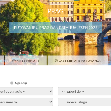
PRAG
PUTOVANJE U PRAG DAN PRIMIRJA JESEN 2025
FIRST MINUTE
LAST MINUTE PUTOVANJA
Agenciji
i destinaciju -
- izaberi tip -
ite smestaj -
- Izaberite uslugu -