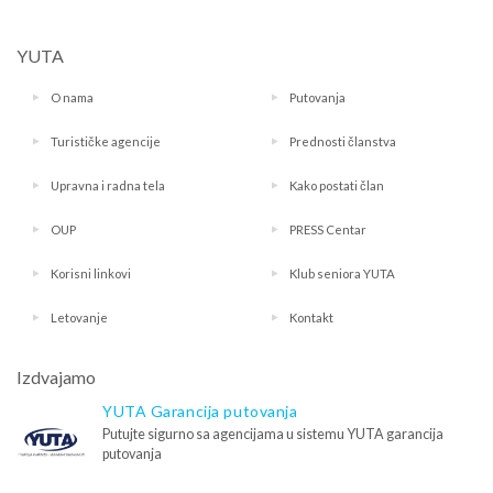
YUTA
O nama
Putovanja
Turističke agencije
Prednosti članstva
Upravna i radna tela
Kako postati član
OUP
PRESS Centar
Korisni linkovi
Klub seniora YUTA
Letovanje
Kontakt
Izdvajamo
YUTA Garancija putovanja
Putujte sigurno sa agencijama u sistemu YUTA garancija
putovanja