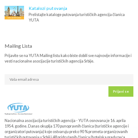
Katalozi putovanja
Prelistajte kataloge putovanja turističkih agencija članica
YUTA
Mailing Lista
Prijavite se na YUTA Mailing listu kako biste dobili sve najnovije informacije i
vesti nacionalne asocijacije turističkih agencija Srbije.
Prijavi se
Nacionalna asocijacija turističkih agencija - YUTA osnovana je 16. aprila
1954. godine. Danas okuplja 170 punopravnih članica (turističke agencije i
organizatori putovanja) koje ostvaruju preko 90 % prometa organizovanih
turističkih putovanja u Srbiji i 48 pridruženih članica (hotelska preduzeća,