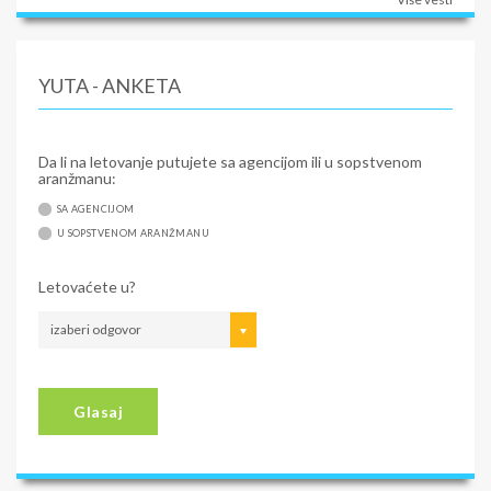
YUTA - ANKETA
Da li na letovanje putujete sa agencijom ili u sopstvenom
aranžmanu:
SA AGENCIJOM
U SOPSTVENOM ARANŽMANU
Letovaćete u?
izaberi odgovor
Glasaj