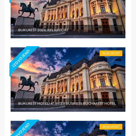
BUKUREŠT 2026, RIN AIRPORT
IZDVOJENO
BUKUREŠT
BUKUREŠT HOTELI 4*, INTER BUSINESS BUCHAREST HOTEL
IZDVOJENO
BUKUREŠT