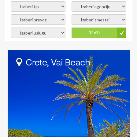
- izaberi tip -
- izaberi agenciju -
- izaberi prevoz -
- Izaberite smestaj -
- Izaberite uslugu -
TRAŽI