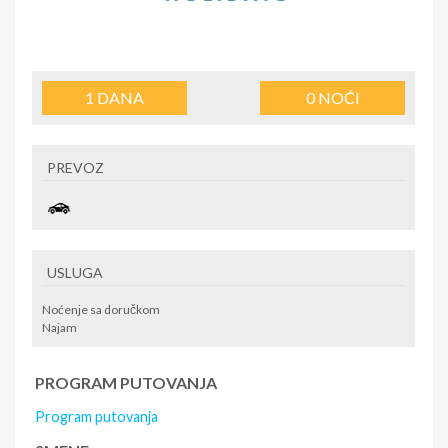
1
DANA
0
NOĆI
PREVOZ
USLUGA
Noćenje sa doručkom
Najam
PROGRAM PUTOVANJA
Program putovanja