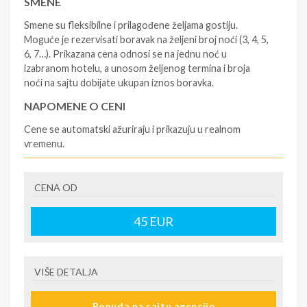
SMENE
Smene su fleksibilne i prilagođene željama gostiju.
Moguće je rezervisati boravak na željeni broj noći (3, 4, 5,
6, 7…). Prikazana cena odnosi se na jednu noć u
izabranom hotelu, a unosom željenog termina i broja
noći na sajtu dobijate ukupan iznos boravka.
NAPOMENE O CENI
Cene se automatski ažuriraju i prikazuju u realnom
vremenu.
U CENU JE UKLJUČENO
CENA OD
- rezervisane i potvrđene usluge u izabranoj smeštajnoj
jedinici prema opisu; - korišćenje hotelskih sadržaja
prema opisu; - organizaciju putovanja.
45
EUR
U CENU NIJE UKLJUČENO
- boravišne takse na destinaciji, plaćaju se na recepciji
VIŠE DETALJA
hotela/apartmana; - putno zdravstveno osiguranje.
Preporuka turističke agencije Tiara Holidaysje da putnik
Ponuda na sajtu agencije