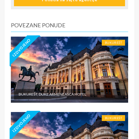
poseduje navedeno osiguranje - usluge za koje je
predviđena doplata na licu mesta (parking, krevetac za
bebu, isl.) - prevoz do i sa destinacije - individualne
troškove
POVEZANE PONUDE
IZDVOJENO
BUKUREŠT
BUKUREŠT, DUKE ARMENEASCA HOTEL
IZDVOJENO
BUKUREŠT