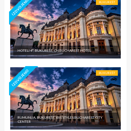
IZDVOJENO
BUKUREŠT
HOTELI 4*, BUKUREŠT, CH BUCHAREST HOTEL
IZDVOJENO
BUKUREŠT
RUMUNIJA, BUKUREŠT, IBIS STYLES BUCHAREST CITY
CENTER