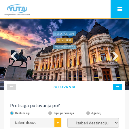
TIARA HOLIDAYS
BUKUREŠT
BUKUREŠT HOTELI 3*, CHARTER
PUTOVANJA
Pretraga putovanja po?
Destinaciji
Tipu putovanja
Agenciji
- izaberi drzavu -
- izaberi destinaciju -