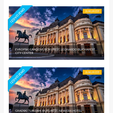
IZDVOJENO
BUKUREŠT
EVROPSKI GRADOVI, BUKUREŠT, LEONARDO BUCHAREST
CITY CENTER
IZDVOJENO
BUKUREŠT
GRADSKI TURIZAM, BUKUREŠT, NEW ERA HOTEL