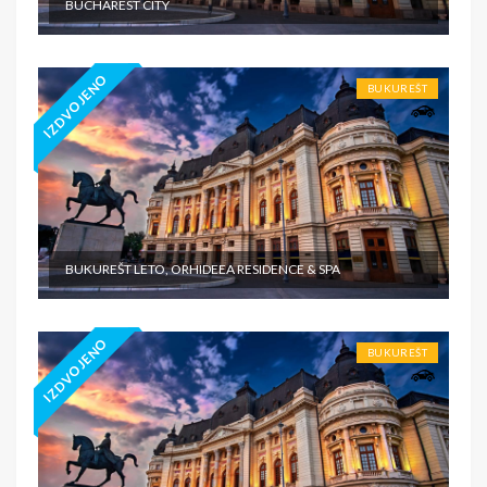
BUCHAREST CITY
IZDVOJENO
BUKUREŠT
BUKUREŠT LETO, ORHIDEEA RESIDENCE & SPA
IZDVOJENO
BUKUREŠT