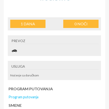
1
DANA
0
NOĆI
PREVOZ
USLUGA
Noćenje sa doručkom
PROGRAM PUTOVANJA
Program putovanja
SMENE