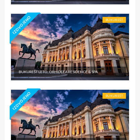
IZDVOJENO
BUKUREŠT
BUKUREŠT LETO, ORHIDEEA RESIDENCE & SPA
IZDVOJENO
BUKUREŠT