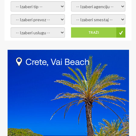
- izaberi tip -
- izaberi agenciju -
- izaberi prevoz -
- Izaberite smestaj -
- Izaberite uslugu -
TRAŽI