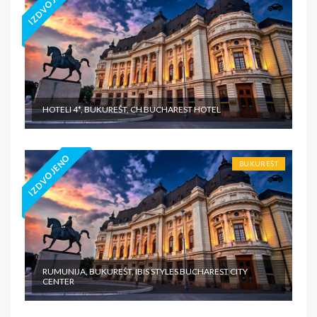
IZDVOJENO
HOTELI 4*, BUKUREŠT, CH BUCHAREST HOTEL
IZDVOJENO
BUKUREŠT
RUMUNIJA, BUKUREŠT, IBIS STYLES BUCHAREST CITY
CENTER