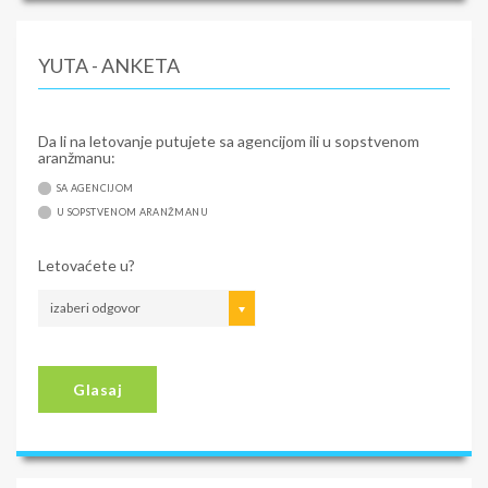
YUTA - ANKETA
Da li na letovanje putujete sa agencijom ili u sopstvenom
aranžmanu:
SA AGENCIJOM
U SOPSTVENOM ARANŽMANU
Letovaćete u?
izaberi odgovor
Glasaj