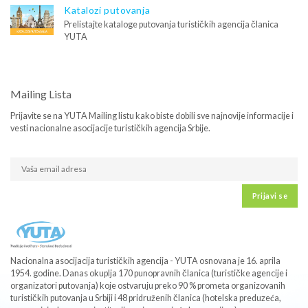
Katalozi putovanja
Prelistajte kataloge putovanja turističkih agencija članica
YUTA
Mailing Lista
Prijavite se na YUTA Mailing listu kako biste dobili sve najnovije informacije i
vesti nacionalne asocijacije turističkih agencija Srbije.
Prijavi se
Nacionalna asocijacija turističkih agencija - YUTA osnovana je 16. aprila
1954. godine. Danas okuplja 170 punopravnih članica (turističke agencije i
organizatori putovanja) koje ostvaruju preko 90 % prometa organizovanih
turističkih putovanja u Srbiji i 48 pridruženih članica (hotelska preduzeća,