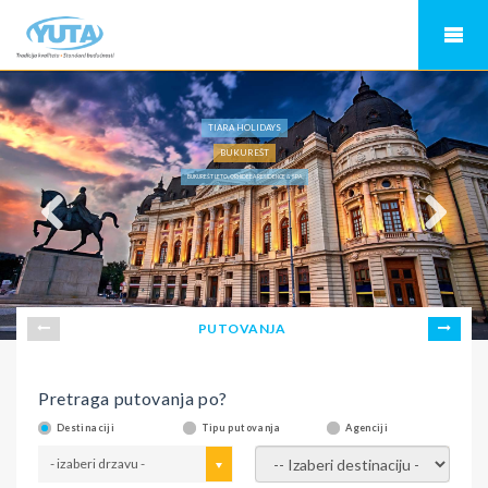
TIARA HOLIDAYS
BUKUREŠT
BUKUREŠT LETO, ORHIDEEA RESIDENCE & SPA
PUTOVANJA
Pretraga putovanja po?
Destinaciji
Tipu putovanja
Agenciji
- izaberi drzavu -
- izaberi destinaciju -