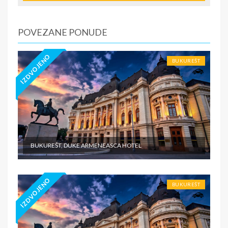
predviđena doplata na licu mesta (parking, krevetac za
bebu, isl.) - prevoz do i sa destinacije - individualne
troškove
POVEZANE PONUDE
IZDVOJENO
BUKUREŠT
BUKUREŠT, DUKE ARMENEASCA HOTEL
IZDVOJENO
BUKUREŠT