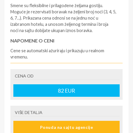
Smene su fleksibilne i prilagođene željama gostiju.
Moguće je rezervisati boravak na željeni broj noći (3, 4, 5,
6, 7…). Prikazana cena odnosi se na jednu noć u
izabranom hotelu, a unosom željenog termina i broja
noći na sajtu dobijate ukupan iznos boravka.
NAPOMENE O CENI
Cene se automatski ažuriraju i prikazuju u realnom
vremenu.
U CENU JE UKLJUČENO
CENA OD
- rezervisane i potvrđene usluge u izabranoj smeštajnoj
jedinici prema opisu; - korišćenje hotelskih sadržaja
prema opisu; - organizaciju putovanja.
82
EUR
U CENU NIJE UKLJUČENO
- boravišne takse na destinaciji, plaćaju se na recepciji
VIŠE DETALJA
hotela/apartmana; - putno zdravstveno osiguranje.
Preporuka turističke agencije Tiara Holidaysje da putnik
Ponuda na sajtu agencije
poseduje navedeno osiguranje - usluge za koje je