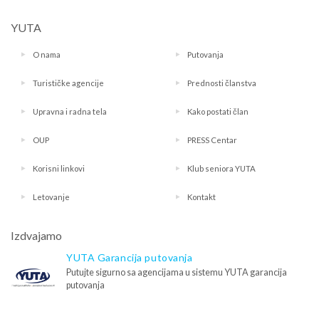
YUTA
O nama
Putovanja
Turističke agencije
Prednosti članstva
Upravna i radna tela
Kako postati član
OUP
PRESS Centar
Korisni linkovi
Klub seniora YUTA
Letovanje
Kontakt
Izdvajamo
YUTA Garancija putovanja
Putujte sigurno sa agencijama u sistemu YUTA garancija
putovanja