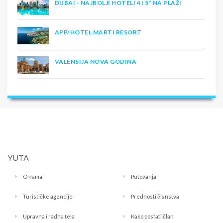
DUBAI - NAJBOLJI HOTELI 4 I 5* NA PLAŽI
APP/HOTEL MARTI RESORT
VALENSIJA NOVA GODINA
YUTA
O nama
Putovanja
Turističke agencije
Prednosti članstva
Upravna i radna tela
Kako postati član