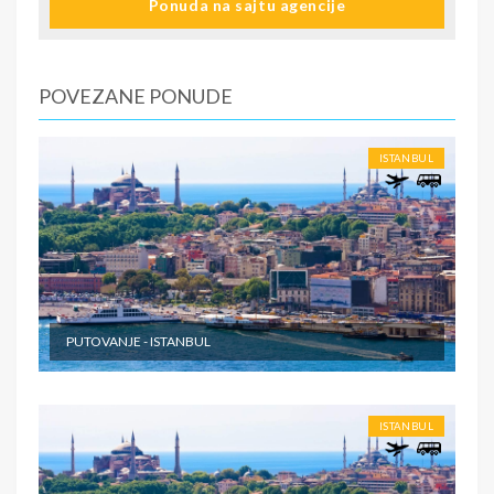
Ponuda na sajtu agencije
najbogatijih ljudi kako u Turskoj tako i u svetu) sa
lokalnim vodičem na srpskom jeziku, obilazak
Carigradske Patrijarsije i zidina. Fakultativni obilazak
Dolmabahče palate, poslednje rezidencije otomanskih
POVEZANE PONUDE
sultana (povratak tramvajem do hotela). Slobodno
vreme. Mogućnost odlaska na tursko veče (nezaboravan
show sa plesačicama, folklornim ansamblima, bacačima
ISTANBUL
noževa i večerom sa neograničenim pićem). Noćenje.
5. DAN ISTANBUL – Doručak i pakovanje prtljaga u
autobus. Slobodno vreme do polaska za Srbiju ili
mogućnost fakultativnog obilaska Azijskog dela (najveća
i najnovija džamija). Plato ispred džamije pruža
neverovatan pogled na Istanbul. Posle obilaska džamije
odlazak na Uskudar sa pogledom na devojačku kulu i
PUTOVANJE - ISTANBUL
uživanjem u tradicionalnim specijalitetima poput kumpira.
U predvečernjim časovima polazak ka Srbiji. Noćna vožnja
preko Bugarske sa usputnim zadržavanjima radi odmora i
graničnih formalnosti.
ISTANBUL
6. DAN BEOGRAD - Dolazak u Beograd.