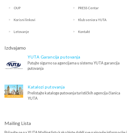
OUP
PRESS Centar
Korisni linkovi
Klub seniora YUTA
Letovanje
Kontakt
Izdvajamo
YUTA Garancija putovanja
Putujte sigurno sa agencijama u sistemu YUTA garancija
putovanja
Katalozi putovanja
Prelistajte kataloge putovanja turističkih agencija članica
YUTA
Mailing Lista
Prijavite se na YUTA Mailing listu kako biste dobili sve najnovije informacije i