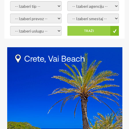
- izaberi tip -
- izaberi agenciju -
- izaberi prevoz -
- Izaberite smestaj -
- Izaberite uslugu -
TRAŽI