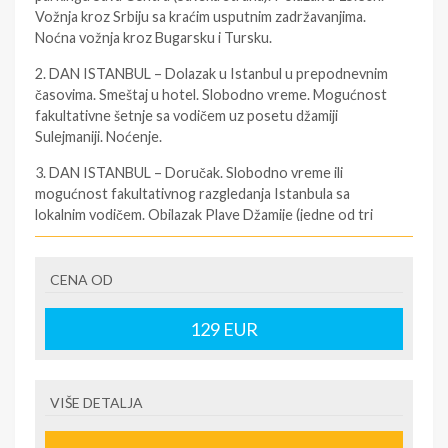
Vožnja kroz Srbiju sa kraćim usputnim zadržavanjima.
Noćna vožnja kroz Bugarsku i Tursku.
2. DAN ISTANBUL – Dolazak u Istanbul u prepodnevnim
časovima. Smeštaj u hotel. Slobodno vreme. Mogućnost
fakultativne šetnje sa vodičem uz posetu džamiji
Sulejmaniji. Noćenje.
3. DAN ISTANBUL – Doručak. Slobodno vreme ili
mogućnost fakultativnog razgledanja Istanbula sa
lokalnim vodičem. Obilazak Plave Džamije (jedne od tri
najveće i najlepše džamije u islamskom svetu), Svete
Sofije (nekada najveće pravoslavne crkve na svetu, pa
džamije, muzeja starog skoro 1500 godina, a sad i
CENA OD
ponovo džamije), Antičkog Hipodroma (ogromni plato
gde su se za vreme starog Rima održavale trke
129
EUR
dvokolica). Slobodno vreme. Individualni povratak u
hotel. Noćenje.
4. DAN ISTANBUL - Doručak. Fakultativni izlet:
VIŠE DETALJA
Krstarenje Bosforom (obilazak Istanbula sa vode gde
ćete videti najraskošnije vile, dvorce i letnjikovce