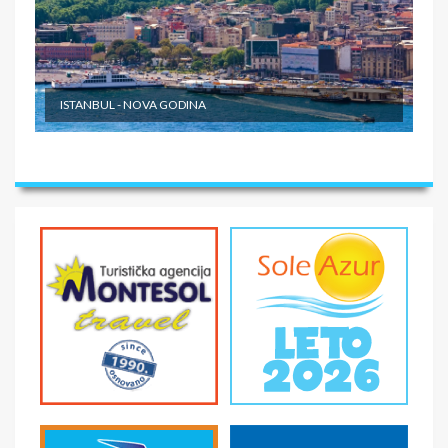
SMENE
6 dana
NAPOMENE O CENI
ISTANBUL - NOVA GODINA
First minute popusti
U CENU JE UKLJUČENO
- Smeštaj u hotel na bazi noćenja sa doručkom prema
programu putovanja.
U CENU NIJE UKLJUČENO
- Boravišnu taksu Takse su podložne promenama i
plaćaju se na licu mesta. - Zdravstveno osiguranje
putnika sa pokrićem Covid-19 (moguće je pribaviti ga u
agenciji). - Fakultativni izleti - Individualni troškovi
putnika.