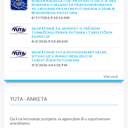
ŠENGEN KALKULATOR-PROVERITE DA LI JE VAŠ
BORAVAK U SKLADU SA PRAVILOM BORAVKA
90-180 DANA PRILIKOM PUTOVANJA U ZEMLJE
ŠENGENSKOG PROSTORA
4/17/2026 9:10:16 AM
SAOPŠTENJE ZA JAVNOST O TAČNOM
TUMAČENJU PRAVA PUTNIKA I TURISTIČKIH
AGENCIJA
4/2/2026 9:53:00 AM
SAOPŠTENJE YUTA POVODOM AKTUELNE
SITUACIJE U IRANU I REALIZACIJE
TURISTIČKIH PUTOVANJA
3/5/2026 3:41:01 PM
Više vesti
YUTA - ANKETA
Da li na letovanje putujete sa agencijom ili u sopstvenom
aranžmanu: