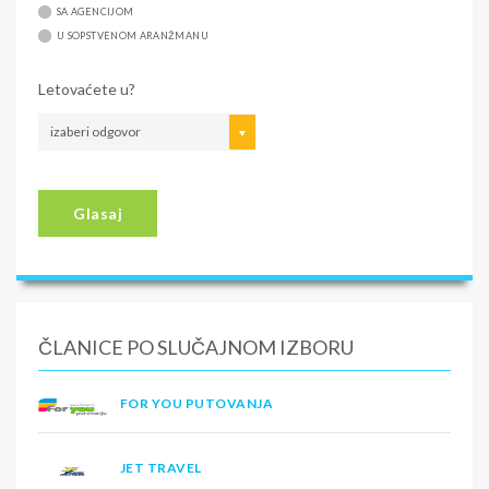
SA AGENCIJOM
U SOPSTVENOM ARANŽMANU
Letovaćete u?
izaberi odgovor
Glasaj
ČLANICE PO SLUČAJNOM IZBORU
FOR YOU PUTOVANJA
JET TRAVEL