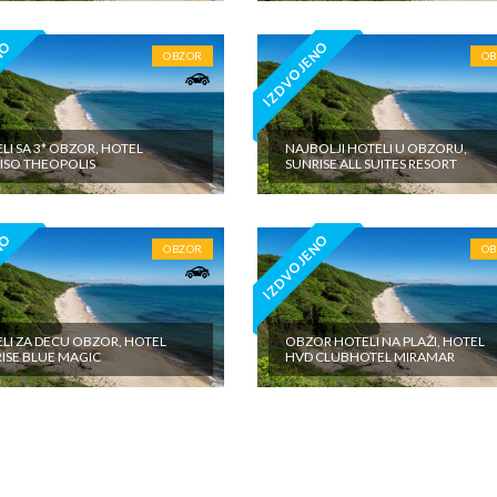
NO
IZDVOJENO
OBZOR
O
LI SA 3* OBZOR, HOTEL
NAJBOLJI HOTELI U OBZORU,
ISO THEOPOLIS
SUNRISE ALL SUITES RESORT
NO
IZDVOJENO
OBZOR
O
LI ZA DECU OBZOR, HOTEL
OBZOR HOTELI NA PLAŽI, HOTEL
ISE BLUE MAGIC
HVD CLUBHOTEL MIRAMAR