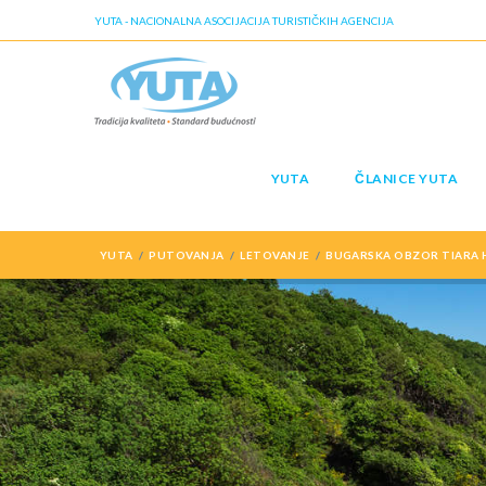
YUTA - NACIONALNA ASOCIJACIJA TURISTIČKIH AGENCIJA
YUTA
ČLANICE YUTA
YUTA
PUTOVANJA
LETOVANJE
BUGARSKA OBZOR TIARA H