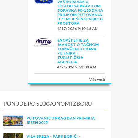
VAŠ BORAVAK U
SKLADU SA PRAVILOM
BORAVKA 90-180 DANA
PRILIKOM PUTOVANJA
U ZEMLJE ŠENGENSKOG
PROSTORA
4/17/2026 9:10:16 AM
SAOPŠTENJE ZA
JAVNOST O TAČNOM
TUMAČENJU PRAVA
PUTNIKA I
TURISTIČKIH
AGENCIJA
4/2/2026 9:53:00 AM
Više vesti
PONUDE PO SLUČAJNOM IZBORU
PUTOVANJE U PRAG DAN PRIMIRJA
JESEN 2025
VILA BREZA - PARK BORIĆI -