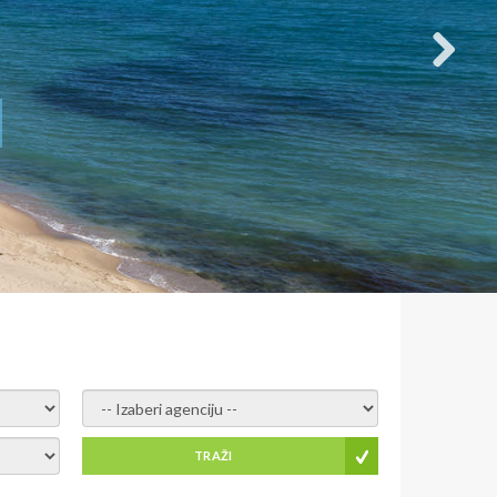
- izaberi agenciju -
TRAŽI