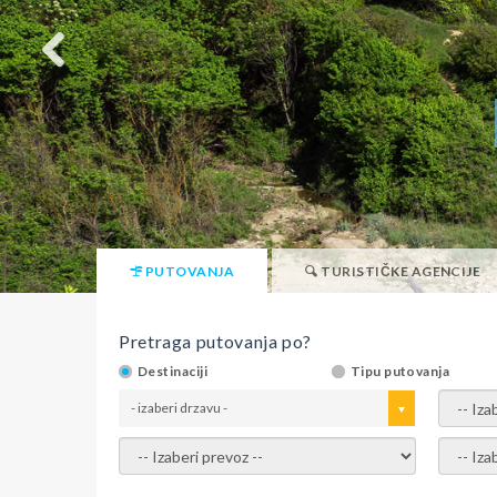
PUTOVANJA
TURISTIČKE AGENCIJE
Pretraga putovanja po?
Destinaciji
Tipu putovanja
- izaberi drzavu -
- izaber
- izaberi prevoz -
- Izaber