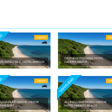
đena doplata na licu mesta (parking, krevetac za bebu, isl.) - fakultativne
o cenovniku inopartnera na konkretnoj destinaciji kojise plaćaju na licu
 valuti domicilne zemlje; - individualne troškove
NO
OBZOR
O
OBZOR HOTELI 2026, HOTEL
R HOTELI SA 3*, HOTEL AMIGOS
GALERIA OBZOR
NO
IZDVOJENO
OBZOR
O
LI NA PLAŽI OBZOR, OBZOR
ALL INCLUSIVE HOTELI OBZOR,
H RESORT
HOTEL PARAIZO BEACH