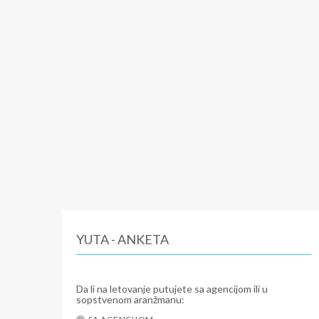
YUTA - ANKETA
Da li na letovanje putujete sa agencijom ili u
sopstvenom aranžmanu: