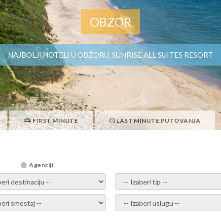
OBZOR
NAJBOLJI HOTELI U OBZORU, SUNRISE ALL SUITES RESORT
FIRST MINUTE
LAST MINUTE PUTOVANJA
Agenciji
i destinaciju -
- izaberi tip -
ite smestaj -
- Izaberite uslugu -