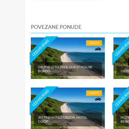
je predvi
izlete p
mesta, u
POVEZANE PONUDE
IZDVOJENO
IZDVOJE
OBZOR
OBZOR LETO 2026, GUEST HOUSE
BORDO
OBZO
IZDVOJENO
IZDVOJE
OBZOR
JEFTINI HOTELI OBZOR, HOTEL
HOTE
COOP
BEAC