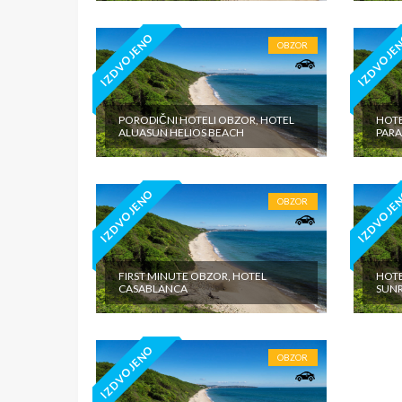
IZDVOJENO
IZDVOJE
OBZOR
PORODIČNI HOTELI OBZOR, HOTEL
HOTE
ALUASUN HELIOS BEACH
PARA
IZDVOJENO
IZDVOJE
OBZOR
FIRST MINUTE OBZOR, HOTEL
HOTE
CASABLANCA
SUNR
IZDVOJENO
OBZOR