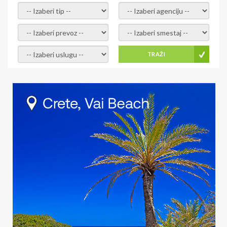
- izaberi tip -
- izaberi agenciju -
- izaberi prevoz -
- Izaberite smestaj -
- Izaberite uslugu -
TRAŽI