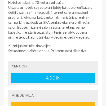
Hotel se nalazi na 70 metara od plaže.
U sastavu hotela su restoran, lobby bar, otvoreni bazen,
dečiji bazen, sef na recepciji, internet cafe, animacioni
programi, wi-fi, market, bankomat, menjačnica, rent-a-
car, parking uz doplatu, SPA centar, lekarska ordinacija,
salon lepote, frizerski salon, sauna, teretana, parno
kupatilo, masaža, jacuzzi, stoni tenis, aerobik, vodena
gimnastika, bilijar, noćni klub, video igre, dečiji krevetac.
Kućni ljubimci nisu dozvoljeni.
Svakodnevno čišćenje soba. Promena posteljine dva
puta nedeljno a peškira svakog dana. Kozmetićki set u
kupatilu.
CENA OD
Svaka soba poseduje:
dva ležaja, sofu na razvlačenje,
klima uređaj, sef uz doplatu, pristup internetu, telefon,
4.5
DIN
TV – sat, fen za kosu, terasu.
Popusti za decu i odrasle:
– Prvo dete od do 11.99 godina uz dve punoplative
VIŠE DETALJA
osobe – besplatno;
–
Parking
se doplaćuje na licu mesta na recepciji – 11€