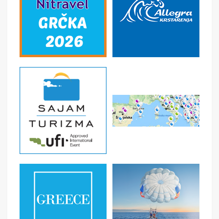
smeštaja, vrste prevoza i mesta polaska u tom slučaju
U CENU JE UKLJUČENO
Smeštaj na bazi odabrane usluge ishrane
U CENU NIJE UKLJUČENO
Boravišna taksa, osiguranje, prevoz