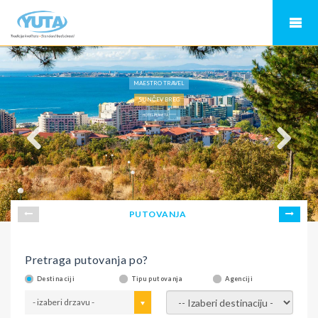
MAESTRO TRAVEL
SUNČEV BREG
HOTEL PLANETA *****
PUTOVANJA
Pretraga putovanja po?
Destinaciji
Tipu putovanja
Agenciji
- izaberi drzavu -
- izaberi destinaciju -