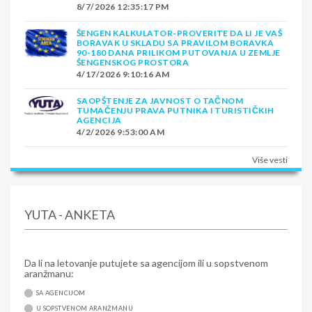
8/7/2026 12:35:17 PM
ŠENGEN KALKULATOR-PROVERITE DA LI JE VAŠ
BORAVAK U SKLADU SA PRAVILOM BORAVKA
90-180 DANA PRILIKOM PUTOVANJA U ZEMLJE
ŠENGENSKOG PROSTORA
4/17/2026 9:10:16 AM
SAOPŠTENJE ZA JAVNOST O TAČNOM
TUMAČENJU PRAVA PUTNIKA I TURISTIČKIH
AGENCIJA
4/2/2026 9:53:00 AM
Više vesti
YUTA - ANKETA
Da li na letovanje putujete sa agencijom ili u sopstvenom
aranžmanu:
SA AGENCIJOM
U SOPSTVENOM ARANŽMANU