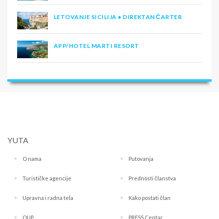
LETOVANJE SICILIJA • DIREKTAN ČARTER
APP/HOTEL MARTI RESORT
YUTA
O nama
Putovanja
Turističke agencije
Prednosti članstva
Upravna i radna tela
Kako postati član
OUP
PRESS Centar