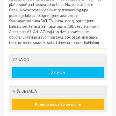
plaže, smešteni neposredno iznad Hotela Zlatibor u
Čanju. Novootvoreni objekat apartmanskog tipa
poseduje luksuzno opremljene apartmane.
Svaki apartman ima SAT TV, klima uređaj, opremljenu
kuhinju, sef, terasu (sem apartmana A8), besplatan wi-fi.
Apartmani A1, A4 i A7 imaju po dve spavaće sobe i
odvojenu kuhinju u svom sastavu, dok ostali apartmani
imaju po jednu spavaću sobu i dnevnu sobu sa kuhinjom.
U dvorištu objekta nalazi se roštilj, koji gosti mogu
koristiti. Može se dobiti dečiji krevetac na upit.
Održavanje higijene u apartmanima nije predviđeno
CENA OD
tokom boravka, gosti sami brinu o tome.
Postoji mogućnost ishrane u restoranu “Mreža” na obali
27
EUR
(plaćanje na licu mesta).
Objekat poseduje sopstveni parking sa vídeo nadzorom.
VIŠE DETALJA
GPS koordinate:. 42.162760, 19.006664
Ponuda na sajtu agencije
SMENE