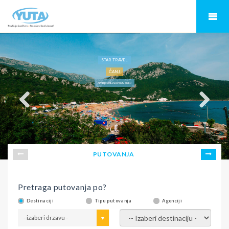
STAR TRAVEL
ČANJ
APARTMANI JADRANSKI BISER
PUTOVANJA
Pretraga putovanja po?
Destinaciji
Tipu putovanja
Agenciji
- izaberi drzavu -
- izaberi destinaciju -