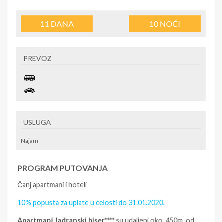
11
DANA
10
NOĆI
PREVOZ
USLUGA
Najam
PROGRAM PUTOVANJA
Čanj apartmani i hoteli
10% popusta za uplate u celosti do 31.01.2020.
Apartmani Jadranski biser****
su udaljeni oko 450m od