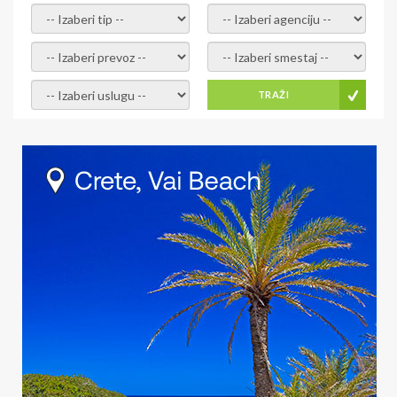
- izaberi tip -
- izaberi agenciju -
- izaberi prevoz -
- Izaberite smestaj -
- Izaberite uslugu -
TRAŽI