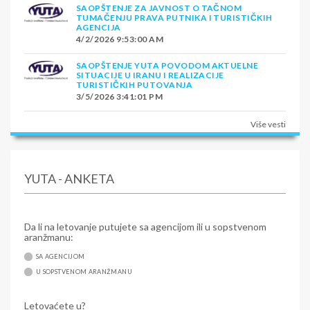
SAOPŠTENJE ZA JAVNOST O TAČNOM
TUMAČENJU PRAVA PUTNIKA I TURISTIČKIH
AGENCIJA
4/2/2026 9:53:00 AM
SAOPŠTENJE YUTA POVODOM AKTUELNE
SITUACIJE U IRANU I REALIZACIJE
TURISTIČKIH PUTOVANJA
3/5/2026 3:41:01 PM
Više vesti
YUTA - ANKETA
Da li na letovanje putujete sa agencijom ili u sopstvenom
aranžmanu:
SA AGENCIJOM
U SOPSTVENOM ARANŽMANU
Letovaćete u?