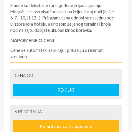
Smene su fleksibilne i prilagođene željama gostiju.
Moguće je rezervisati boravak na željeni broj noći (3, 4, 5,
6, 7,...10,11,12…). Prikazana cena odnosi se na jednu noć
u izabranom hotelu, a unosom željenog termina i broja
noći na sajtu dobijate ukupan iznos boravka.
NAPOMENE O CENI
Cene se automatski ažuriraju i prikazuju u realnom
vremenu.
U CENU JE UKLJUČENO
CENA OD
- rezervisane i potvrđene usluge u izabranoj smeštajnoj
jedinici prema opisu - korišćenje hotelskih sadržaja
prema opisu - uslugu rezervacije - organizaciju
90
EUR
putovanja
U CENU NIJE UKLJUČENO
VIŠE DETALJA
- boravišne takse (naknada za otpornost na klimatsku
krizu) na destinaciji, plaćaju se na recepciji
Ponuda na sajtu agencije
hotela/apartmana za hotele sa 1* i 2* i nekategorisane