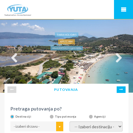
TIARA HOLIDAYS
AMULJANI
AMULJANI APARTMANI 2026, DEMI STUDIOS
PUTOVANJA
Pretraga putovanja po?
Destinaciji
Tipu putovanja
Agenciji
- izaberi drzavu -
- izaberi destinaciju -