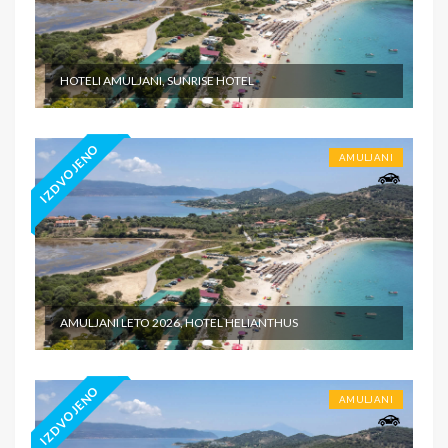
HOTELI AMULJANI, SUNRISE HOTEL
IZDVOJENO
AMULJANI
AMULJANI LETO 2026, HOTEL HELIANTHUS
IZDVOJENO
AMULJANI