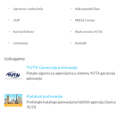
Upravna i radna tela
Kako postati član
OUP
PRESS Centar
Korisni linkovi
Klub seniora YUTA
Letovanje
Kontakt
Izdvajamo
YUTA Garancija putovanja
Putujte sigurno sa agencijama u sistemu YUTA garancija
putovanja
Katalozi putovanja
Prelistajte kataloge putovanja turističkih agencija članica
YUTA