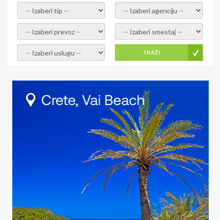
- izaberi tip -
- izaberi agenciju -
- izaberi prevoz -
- Izaberite smestaj -
- Izaberite uslugu -
TRAŽI