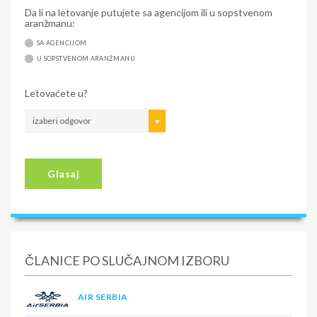
Da li na letovanje putujete sa agencijom ili u sopstvenom
aranžmanu:
SA AGENCIJOM
U SOPSTVENOM ARANŽMANU
Letovaćete u?
izaberi odgovor
Glasaj
ČLANICE PO SLUČAJNOM IZBORU
AIR SERBIA