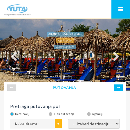
ATLANTIC TRAVEL & SERVICE
ASPROVALTA
VILA DIMITRIS, ASPROVALTA
PUTOVANJA
Pretraga putovanja po?
Destinaciji
Tipu putovanja
Agenciji
- izaberi drzavu -
- izaberi destinaciju -