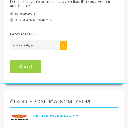
Da li na letovanje putujete sa agencijom ili u sopstvenom
aranžmanu:
SA AGENCIJOM
U SOPSTVENOM ARANŽMANU
Letovaćete u?
izaberi odgovor
Glasaj
ČLANICE PO SLUČAJNOM IZBORU
LAKE TOURS - KINGS & CO