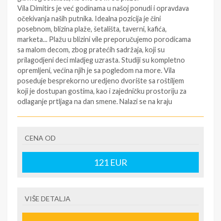
Vila Dimitirs je već godinama u našoj ponudi i opravdava
očekivanja naših putnika. Idealna pozicija je čini
posebnom, blizina plaže, šetališta, taverni, kafića,
marketa... Plažu u blizini vile preporučujemo porodicama
sa malom decom, zbog pratećih sadržaja, koji su
prilagodjeni deci mladjeg uzrasta. Studiji su kompletno
opremljeni, većina njih je sa pogledom na more. Vila
poseduje besprekorno uredjeno dvorište sa roštiljem
koji je dostupan gostima, kao i zajedničku prostoriju za
odlaganje prtljaga na dan smene. Nalazi se na kraju
neprometne, slepe ulice u kojoj je dozvoljeno parkiranje
automobila.
CENA OD
Tip smeštaja:
1/2 studio - u jednoj prostoriji čajna kuhinja i jedan bračni
121
EUR
ležaj.
1/3 studio - u jednoj prostoriji čajna kuhinja, jedan bračni
i jedan običan ležaj ili tri obična ležaja.
1/4 studio - u jednoj prostoriji čajna kuhinja sa dva
VIŠE DETALJA
bračna ležaja.