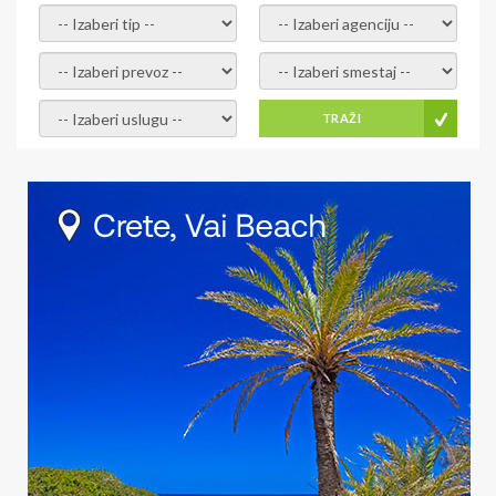
- izaberi tip -
- izaberi agenciju -
- izaberi prevoz -
- Izaberite smestaj -
- Izaberite uslugu -
TRAŽI