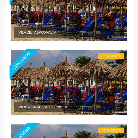
VILA ZILI, ASPROVALTA
IZDVOJENO
ASPROVALTA
VILA SOKRATIS, ASPROVALTA
IZDVOJENO
ASPROVALTA