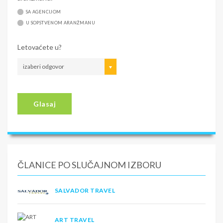
SA AGENCIJOM
U SOPSTVENOM ARANŽMANU
Letovaćete u?
izaberi odgovor
Glasaj
ČLANICE PO SLUČAJNOM IZBORU
SALVADOR TRAVEL
ART TRAVEL