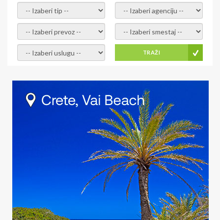
- izaberi tip -
- izaberi agenciju -
- izaberi prevoz -
- Izaberite smestaj -
- Izaberite uslugu -
TRAŽI