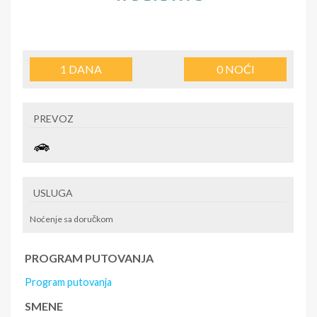
1
DANA
0
NOĆI
PREVOZ
USLUGA
Noćenje sa doručkom
PROGRAM PUTOVANJA
Program putovanja
SMENE