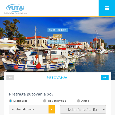
TIARA HOLIDAYS
EGINA
EGINA HOTELI, HOTEL APOLLO
PUTOVANJA
Pretraga putovanja po?
Destinaciji
Tipu putovanja
Agenciji
- izaberi drzavu -
- izaberi destinaciju -