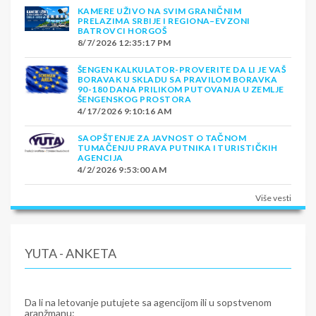
KAMERE UŽIVO NA SVIM GRANIČNIM
PRELAZIMA SRBIJE I REGIONA–EVZONI
BATROVCI HORGOŠ
8/7/2026 12:35:17 PM
ŠENGEN KALKULATOR-PROVERITE DA LI JE VAŠ
BORAVAK U SKLADU SA PRAVILOM BORAVKA
90-180 DANA PRILIKOM PUTOVANJA U ZEMLJE
ŠENGENSKOG PROSTORA
4/17/2026 9:10:16 AM
SAOPŠTENJE ZA JAVNOST O TAČNOM
TUMAČENJU PRAVA PUTNIKA I TURISTIČKIH
AGENCIJA
4/2/2026 9:53:00 AM
Više vesti
YUTA - ANKETA
Da li na letovanje putujete sa agencijom ili u sopstvenom
aranžmanu: