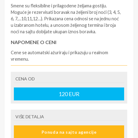
Smene su fleksibilne i prilagođene željama gostiju.
Moguće je rezervisati boravak na željeni broj noći (3, 4, 5,
6, 7,...10,11,12…). Prikazana cena odnosi se na jednu noć
u izabranom hotelu, a unosom željenog termina i broja
noći na sajtu dobijate ukupan iznos boravka.
NAPOMENE O CENI
Cene se automatski ažuriraju i prikazuju u realnom
vremenu.
U CENU JE UKLJUČENO
CENA OD
- rezervisane i potvrđene usluge u izabranoj smeštajnoj
jedinici prema opisu - korišćenje hotelskih sadržaja
prema opisu - uslugu rezervacije - organizaciju
120
EUR
putovanja
U CENU NIJE UKLJUČENO
VIŠE DETALJA
- boravišne takse (naknada za otpornost na klimatsku
krizu) na destinaciji, plaćaju se na recepciji
Ponuda na sajtu agencije
hotela/apartmana za hotele sa 1* i 2* i nekategorisane