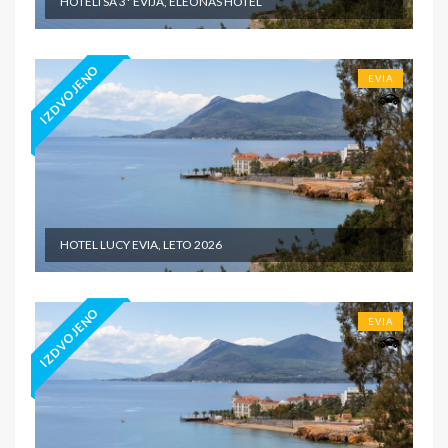
HOTELI SA 3* EVIJA, ELEONAS HOTEL
IZDVOJENO
EVIA
HOTEL LUCY EVIA, LETO 2026
IZDVOJENO
EVIA