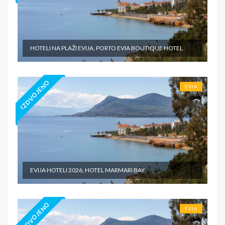
HOTELI NA PLAŽI EVIJA, PORTO EVIA BOUTIQUE HOTEL
IZDVOJENO
EVIA
EVIJA HOTELI 2026, HOTEL MARMARI BAY
IZDVOJENO
EVIA