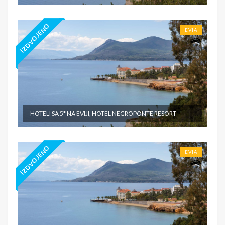
IZDVOJENO
EVIA
HOTELI SA 5* NA EVIJI, HOTEL NEGROPONTE RESORT
IZDVOJENO
EVIA