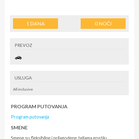
1
DANA
0
NOĆI
PREVOZ
USLUGA
All inclusive
PROGRAM PUTOVANJA
Program putovanja
SMENE
Smene su fleksibilne i prilagođene željama gostiju.