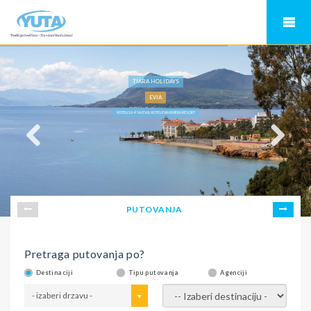
TIARA HOLIDAYS
EVIA
HOTELI SA 4* NA EVIJI, HOTEL EVIA RIVIERA RESORT
PUTOVANJA
Pretraga putovanja po?
Destinaciji
Tipu putovanja
Agenciji
- izaberi drzavu -
- izaberi destinaciju -