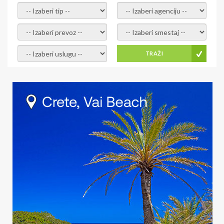
- izaberi tip -
- izaberi agenciju -
- izaberi prevoz -
- Izaberite smestaj -
- Izaberite uslugu -
TRAŽI