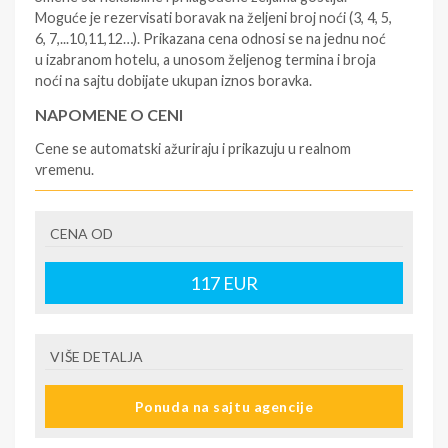
Moguće je rezervisati boravak na željeni broj noći (3, 4, 5,
6, 7,...10,11,12…). Prikazana cena odnosi se na jednu noć
u izabranom hotelu, a unosom željenog termina i broja
noći na sajtu dobijate ukupan iznos boravka.
NAPOMENE O CENI
Cene se automatski ažuriraju i prikazuju u realnom
vremenu.
U CENU JE UKLJUČENO
CENA OD
- rezervisane i potvrđene usluge u izabranoj smeštajnoj
jedinici prema opisu - korišćenje hotelskih sadržaja
prema opisu - uslugu rezervacije - organizaciju
117
EUR
putovanja
U CENU NIJE UKLJUČENO
VIŠE DETALJA
- boravišne takse (naknada za otpornost na klimatsku
krizu) na destinaciji, plaćaju se na recepciji
Ponuda na sajtu agencije
hotela/apartmana za hotele sa 1* i 2* i nekategorisane
sobe /studije / apartmane iznosi 2€ po sobi, po noćenju