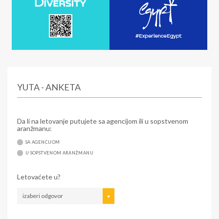
YUTA - ANKETA
Da li na letovanje putujete sa agencijom ili u sopstvenom
aranžmanu:
SA AGENCIJOM
U SOPSTVENOM ARANŽMANU
Letovaćete u?
izaberi odgovor