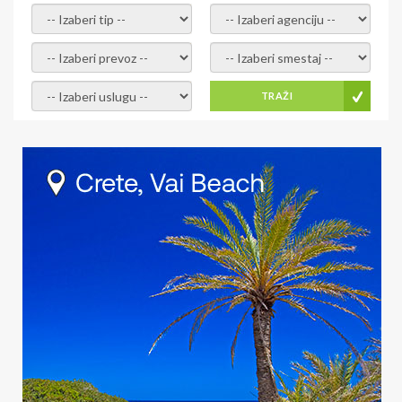
- izaberi tip -
- izaberi agenciju -
- izaberi prevoz -
- Izaberite smestaj -
- Izaberite uslugu -
TRAŽI