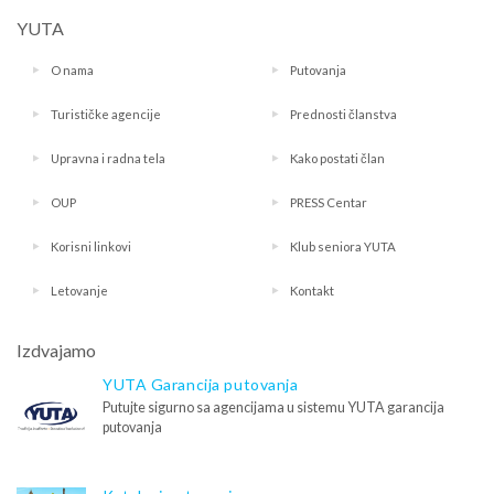
YUTA
O nama
Putovanja
Turističke agencije
Prednosti članstva
Upravna i radna tela
Kako postati član
OUP
PRESS Centar
Korisni linkovi
Klub seniora YUTA
Letovanje
Kontakt
Izdvajamo
YUTA Garancija putovanja
Putujte sigurno sa agencijama u sistemu YUTA garancija
putovanja