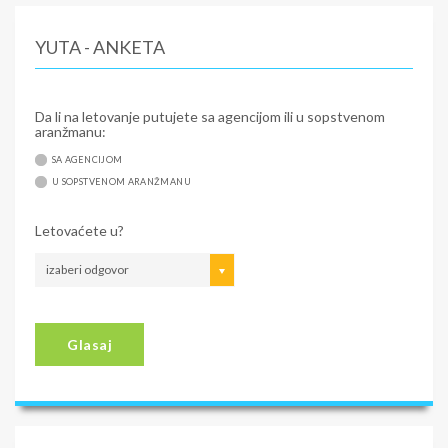
YUTA - ANKETA
Da li na letovanje putujete sa agencijom ili u sopstvenom
aranžmanu:
SA AGENCIJOM
U SOPSTVENOM ARANŽMANU
Letovaćete u?
izaberi odgovor
Glasaj