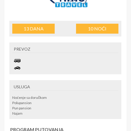
13
DANA
10
NOĆI
PREVOZ
USLUGA
Noćenje sa doručkom
Polupansion
Pun pansion
Najam
PROGRAM PUTOVANJA