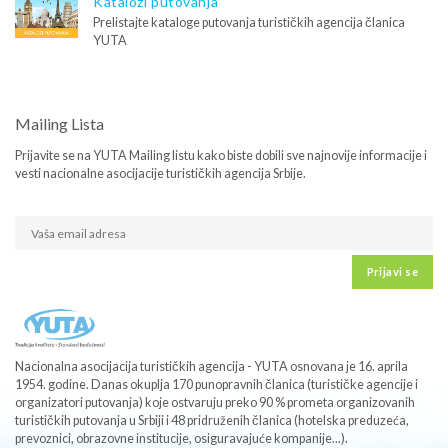
Katalozi putovanja
Prelistajte kataloge putovanja turističkih agencija članica
YUTA
Mailing Lista
Prijavite se na YUTA Mailing listu kako biste dobili sve najnovije informacije i
vesti nacionalne asocijacije turističkih agencija Srbije.
Prijavi se
Nacionalna asocijacija turističkih agencija - YUTA osnovana je 16. aprila
1954. godine. Danas okuplja 170 punopravnih članica (turističke agencije i
organizatori putovanja) koje ostvaruju preko 90 % prometa organizovanih
turističkih putovanja u Srbiji i 48 pridruženih članica (hotelska preduzeća,
prevoznici, obrazovne institucije, osiguravajuće kompanije...).