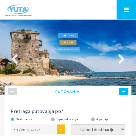
TIME TRAVEL
HALKIDIKI
GRČKA - HOTELI I APARTMANI
PUTOVANJA
Pretraga putovanja po?
Destinaciji
Tipu putovanja
Agenciji
- izaberi drzavu -
- izaberi destinaciju -