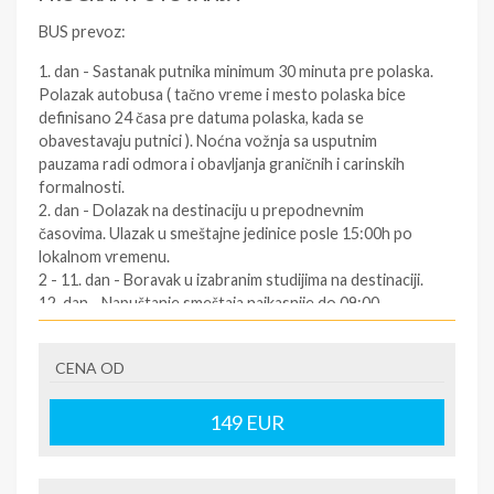
BUS prevoz:
1. dan - Sastanak putnika minimum 30 minuta pre polaska.
Polazak autobusa ( tačno vreme i mesto polaska bice
definisano 24 časa pre datuma polaska, kada se
obavestavaju putnici ). Noćna vožnja sa usputnim
pauzama radi odmora i obavljanja graničnih i carinskih
formalnosti.
2. dan - Dolazak na destinaciju u prepodnevnim
časovima. Ulazak u smeštajne jedinice posle 15:00h po
lokalnom vremenu.
2 - 11. dan - Boravak u izabranim studijima na destinaciji.
12. dan - Napuštanje smeštaja najkasnije do 09:00
časova. Slobodno vreme. Polazak za Srbiju oko podneva
po lokalnom vremenu (za tačno vreme povratka
CENA OD
informisati se kod predstavnika agencija dan pre
povratka ). Vožnja kroz Grčku i Makedoniju prema Srbiji.
12/13. dan - Dolazak u Srbiju u ranim jutarnjim časovima.
149
EUR
SOPSTVENI prevoz: