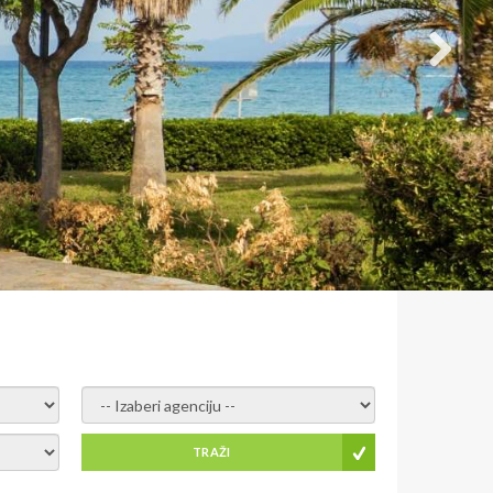
- izaberi agenciju -
TRAŽI