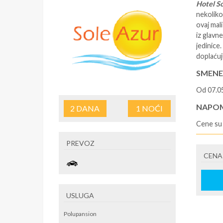
Hotel So
nekoliko
ovaj mal
iz glavn
jedinice.
doplaćuj
SMENE
Od 07.0
NAPOM
2
DANA
1
NOĆI
Cene su 
U CEN
PREVOZ
CENA
*Smeštaj
organiza
vođenja
U CEN
USLUGA
*Boraviš
Polupansion
privatan 