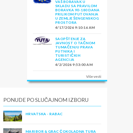
VAŠ BORAVAK U
SKLADU SA PRAVILOM
BORAVKA 90-180 DANA
PRILIKOM PUTOVANJA
U ZEMLJE ŠENGENSKOG
PROSTORA
4/17/2026 9:10:16 AM
SAOPŠTENJE ZA
JAVNOST O TAČNOM
TUMAČENJU PRAVA
PUTNIKA I
TURISTIČKIH
AGENCIJA
4/2/2026 9:53:00 AM
Više vesti
PONUDE PO SLUČAJNOM IZBORU
HRVATSKA - RABAC
MARIBOR & GRAC ČOKOLADNA TURA