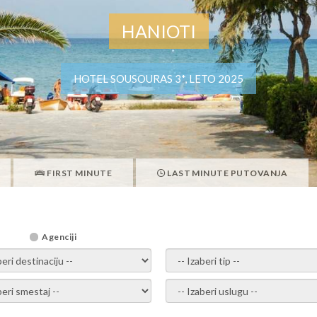
HANIOTI
HOTEL SOUSOURAS 3*, LETO 2025
FIRST MINUTE
LAST MINUTE PUTOVANJA
Agenciji
i destinaciju -
- izaberi tip -
ite smestaj -
- Izaberite uslugu -