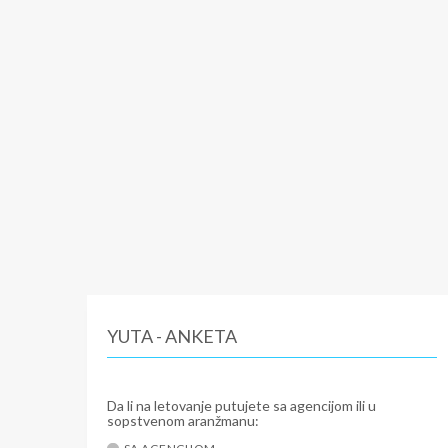
YUTA - ANKETA
Da li na letovanje putujete sa agencijom ili u
sopstvenom aranžmanu: