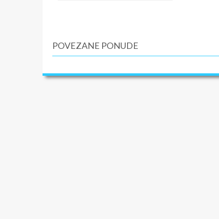
10€. Pla
zdravstv
je 30.000
prilikom
POVEZANE PONUDE
individu