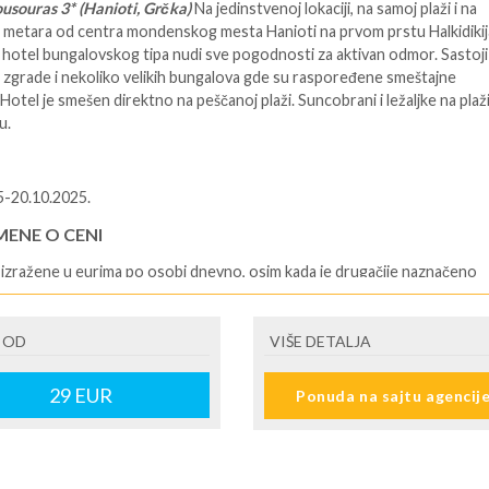
usouras 3* (Hanioti, Grčka)
Na jedinstvenoj lokaciji, na samoj plaži i na
 metara od centra mondenskog mesta Hanioti na prvom prstu Halkidikij
i hotel bungalovskog tipa nudi sve pogodnosti za aktivan odmor. Sastoji
e zgrade i nekoliko velikih bungalova gde su raspoređene smeštajne
 Hotel je smešen direktno na peščanoj plaži. Suncobrani i ležaljke na plaž
u.
5-20.10.2025.
ENE O CENI
izražene u eurima po osobi dnevno, osim kada je drugačije naznačeno
U JE UKLJUČENO
 OD
VIŠE DETALJA
 u hotelu na bazi izabrane usluge i brojem noćenja *Usluge predstavnik
tora aranžmana ili ino-partnera na destinaciji *Troškove organizacije i
 aranžmana
29
EUR
Ponuda na sajtu agencij
U NIJE UKLJUČENO
nu taksu u Grckoj, koja se naplaćuje od 01.01.2024. dnevno po sobi:
smeštaj - 1.5€, hoteli 1*i 2* - 1.5€, hoteli 3* - 3 €, hoteli 4* - 7€, hoteli 5