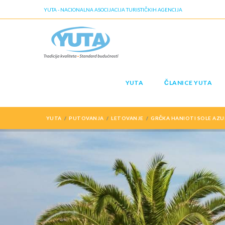
YUTA - NACIONALNA ASOCIJACIJA TURISTIČKIH AGENCIJA
YUTA
ČLANICE YUTA
YUTA
PUTOVANJA
LETOVANJE
GRČKA HANIOTI SOLE AZU