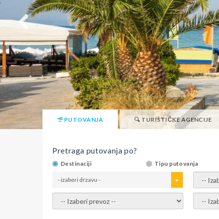
PUTOVANJA
TURISTIČKE AGENCIJE
Pretraga putovanja po?
Destinaciji
Tipu putovanja
- izaberi drzavu -
- izaber
- izaberi prevoz -
- Izaber