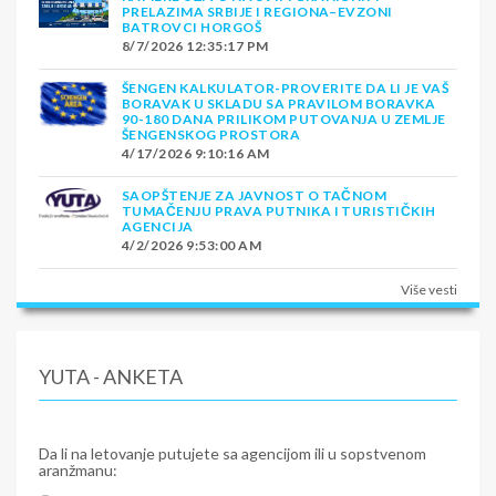
PRELAZIMA SRBIJE I REGIONA–EVZONI
BATROVCI HORGOŠ
8/7/2026 12:35:17 PM
ŠENGEN KALKULATOR-PROVERITE DA LI JE VAŠ
BORAVAK U SKLADU SA PRAVILOM BORAVKA
90-180 DANA PRILIKOM PUTOVANJA U ZEMLJE
ŠENGENSKOG PROSTORA
4/17/2026 9:10:16 AM
SAOPŠTENJE ZA JAVNOST O TAČNOM
TUMAČENJU PRAVA PUTNIKA I TURISTIČKIH
AGENCIJA
4/2/2026 9:53:00 AM
Više vesti
YUTA - ANKETA
Da li na letovanje putujete sa agencijom ili u sopstvenom
aranžmanu: