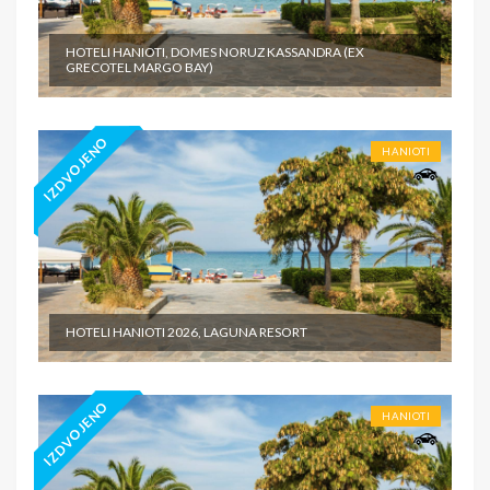
HOTELI HANIOTI, DOMES NORUZ KASSANDRA (EX
GRECOTEL MARGO BAY)
IZDVOJENO
HANIOTI
HOTELI HANIOTI 2026, LAGUNA RESORT
IZDVOJENO
HANIOTI