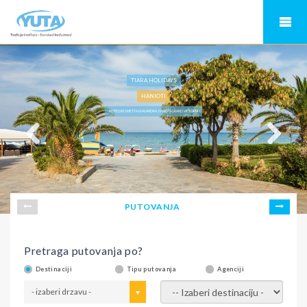
TIARA HOLIDAYS
HANIOTI
HOTELSKI SMEŠTAJ KASANDRA, HANIOTI GRAND VICTORIA
PUTOVANJA
Pretraga putovanja po?
Destinaciji
Tipu putovanja
Agenciji
- izaberi drzavu -
- izaberi destinaciju -