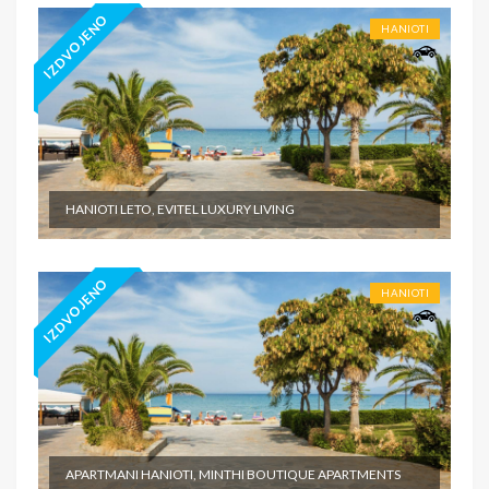
IZDVOJENO
HANIOTI
HANIOTI LETO, EVITEL LUXURY LIVING
IZDVOJENO
HANIOTI
APARTMANI HANIOTI, MINTHI BOUTIQUE APARTMENTS