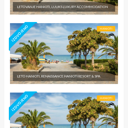
LETOVANJE HANIOTI, LUUKS LUXURY ACCOMMODATION
IZDVOJENO
HANIOTI
LETO HANIOTI, RENAISSANCE HANIOTI RESORT & SPA
IZDVOJENO
HANIOTI