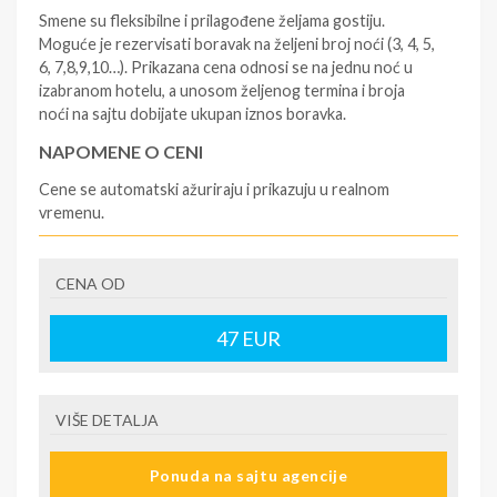
Smene su fleksibilne i prilagođene željama gostiju.
Moguće je rezervisati boravak na željeni broj noći (3, 4, 5,
6, 7,8,9,10…). Prikazana cena odnosi se na jednu noć u
izabranom hotelu, a unosom željenog termina i broja
noći na sajtu dobijate ukupan iznos boravka.
NAPOMENE O CENI
Cene se automatski ažuriraju i prikazuju u realnom
vremenu.
U CENU JE UKLJUČENO
CENA OD
- rezervisane i potvrđene usluge u izabranoj smeštajnoj
jedinici prema opisu - korišćenje hotelskih sadržaja
prema opisu - uslugu rezervacije - organizaciju
47
EUR
putovanja.
U CENU NIJE UKLJUČENO
VIŠE DETALJA
- boravišne takse (naknada za otpornost na klimatsku
krizu) na destinaciji, plaćaju se na recepciji
Ponuda na sajtu agencije
hotela/apartmana za hotele sa 1* i 2* i nekategorisane