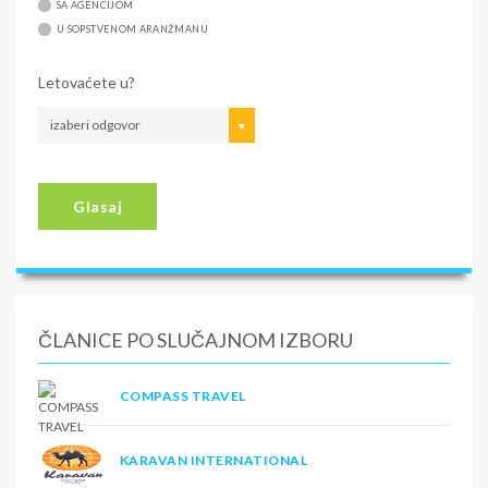
SA AGENCIJOM
U SOPSTVENOM ARANŽMANU
Letovaćete u?
izaberi odgovor
Glasaj
ČLANICE PO SLUČAJNOM IZBORU
COMPASS TRAVEL
KARAVAN INTERNATIONAL