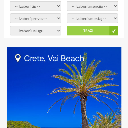
- izaberi tip -
- izaberi agenciju -
- izaberi prevoz -
- Izaberite smestaj -
- Izaberite uslugu -
TRAŽI