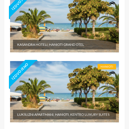
IZDVOJENO
KASANDRA HOTELI, HANIOTI GRAND OTEL
IZDVOJENO
HANIOTI
LUKSUZNI APARTMANI, HANIOTI, KENTRO LUXURY SUITES