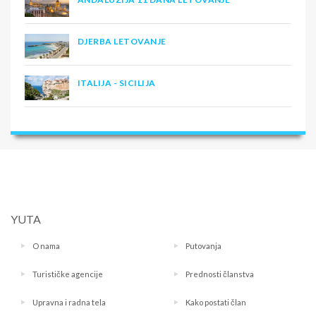
DJERBA LETOVANJE
ITALIJA - SICILIJA
YUTA
O nama
Putovanja
Turističke agencije
Prednosti članstva
Upravna i radna tela
Kako postati član