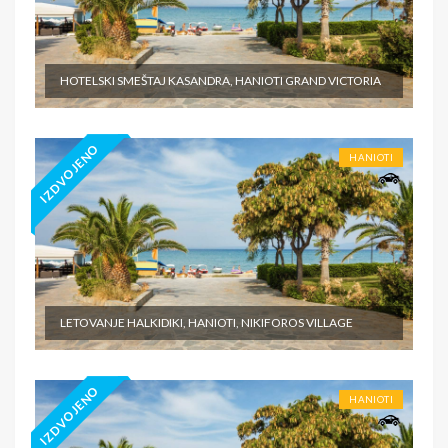
HOTELSKI SMEŠTAJ KASANDRA, HANIOTI GRAND VICTORIA
IZDVOJENO
HANIOTI
LETOVANJE HALKIDIKI, HANIOTI, NIKIFOROS VILLAGE
IZDVOJENO
HANIOTI