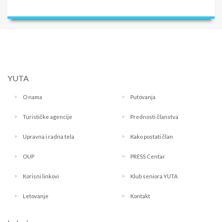
YUTA
O nama
Putovanja
Turističke agencije
Prednosti članstva
Upravna i radna tela
Kako postati član
OUP
PRESS Centar
Korisni linkovi
Klub seniora YUTA
Letovanje
Kontakt