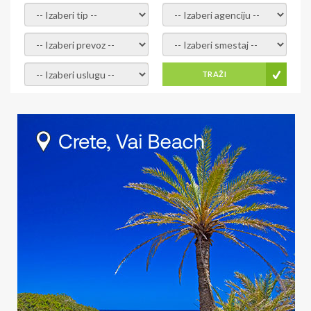
- izaberi tip -
- izaberi agenciju -
- izaberi prevoz -
- Izaberite smestaj -
- Izaberite uslugu -
TRAŽI