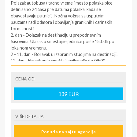
Polazak autobusa ( tačno vreme i mesto polaska bice
definisano 24 časa pre datuma polaska, kada se
obavestavaju putnici ). Noćna vožnja sa usputnim
pauzama radi odmora i obavljanja graničnih i carinskih
formalnosti.
2. dan - Dolazak na destinaciju u prepodnevnim
časovima. Ulazak u smeštajne jedinice posle 15:00h po
lokalnom vremenu.
2 - 11. dan - Boravak u izabranim studijima na destinaciji.
12. dan - Napuštanje smeštaja najkasnije do 09:00
časova. Slobodno vreme. Polazak za Srbiju oko podneva
po lokalnom vremenu (za tačno vreme povratka
CENA OD
informisati se kod predstavnika agencija dan pre
povratka ).
12/13. dan - Dolazak u Srbiju u ranim jutarnjim časovima.
139
EUR
SOPSTVENI prevoz:
1.dan - Dolazak na destinaciju. Obavezno kontaktirati
VIŠE DETALJA
predstavnika na destinaciji ( kontakt telefon se nalazi na
vuceru koji se preuzima u agenciji ),kako bi putnik dobio
Ponuda na sajtu agencije
informacije o smestaju ( broj sobe, spratnost ). Ulaz u