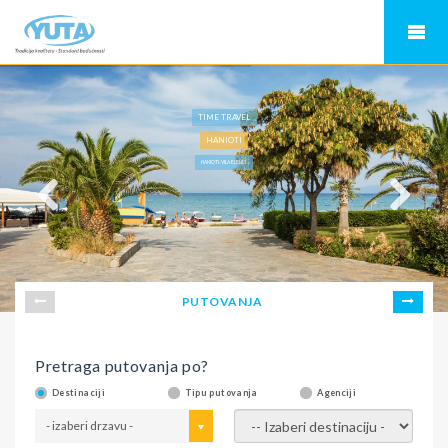
TIME TRAVEL
HANIOTI
HANIOTI-VILA ELENI 1
PUTOVANJA
Pretraga putovanja po?
Destinaciji
Tipu putovanja
Agenciji
- izaberi drzavu -
- izaberi destinaciju -