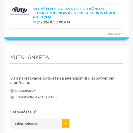
SAOPŠTENJE ZA JAVNOST O TAČNOM
TUMAČENJU PRAVA PUTNIKA I TURISTIČKIH
AGENCIJA
4/2/2026 9:53:00 AM
Više vesti
YUTA - ANKETA
Da li na letovanje putujete sa agencijom ili u sopstvenom
aranžmanu:
SA AGENCIJOM
U SOPSTVENOM ARANŽMANU
Letovaćete u?
izaberi odgovor