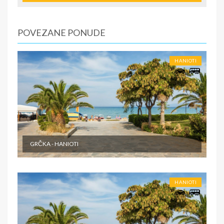
smeštajne jedinice, posle 15:00 časova u određeni tip
smeštaja prema uplaćenoj rezervaciji.
2.dan do predposlednji dan - boravak na bazi uplaćenih
POVEZANE PONUDE
usluga. Slobodno vreme.
Poslednji dan. - Napuštanje apartmana/studija najkasnije
do 09:00 časova po lokalnom vremenu.
HANIOTI
SMENE
Od 7 do 10-15 noći
NAPOMENE O CENI
Fisrt minute
U CENU JE UKLJUČENO
GRČKA - HANIOTI
Cena paket aranžmana obuhvata: - Prevoz turističkim
autobusom (visokopodni ili dabldeker, audio i video
opremljenost, klima, wi-fi) ili sopstvenim prevozom do
HANIOTI
odabrane destinacije - Smeštaj na bazi izabranog broja
noćenja u izabranom objektu u studijima/apartmanima; -
Usluge predstavnika agencije organizatora putovanja ili
inopartnera tokom boravka; - Troškove organizacije i