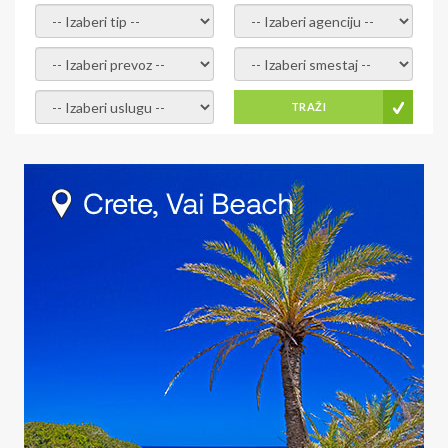
- izaberi tip -
- izaberi agenciju -
- izaberi prevoz -
- Izaberite smestaj -
- Izaberite uslugu -
TRAŽI