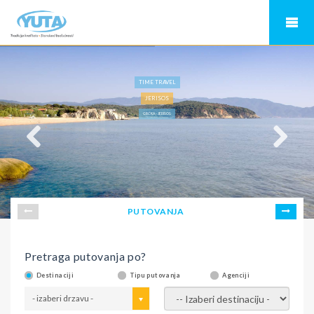
TIME TRAVEL
JERISOS
GRČKA - JERISOS
PUTOVANJA
Pretraga putovanja po?
Destinaciji
Tipu putovanja
Agenciji
- izaberi drzavu -
- izaberi destinaciju -