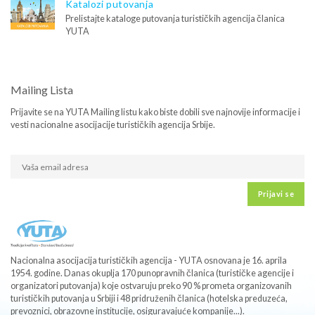
Katalozi putovanja
Prelistajte kataloge putovanja turističkih agencija članica
YUTA
Mailing Lista
Prijavite se na YUTA Mailing listu kako biste dobili sve najnovije informacije i
vesti nacionalne asocijacije turističkih agencija Srbije.
Prijavi se
Nacionalna asocijacija turističkih agencija - YUTA osnovana je 16. aprila
1954. godine. Danas okuplja 170 punopravnih članica (turističke agencije i
organizatori putovanja) koje ostvaruju preko 90 % prometa organizovanih
turističkih putovanja u Srbiji i 48 pridruženih članica (hotelska preduzeća,
prevoznici, obrazovne institucije, osiguravajuće kompanije...).