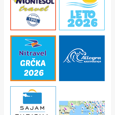
U CENU NIJE UKLJUČENO
- U cenu nije uračunata boravišna taksa. Cena je po
smeštajnoj jedinici po danu i plaća se na licu mesta -
Međunarodno putno zdravstveno osiguranje; -
Korišćenje klima uređaja (cena na upit) - Individualne i
ostale troškove putnika, kao i sve ostale usluge koje
koristi putnik, a nisu pomenute programom putovanja, a
naprave se u toku puta i u toku boravka u objektu.