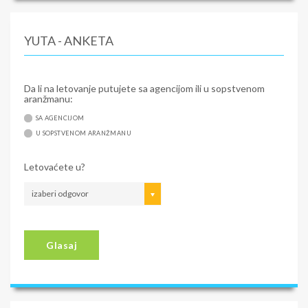
YUTA - ANKETA
Da li na letovanje putujete sa agencijom ili u sopstvenom
aranžmanu:
SA AGENCIJOM
U SOPSTVENOM ARANŽMANU
Letovaćete u?
izaberi odgovor
Glasaj