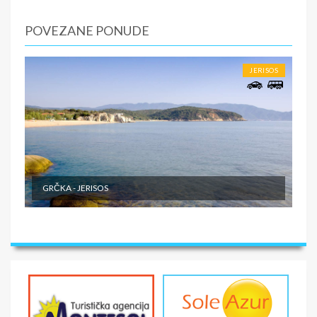
smeštaja prema uplaćenoj rezervaciji.
2.dan do predposlednji dan - boravak na bazi uplaćenih
POVEZANE PONUDE
usluga. Slobodno vreme.
Poslednji dan. - Napuštanje apartmana/studija najkasnije
do 09:00 časova po lokalnom vremenu.
JERISOS
SMENE
Od 7 do 10-15 noći
NAPOMENE O CENI
First minute
GRČKA - JERISOS
U CENU JE UKLJUČENO
- Prevoz turističkim autobusom (visokopodni ili
dabldeker, audio i video opremljenost, klima, wi-fi) ili
sopstvenim prevozom do odabrane destinacije - Smeštaj
na bazi izabranog broja noćenja u izabranom objektu u
studijima/apartmanima; - Usluge predstavnika agencije
organizatora putovanja ili inopartnera tokom boravka; -
Troškove organizacije i vođstva puta.