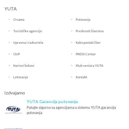
YUTA
O nama
Putovanja
Turističke agencije
Prednosti članstva
Upravna i radna tela
Kako postati član
OUP
PRESS Centar
Korisni linkovi
Klub seniora YUTA
Letovanje
Kontakt
Izdvajamo
YUTA Garancija putovanja
Putujte sigurno sa agencijama u sistemu YUTA garancija
putovanja