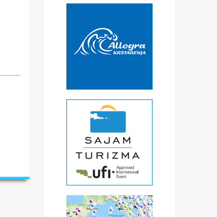
obi,
*
€
čke
a
) -
ise