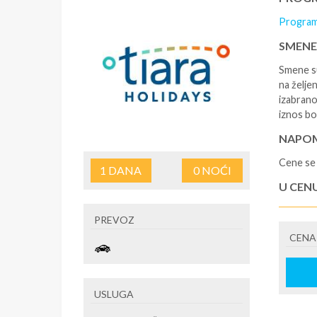
Program
SMENE
Smene su
na željen
izabrano
iznos bo
NAPOM
Cene se 
1
DANA
0
NOĆI
U CEN
- rezerv
PREVOZ
korišćen
CENA
putovan
U CEN
- boravi
USLUGA
se na re