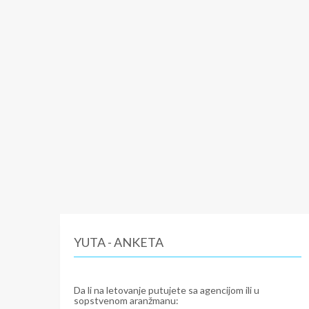
YUTA - ANKETA
Da li na letovanje putujete sa agencijom ili u
sopstvenom aranžmanu: