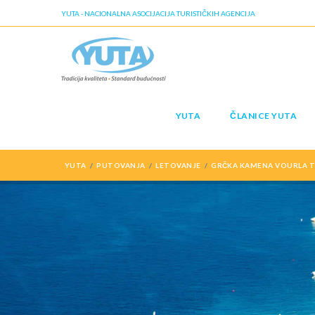
YUTA - NACIONALNA ASOCIJACIJA TURISTIČKIH AGENCIJA
YUTA
ČLANICE YUTA
YUTA
PUTOVANJA
LETOVANJE
GRČKA KAMENA VOURLA TI