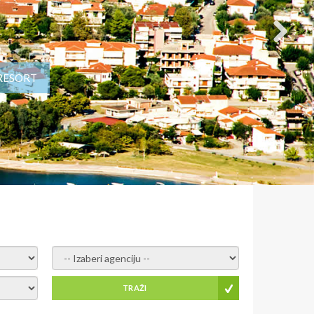
 RESORT
- izaberi agenciju -
TRAŽI