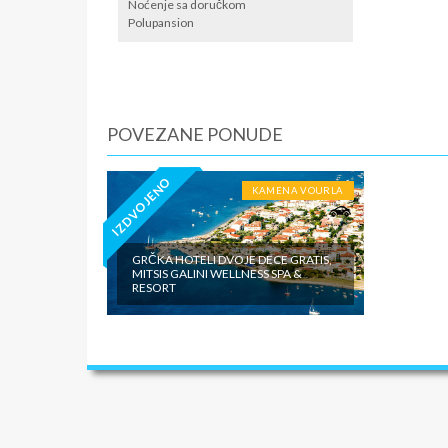
/ apartm
Noćenje sa doručkom
po noćen
Polupansion
iznosi 1
dnevno p
agencije
Covid 19
fakultat
POVEZANE PONUDE
plaćaju u
IZDVOJENO
KAMENA VOURLA
GRČKA HOTELI DVOJE DECE GRATIS,
MITSIS GALINI WELLNESS SPA &
RESORT