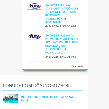
SAOPŠTENJE ZA
JAVNOST O TAČNOM
TUMAČENJU PRAVA
PUTNIKA I
TURISTIČKIH
AGENCIJA
4/2/2026 9:53:00 AM
SAOPŠTENJE YUTA
POVODOM AKTUELNE
SITUACIJE U IRANU I
REALIZACIJE
TURISTIČKIH
PUTOVANJA
3/5/2026 3:41:01 PM
Više vesti
PONUDE PO SLUČAJNOM IZBORU
DUBAI - NAJBOLJI HOTELI 4 I 5* NA
PLAŽI