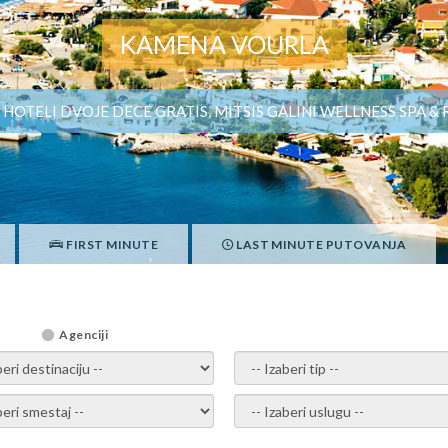
KAMENA VOURLA
HOTELI DVOJE DECE GRATIS, MITSIS GALINI WELLNESS SPA &
FIRST MINUTE
LAST MINUTE PUTOVANJA
Agenciji
i destinaciju -
- izaberi tip -
ite smestaj -
- Izaberite uslugu -