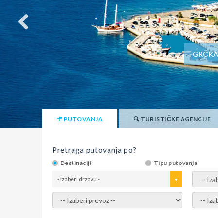
GRČKA 
PUTOVANJA
TURISTIČKE AGENCIJE
Pretraga putovanja po?
Destinaciji
Tipu putovanja
- izaberi drzavu -
- izaber
- izaberi prevoz -
- Izaber