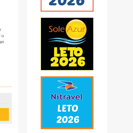
k
ć u
pan
e
u
ije