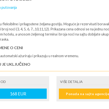
 putovanja
 fleksibilne i prilagođene željama gostiju. Moguće je rezervisati borava
i broj noći (3, 4, 5, 6, 7...10,11,12). Prikazana cena odnosi se na jednu no
m hotelu, a unosom željenog termina i broja noći na sajtu dobijate uku
ravka.
ENE O CENI
automatski ažuriraju i prikazuju u realnom vremenu.
U JE UKLJUČENO
isane i potvrđene usluge u izabranoj smeštajnoj jedinici prema opisu -
je hotelskih sadržaja prema opisu - uslugu rezervacije - organizaciju
 OD
VIŠE DETALJA
ja
U NIJE UKLJUČENO
168
EUR
Ponuda na sajtu agencij
šne takse (naknada za otpornost na klimatsku krizu) na destinaciji, plaćaj
cepciji hotela/apartmana za hotele sa 1* i 2* i nekategorisane sobe /stud