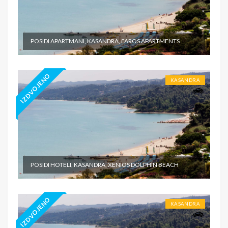
POSIDI APARTMANI, KASANDRA, FAROS APARTMENTS
IZDVOJENO
KASANDRA
POSIDI HOTELI, KASANDRA, XENIOS DOLPHIN BEACH
IZDVOJENO
KASANDRA