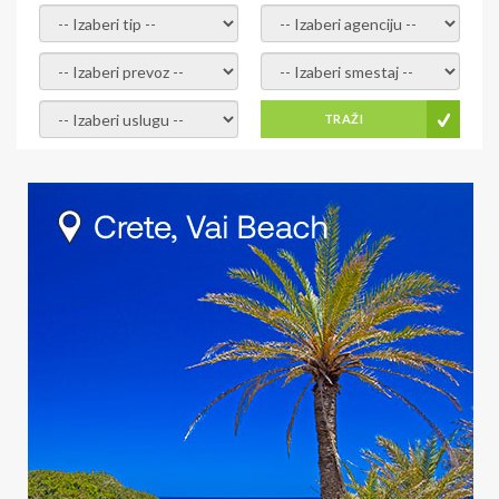
- izaberi tip -
- izaberi agenciju -
- izaberi prevoz -
- Izaberite smestaj -
- Izaberite uslugu -
TRAŽI