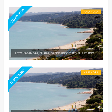
IZDVOJENO
KASANDRA
LETO KASANDRA, FURKA, GREEK PRIDE THEMELIS STUDIO
IZDVOJENO
KASANDRA