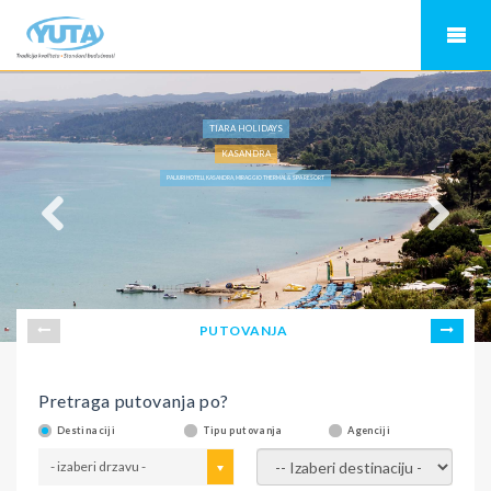
TIARA HOLIDAYS
KASANDRA
PALJURI HOTELI, KASANDRA, MIRAGGIO THERMAL & SPA RESORT
PUTOVANJA
Pretraga putovanja po?
Destinaciji
Tipu putovanja
Agenciji
- izaberi drzavu -
- izaberi destinaciju -