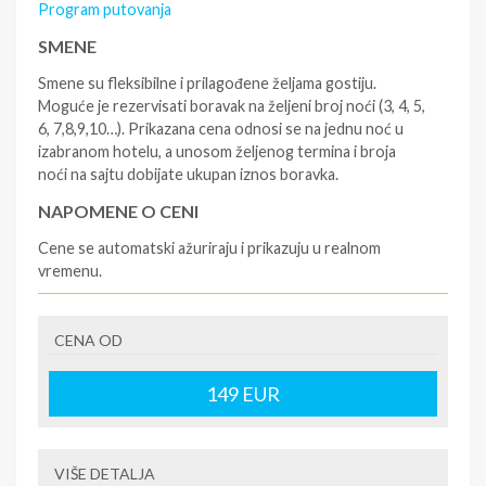
Program putovanja
SMENE
Smene su fleksibilne i prilagođene željama gostiju.
Moguće je rezervisati boravak na željeni broj noći (3, 4, 5,
6, 7,8,9,10…). Prikazana cena odnosi se na jednu noć u
izabranom hotelu, a unosom željenog termina i broja
noći na sajtu dobijate ukupan iznos boravka.
NAPOMENE O CENI
Cene se automatski ažuriraju i prikazuju u realnom
vremenu.
U CENU JE UKLJUČENO
CENA OD
- rezervisane i potvrđene usluge u izabranoj smeštajnoj
jedinici prema opisu - korišćenje hotelskih sadržaja
prema opisu - uslugu rezervacije - organizaciju
149
EUR
putovanja.
U CENU NIJE UKLJUČENO
VIŠE DETALJA