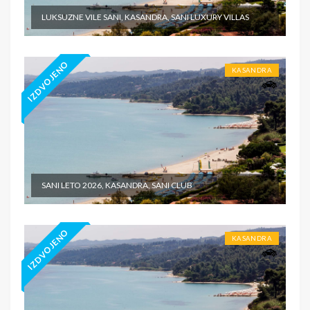
LUKSUZNE VILE SANI, KASANDRA, SANI LUXURY VILLAS
IZDVOJENO
KASANDRA
SANI LETO 2026, KASANDRA, SANI CLUB
IZDVOJENO
KASANDRA