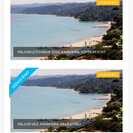
KASANDRA
PALJURI LETOVANJE 2026, KASANDRA, KAPPA RESORT
IZDVOJENO
KASANDRA
PALJURI VILE, KASANDRA, VILLA D'ORO