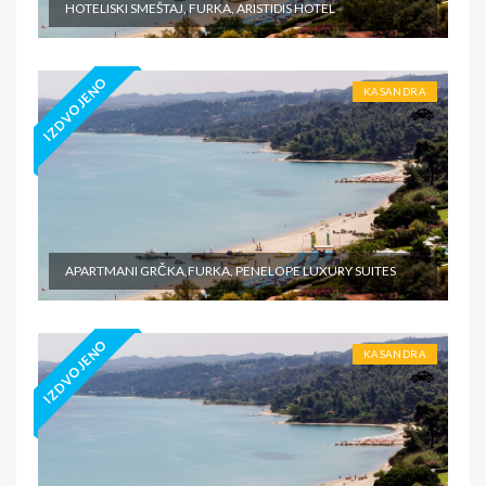
HOTELISKI SMEŠTAJ, FURKA, ARISTIDIS HOTEL
IZDVOJENO
KASANDRA
APARTMANI GRČKA,FURKA, PENELOPE LUXURY SUITES
IZDVOJENO
KASANDRA