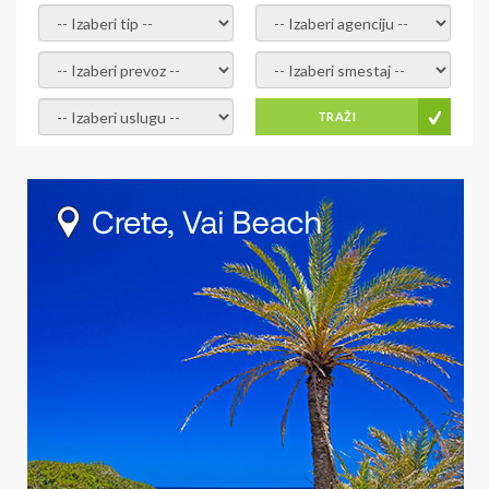
- izaberi tip -
- izaberi agenciju -
- izaberi prevoz -
- Izaberite smestaj -
- Izaberite uslugu -
TRAŽI