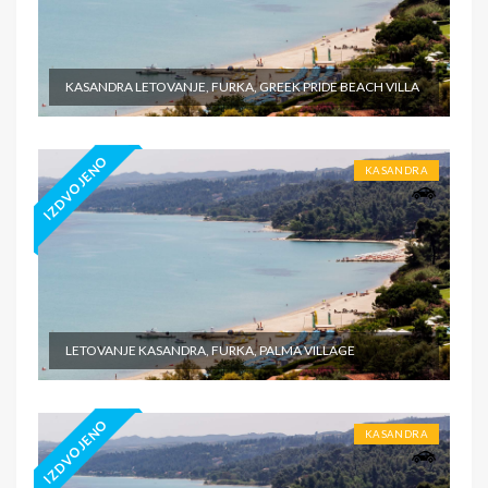
KASANDRA LETOVANJE, FURKA, GREEK PRIDE BEACH VILLA
IZDVOJENO
KASANDRA
LETOVANJE KASANDRA, FURKA, PALMA VILLAGE
IZDVOJENO
KASANDRA