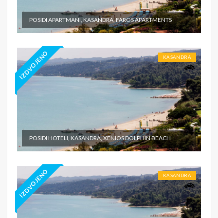
POSIDI APARTMANI, KASANDRA, FAROS APARTMENTS
IZDVOJENO
KASANDRA
POSIDI HOTELI, KASANDRA, XENIOS DOLPHIN BEACH
IZDVOJENO
KASANDRA