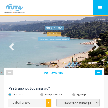
TIARA HOLIDAYS
KASANDRA
POSIDI LETO 2026, KASANDRA, THEA HOTEL CHALKIDIKI
PUTOVANJA
Pretraga putovanja po?
Destinaciji
Tipu putovanja
Agenciji
- izaberi drzavu -
- izaberi destinaciju -