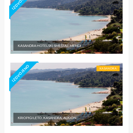
IZDVOJENO
KASANDRA HOTELSKI SMEŠTAJ, MENDI
IZDVOJENO
KASANDRA
KRIOPIGI LETO, KASANDRA, ALKION