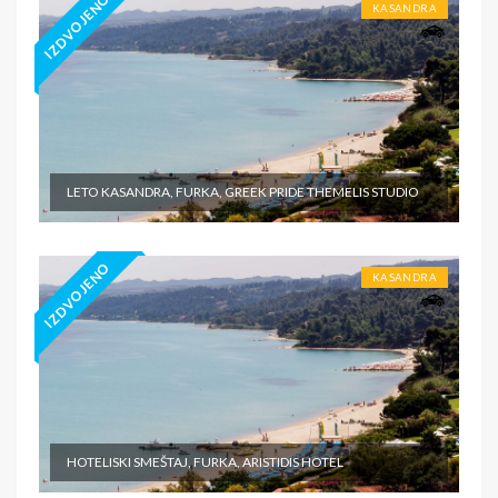
IZDVOJENO
KASANDRA
LETO KASANDRA, FURKA, GREEK PRIDE THEMELIS STUDIO
IZDVOJENO
KASANDRA
HOTELISKI SMEŠTAJ, FURKA, ARISTIDIS HOTEL