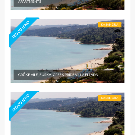
APARTMENTS
IZDVOJENO
KASANDRA
GRČKE VILE, FURKA, GREEK PRIDE VILLA ELLADA
IZDVOJENO
KASANDRA