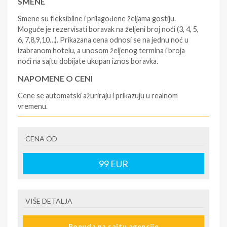
SMENE
Smene su fleksibilne i prilagođene željama gostiju.
Moguće je rezervisati boravak na željeni broj noći (3, 4, 5,
6, 7,8,9,10…). Prikazana cena odnosi se na jednu noć u
izabranom hotelu, a unosom željenog termina i broja
noći na sajtu dobijate ukupan iznos boravka.
NAPOMENE O CENI
Cene se automatski ažuriraju i prikazuju u realnom
vremenu.
U CENU JE UKLJUČENO
CENA OD
- rezervisane i potvrđene usluge u izabranoj smeštajnoj
jedinici prema opisu - korišćenje hotelskih sadržaja
prema opisu - uslugu rezervacije - organizaciju
99
EUR
putovanja.
U CENU NIJE UKLJUČENO
VIŠE DETALJA
- boravišne takse (naknada za otpornost na klimatsku
krizu) na destinaciji, plaćaju se na recepciji
Ponuda na sajtu agencije