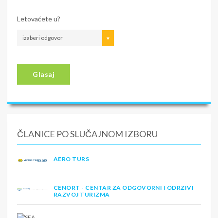
Letovaćete u?
izaberi odgovor
Glasaj
ČLANICE PO SLUČAJNOM IZBORU
AERO TURS
CENORT - CENTAR ZA ODGOVORNI I ODRZIVI
RAZVOJ TURIZMA