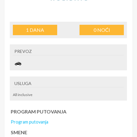
1
DANA
0
NOĆI
PREVOZ
USLUGA
All inclusive
PROGRAM PUTOVANJA
Program putovanja
SMENE