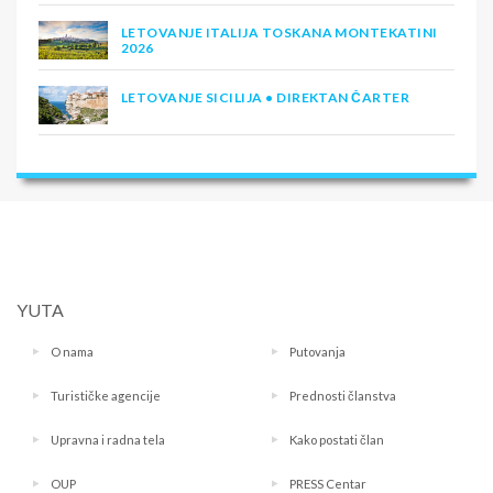
LETOVANJE ITALIJA TOSKANA MONTEKATINI
2026
LETOVANJE SICILIJA • DIREKTAN ČARTER
YUTA
O nama
Putovanja
Turističke agencije
Prednosti članstva
Upravna i radna tela
Kako postati član
OUP
PRESS Centar