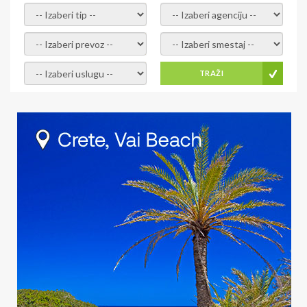
- izaberi tip -
- izaberi agenciju -
- izaberi prevoz -
- Izaberite smestaj -
- Izaberite uslugu -
TRAŽI