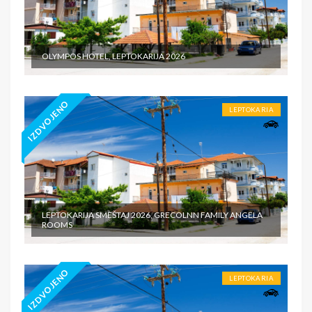
OLYMPOS HOTEL, LEPTOKARIJA 2026
IZDVOJENO
LEPTOKARIA
LEPTOKARIJA SMEŠTAJ 2026, GRECOLNN FAMILY ANGELA
ROOMS
IZDVOJENO
LEPTOKARIA