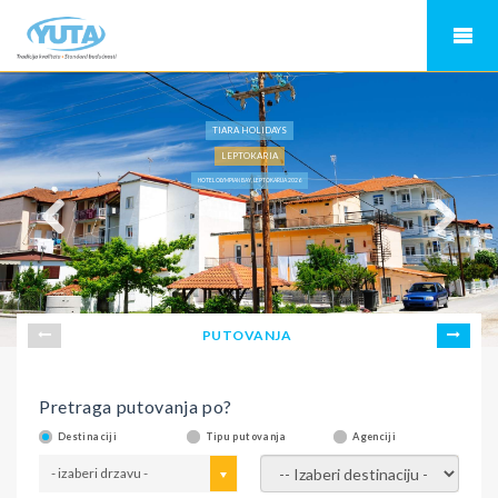
TIARA HOLIDAYS
LEPTOKARIA
HOTEL OLYMPIAN BAY, LEPTOKARIJA 2026
PUTOVANJA
Pretraga putovanja po?
Destinaciji
Tipu putovanja
Agenciji
- izaberi drzavu -
- izaberi destinaciju -