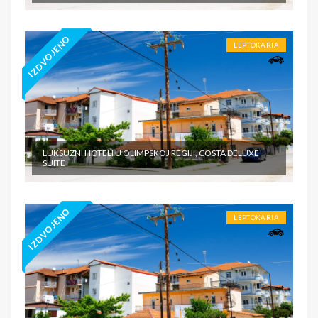
IZDVOJENO
LEPTOKARIA
LUKSUZNI HOTELI U OLIMPSKOJ REGIJI, COSTA DELUXE
SUITE
IZDVOJENO
LEPTOKARIA