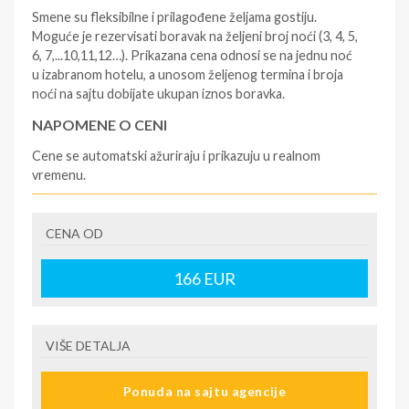
Smene su fleksibilne i prilagođene željama gostiju.
Moguće je rezervisati boravak na željeni broj noći (3, 4, 5,
6, 7,...10,11,12…). Prikazana cena odnosi se na jednu noć
u izabranom hotelu, a unosom željenog termina i broja
noći na sajtu dobijate ukupan iznos boravka.
NAPOMENE O CENI
Cene se automatski ažuriraju i prikazuju u realnom
vremenu.
U CENU JE UKLJUČENO
CENA OD
- rezervisane i potvrđene usluge u izabranoj smeštajnoj
jedinici prema opisu - korišćenje hotelskih sadržaja
prema opisu - uslugu rezervacije - organizaciju
166
EUR
putovanja
U CENU NIJE UKLJUČENO
VIŠE DETALJA
- boravišne takse (naknada za otpornost na klimatsku
krizu) na destinaciji, plaćaju se na recepciji
Ponuda na sajtu agencije
hotela/apartmana za hotele sa 1* i 2* i nekategorisane