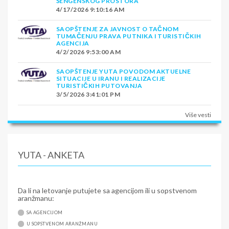
ŠENGENSKOG PROSTORA
4/17/2026 9:10:16 AM
SAOPŠTENJE ZA JAVNOST O TAČNOM
TUMAČENJU PRAVA PUTNIKA I TURISTIČKIH
AGENCIJA
4/2/2026 9:53:00 AM
SAOPŠTENJE YUTA POVODOM AKTUELNE
SITUACIJE U IRANU I REALIZACIJE
TURISTIČKIH PUTOVANJA
3/5/2026 3:41:01 PM
Više vesti
YUTA - ANKETA
Da li na letovanje putujete sa agencijom ili u sopstvenom
aranžmanu:
SA AGENCIJOM
U SOPSTVENOM ARANŽMANU