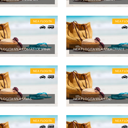
 programom putovanja, a naprave se u toku puta i u toku boravka u
NEA FLOGITA
NEA FLO
FLOGITA-VILA KOSTAS I DESPINA
NEA FLOGITA-VILA ANDROMAHI
NEA FLOGITA
NEA FLO
FLOGITA-VILA SAVAS
NEA FLOGITA-VILA KOZI
NEA FLOGITA
NEA FLO