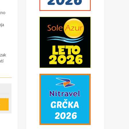
čno
nja
azak
ti
 (
e