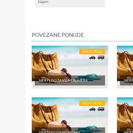
lokalno
Najam
SMENE
Od 7 do 
POVEZANE PONUDE
NAPOM
Fisrt mi
NEA FLOGITA
U CEN
Cena pak
dabldeke
odabrane
NEA FLOGITA-VILA KALIMERA
NEA 
objektu 
putovanj
U CEN
NEA FLOGITA
Cena pak
je po sm
zdravstv
ostale tr
NEA FLOGITA-VILA HARIS
NEA 