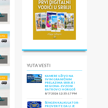
GITA
YUTA VESTI
KAMERE UŽIVO NA
GITA
SVIM GRANIČNIM
PRELAZIMA SRBIJE I
REGIONA–EVZONI
BATROVCI HORGOŠ
8/7/2026 12:35:17 PM
ŠENGEN KALKULATOR-
PROVERITE DA LI JE