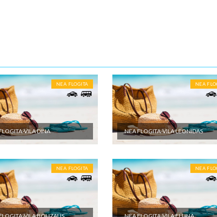
m vremenu.
10-15 noći
ENE O CENI
nute
NEA FLOGITA
NEA FLO
U JE UKLJUČENO
et aranžmana obuhvata: - Prevoz turističkim autobusom (visokopodni i
r, audio i video opremljenost, klima, wi-fi) ili sopstvenim prevozom do
 destinacije - Smeštaj na bazi izabranog broja noćenja u izabranom
FLOGITA-VILA DINA
NEA FLOGITA-VILA LEONIDAS
u studijima/apartmanima; - Usluge predstavnika agencije organizatora
a ili inopartnera tokom boravka; - Troškove organizacije i vođstva puta
U NIJE UKLJUČENO
NEA FLOGITA
NEA FLO
et aranžmana ne obuhvata: - U cenu nije uračunata boravišna taksa. C
eštajnoj jedinici po danu i plaća se na licu mesta - Međunarodno putno
eno osiguranje; - Korišćenje klima uređaja (cena na upit) - Individualne i
oškove putnika, kao i sve ostale usluge koje koristi putnik, a nisu
FLOGITA-VILA BOUZALIS
NEA FLOGITA-VILA ELLINA