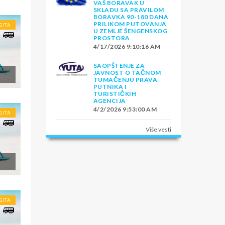
VAŠ BORAVAK U
SKLADU SA PRAVILOM
BORAVKA 90-180 DANA
PRILIKOM PUTOVANJA
GITA
U ZEMLJE ŠENGENSKOG
PROSTORA
4/17/2026 9:10:16 AM
SAOPŠTENJE ZA
JAVNOST O TAČNOM
TUMAČENJU PRAVA
PUTNIKA I
TURISTIČKIH
AGENCIJA
4/2/2026 9:53:00 AM
GITA
Više vesti
GITA