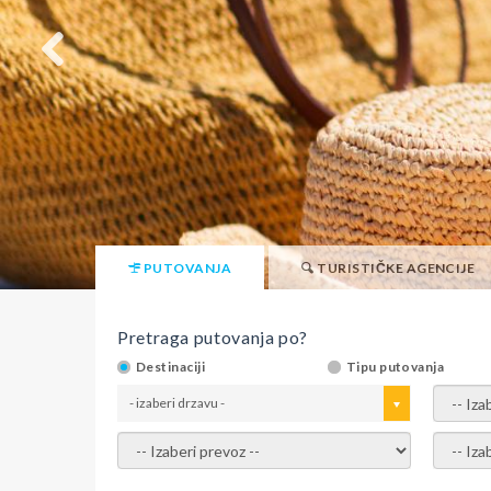
PUTOVANJA
TURISTIČKE AGENCIJE
Pretraga putovanja po?
Destinaciji
Tipu putovanja
- izaberi drzavu -
- izaber
- izaberi prevoz -
- Izaber