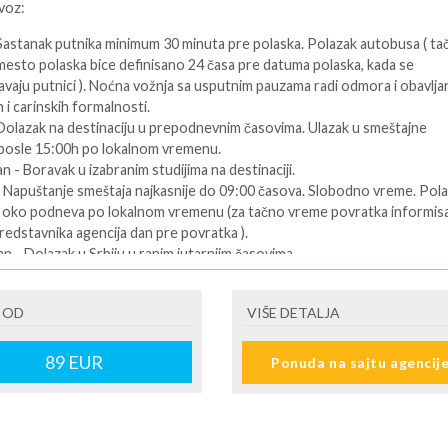
voz:
 Sastanak putnika minimum 30 minuta pre polaska. Polazak autobusa ( ta
mesto polaska bice definisano 24 časa pre datuma polaska, kada se
vaju putnici ). Noćna vožnja sa usputnim pauzama radi odmora i obavlja
 i carinskih formalnosti.
 Dolazak na destinaciju u prepodnevnim časovima. Ulazak u smeštajne
 posle 15:00h po lokalnom vremenu.
an - Boravak u izabranim studijima na destinaciji.
- Napuštanje smeštaja najkasnije do 09:00 časova. Slobodno vreme. Pol
u oko podneva po lokalnom vremenu (za tačno vreme povratka informisa
redstavnika agencija dan pre povratka ).
an - Dolazak u Srbiju u ranim jutarnjim časovima.
ENI prevoz:
 OD
VIŠE DETALJA
Dolazak na destinaciju. Obavezno kontaktirati predstavnika na destinaciji
telefon se nalazi na vuceru koji se preuzima u agenciji ),kako bi putnik
89
EUR
Ponuda na sajtu agencij
formacije o smestaju ( broj sobe, spratnost ). Ulaz u smeštajne jedinice,
:00 časova u određeni tip smeštaja prema uplaćenoj rezervaciji.
 predposlednji dan - boravak na bazi uplaćenih usluga. Slobodno vreme.
i dan. - Napuštanje apartmana/studija najkasnije do 09:00 časova po