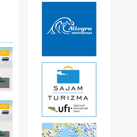
GITA
li
.
GITA
ena