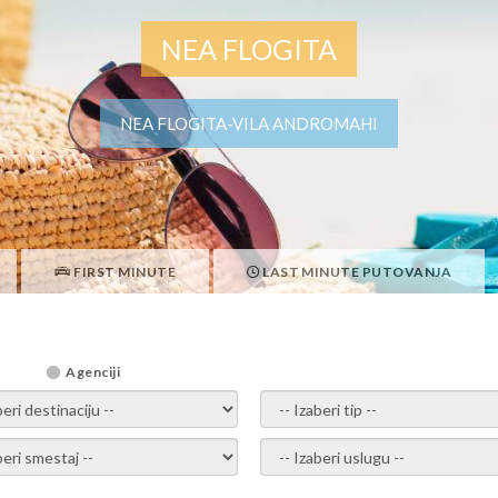
NEA FLOGITA
NEA FLOGITA-VILA ANDROMAHI
FIRST MINUTE
LAST MINUTE PUTOVANJA
Agenciji
i destinaciju -
- izaberi tip -
ite smestaj -
- Izaberite uslugu -