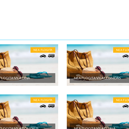
m vremenu.
10-15 noći
ENE O CENI
nute
U JE UKLJUČENO
NEA FLOGITA
NEA FLO
et aranžmana obuhvata: - Prevoz turističkim autobusom (visokopodni i
r, audio i video opremljenost, klima, wi-fi) ili sopstvenim prevozom do
 destinacije - Smeštaj na bazi izabranog broja noćenja u izabranom
u studijima/apartmanima; - Usluge predstavnika agencije organizatora
FLOGITA-VILA DINA
NEA FLOGITA-VILA LEONIDAS
a ili inopartnera tokom boravka; - Troškove organizacije i vođstva puta
U NIJE UKLJUČENO
NEA FLOGITA
NEA FLO
et aranžmana ne obuhvata: - U cenu nije uračunata boravišna taksa. C
eštajnoj jedinici po danu i plaća se na licu mesta - Međunarodno putno
eno osiguranje; - Korišćenje klima uređaja (cena na upit) - Individualne i
oškove putnika, kao i sve ostale usluge koje koristi putnik, a nisu
 programom putovanja, a naprave se u toku puta i u toku boravka u
FLOGITA-VILA BOUZALIS
NEA FLOGITA-VILA ELLINA