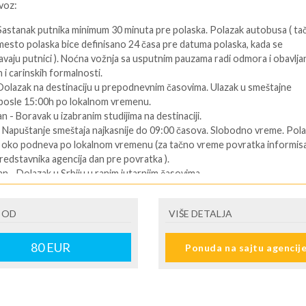
voz:
 Sastanak putnika minimum 30 minuta pre polaska. Polazak autobusa ( ta
mesto polaska bice definisano 24 časa pre datuma polaska, kada se
vaju putnici ). Noćna vožnja sa usputnim pauzama radi odmora i obavlja
 i carinskih formalnosti.
 Dolazak na destinaciju u prepodnevnim časovima. Ulazak u smeštajne
 posle 15:00h po lokalnom vremenu.
an - Boravak u izabranim studijima na destinaciji.
- Napuštanje smeštaja najkasnije do 09:00 časova. Slobodno vreme. Pol
u oko podneva po lokalnom vremenu (za tačno vreme povratka informisa
redstavnika agencija dan pre povratka ).
an - Dolazak u Srbiju u ranim jutarnjim časovima.
ENI prevoz:
 OD
VIŠE DETALJA
Dolazak na destinaciju. Obavezno kontaktirati predstavnika na destinaciji
telefon se nalazi na vuceru koji se preuzima u agenciji ),kako bi putnik
80
EUR
Ponuda na sajtu agencij
formacije o smestaju ( broj sobe, spratnost ). Ulaz u smeštajne jedinice,
:00 časova u određeni tip smeštaja prema uplaćenoj rezervaciji.
 predposlednji dan - boravak na bazi uplaćenih usluga. Slobodno vreme.
i dan. - Napuštanje apartmana/studija najkasnije do 09:00 časova po