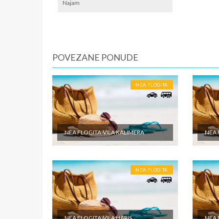
lokalno
Najam
SMENE
Od 7 do 
NAPOM
POVEZANE PONUDE
First mi
U CEN
NEA FLOGITA
Cena pak
dabldeke
odabrane
objektu 
NEA FLOGITA-VILA KALIMERA
NEA 
putovanj
U CEN
NEA FLOGITA
Cena pak
je po sm
zdravstv
ostale tr
pomenute
NEA FLOGITA-VILA HARIS
NEA 