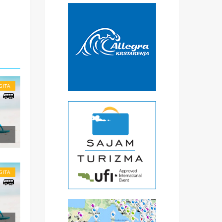
GITA
li
.
GITA
ena