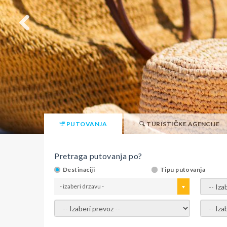
PUTOVANJA
TURISTIČKE AGENCIJE
Pretraga putovanja po?
Destinaciji
Tipu putovanja
- izaberi drzavu -
- izaber
- izaberi prevoz -
- Izaber