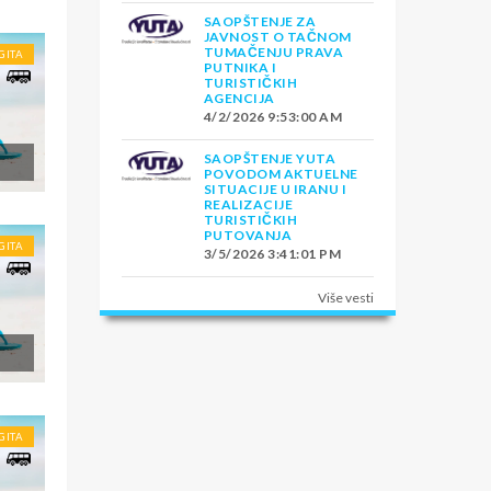
SAOPŠTENJE ZA
JAVNOST O TAČNOM
TUMAČENJU PRAVA
GITA
PUTNIKA I
TURISTIČKIH
AGENCIJA
4/2/2026 9:53:00 AM
SAOPŠTENJE YUTA
POVODOM AKTUELNE
SITUACIJE U IRANU I
REALIZACIJE
TURISTIČKIH
PUTOVANJA
GITA
3/5/2026 3:41:01 PM
Više vesti
GITA