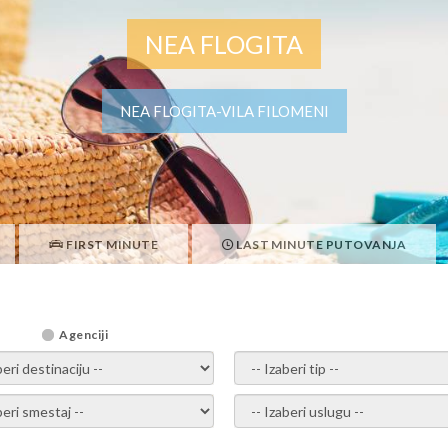
NEA FLOGITA
NEA FLOGITA-VILA FILOMENI
FIRST MINUTE
LAST MINUTE PUTOVANJA
Agenciji
i destinaciju -
- izaberi tip -
ite smestaj -
- Izaberite uslugu -