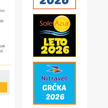
čno
nja
azak
ti
 (
e