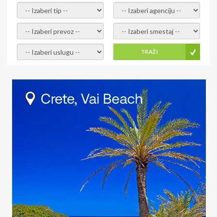
- izaberi tip -
- izaberi agenciju -
- izaberi prevoz -
- Izaberite smestaj -
- Izaberite uslugu -
TRAŽI