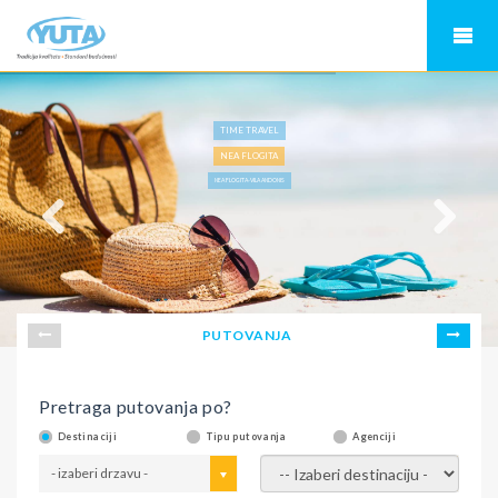
TIME TRAVEL
NEA FLOGITA
NEA FLOGITA-VILA ANDONIS
PUTOVANJA
Pretraga putovanja po?
Destinaciji
Tipu putovanja
Agenciji
- izaberi drzavu -
- izaberi destinaciju -