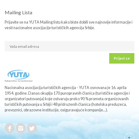
Mailing Lista
Prijavite se na YUTA Mailing listu kako biste dobili sve najnovije informacije i
vesti nacionalne asocijacije turističkih agencija Srbije.
Prijavi se
Nacionalna asocijacija turističkih agencija - YUTA osnovana je 16. aprila
1954. godine. Danas okuplja 170 punopravnih članica (turističke agencije i
organizatori putovanja) koje ostvaruju preko 90 % prometa organizovanih
turističkih putovanja u Srbiji i 48 pridruženih članica (hotelska preduzeća,
prevoznici, obrazovne institucije, osiguravajuće kompanije...).