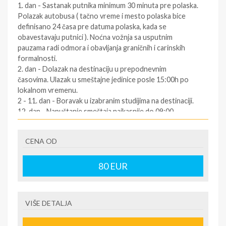
1. dan - Sastanak putnika minimum 30 minuta pre polaska.
Polazak autobusa ( tačno vreme i mesto polaska bice
definisano 24 časa pre datuma polaska, kada se
obavestavaju putnici ). Noćna vožnja sa usputnim
pauzama radi odmora i obavljanja graničnih i carinskih
formalnosti.
2. dan - Dolazak na destinaciju u prepodnevnim
časovima. Ulazak u smeštajne jedinice posle 15:00h po
lokalnom vremenu.
2 - 11. dan - Boravak u izabranim studijima na destinaciji.
12. dan - Napuštanje smeštaja najkasnije do 09:00
časova. Slobodno vreme. Polazak za Srbiju oko podneva
po lokalnom vremenu (za tačno vreme povratka
CENA OD
informisati se kod predstavnika agencija dan pre
povratka ).
12/13. dan - Dolazak u Srbiju u ranim jutarnjim časovima.
80
EUR
SOPSTVENI prevoz:
1.dan - Dolazak na destinaciju. Obavezno kontaktirati
VIŠE DETALJA
predstavnika na destinaciji ( kontakt telefon se nalazi na
vuceru koji se preuzima u agenciji ),kako bi putnik dobio