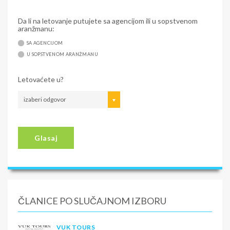
Da li na letovanje putujete sa agencijom ili u sopstvenom
aranžmanu:
SA AGENCIJOM
U SOPSTVENOM ARANŽMANU
Letovaćete u?
izaberi odgovor
Glasaj
ČLANICE PO SLUČAJNOM IZBORU
VUK TOURS