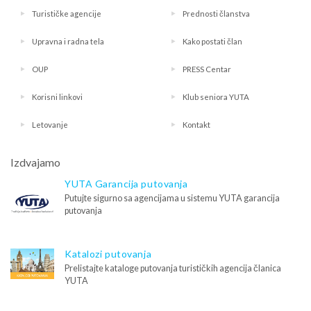
Turističke agencije
Prednosti članstva
Upravna i radna tela
Kako postati član
OUP
PRESS Centar
Korisni linkovi
Klub seniora YUTA
Letovanje
Kontakt
Izdvajamo
YUTA Garancija putovanja
Putujte sigurno sa agencijama u sistemu YUTA garancija
putovanja
Katalozi putovanja
Prelistajte kataloge putovanja turističkih agencija članica
YUTA