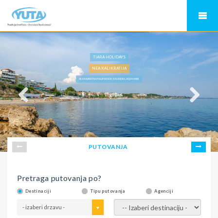
TIARA HOLIDAYS
NEA KALIKRATIJA
NEA KALIKRATIA POLUPANSION, KASANDRA, AQUA MARE
PUTOVANJA
Pretraga putovanja po?
Destinaciji
Tipu putovanja
Agenciji
- izaberi drzavu -
- izaberi destinaciju -