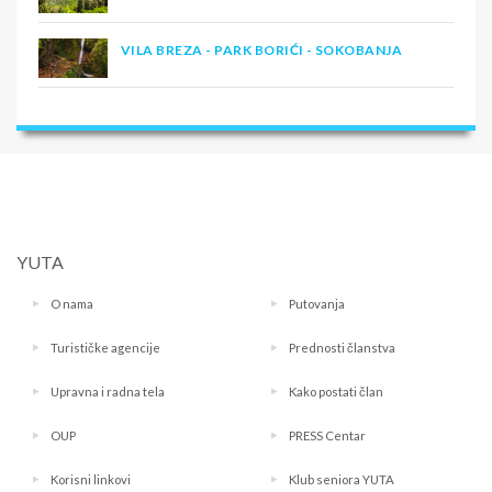
VILA BREZA - PARK BORIĆI - SOKOBANJA
YUTA
O nama
Putovanja
Turističke agencije
Prednosti članstva
Upravna i radna tela
Kako postati član
OUP
PRESS Centar
Korisni linkovi
Klub seniora YUTA