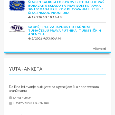
ŠENGEN KALKULATOR-PROVERITE DA LI JE VAŠ
BORAVAK U SKLADU SA PRAVILOM BORAVKA
90-180 DANA PRILIKOM PUTOVANJA U ZEMLJE
ŠENGENSKOG PROSTORA
4/17/2026 9:10:16 AM
SAOPŠTENJE ZA JAVNOST O TAČNOM
TUMAČENJU PRAVA PUTNIKA I TURISTIČKIH
AGENCIJA
4/2/2026 9:53:00 AM
Više vesti
YUTA - ANKETA
Da li na letovanje putujete sa agencijom ili u sopstvenom
aranžmanu:
SA AGENCIJOM
U SOPSTVENOM ARANŽMANU