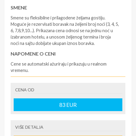
SMENE
Smene su fleksibilne i prilagođene željama gostiju.
Moguće je rezervisati boravak na željeni broj noći (3, 4, 5,
6, 7,8,9,10…). Prikazana cena odnosi se na jednu noć u
izabranom hotelu, a unosom željenog termina i broja
noći na sajtu dobijate ukupan iznos boravka.
NAPOMENE O CENI
Cene se automatski ažuriraju i prikazuju u realnom
vremenu.
U CENU JE UKLJUČENO
CENA OD
- rezervisane i potvrđene usluge u izabranoj smeštajnoj
jedinici prema opisu - korišćenje hotelskih sadržaja
prema opisu - uslugu rezervacije - organizaciju
83
EUR
putovanja.
U CENU NIJE UKLJUČENO
VIŠE DETALJA
- boravišne takse (naknada za otpornost na klimatsku