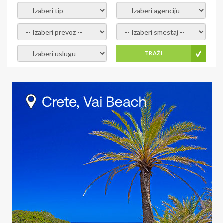
- izaberi tip -
- izaberi agenciju -
- izaberi prevoz -
- Izaberite smestaj -
- Izaberite uslugu -
TRAŽI