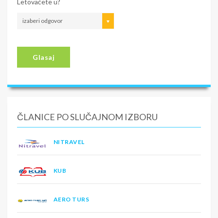
Letovaćete u?
izaberi odgovor
Glasaj
ČLANICE PO SLUČAJNOM IZBORU
NITRAVEL
KUB
AERO TURS