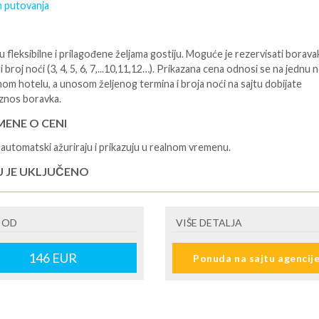
 putovanja
 fleksibilne i prilagođene željama gostiju. Moguće je rezervisati borava
i broj noći (3, 4, 5, 6, 7,...10,11,12…). Prikazana cena odnosi se na jednu 
nom hotelu, a unosom željenog termina i broja noći na sajtu dobijate
znos boravka.
ENE O CENI
automatski ažuriraju i prikazuju u realnom vremenu.
U JE UKLJUČENO
isane i potvrđene usluge u izabranoj smeštajnoj jedinici prema opisu -
je hotelskih sadržaja prema opisu - uslugu rezervacije - organizaciju
 OD
VIŠE DETALJA
ja
U NIJE UKLJUČENO
146
EUR
Ponuda na sajtu agencij
šne takse (naknada za otpornost na klimatsku krizu) na destinaciji, plaćaj
cepciji hotela/apartmana za hotele sa 1* i 2* i nekategorisane sobe /stud
ane iznosi 2€ po sobi, po noćenju za hotele sa 3* iznosi 5€ dnevno po s
ju za hotele sa 4*iznosi 10€ dnevno po sobi, po noćenju za hotele sa 5