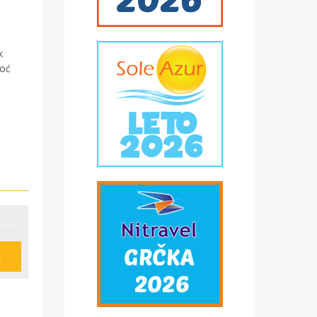
k
noć
e
u
ije
obi,
*