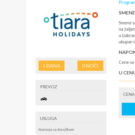
Program
SMENE
Smene su
na željen
u izabra
ukupan i
NAPOM
Cene se 
1
DANA
0
NOĆI
U CEN
- rezerv
PREVOZ
korišćen
CENA
putovan
U CEN
- boravi
USLUGA
se na re
/ apartm
Noćenje sa doručkom
po noćen