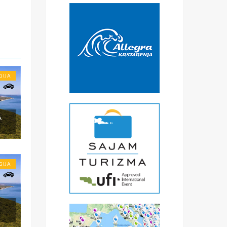
€
čke
a
) -
ise
GIJA
A
GIJA