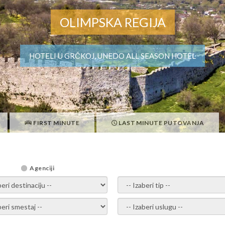
OLIMPSKA REGIJA
HOTELI U GRČKOJ, UNEDO ALL SEASON HOTEL
FIRST MINUTE
LAST MINUTE PUTOVANJA
Agenciji
i destinaciju -
- izaberi tip -
ite smestaj -
- Izaberite uslugu -