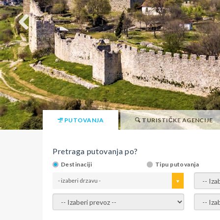
PUTOVANJA
TURISTIČKE AGENCIJE
Pretraga putovanja po?
Destinaciji
Tipu putovanja
- izaberi drzavu -
- izaber
- izaberi prevoz -
- Izaber