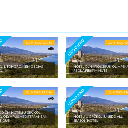
5€ dnevno po sobi, po noćenju za samostalan boravak u vilama iznosi 15
o sobi, po noćenju - putno zdravstveno osiguranje. Preporuka turisti
 Tiara Holidaysje da putnik poseduje navedeno osiguranje, uz pokriće z
 - usluge za koje je predviđena doplata na licumesta (parking, baby cot…
ivne izlete po cenovniku našeg inopartnera na konkretnoj destinaciji koj
 valuti domicilne zemlje na licu mesta. - individualne troškove
NO
IZDVOJENO
OLIMPSKA REGIJA
OLIMPSKA RE
LI LITOHORO, XENIOS DIAS
HOTEL OLYMPIOS ZEUS, OLIMPSK
EL
REGIJA FIRST MINUTE
NO
IZDVOJENO
OLIMPSKA REGIJA
OLIMPSKA RE
DIČNI HOTELI U GRČKOJ,
L OLYMPUS MEDITERRANEAN
HOTELI U GRČKOJ, UNEDO ALL
TIQUE
SEASON HOTEL