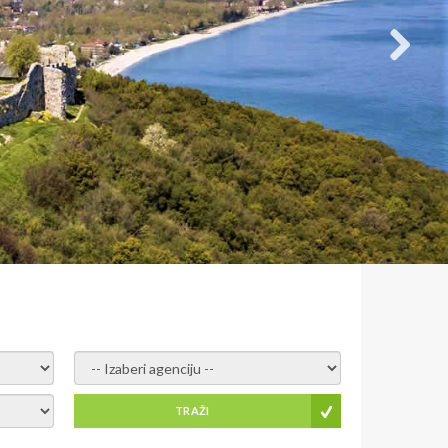
- izaberi agenciju -
TRAŽI