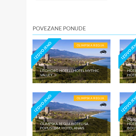
iznosi 1
dnevno p
agencije
Covid 19
POVEZANE PONUDE
fakultat
plaćaju u
IZDVOJENO
IZDVOJE
OLIMPSKA REGIJA
LITOHORO HOTELI, HOTEL MYTHIC
HOTE
VALLEY
HOT
IZDVOJENO
IZDVOJE
OLIMPSKA REGIJA
PORO
OLIMPSKA REGIJA HOTELI SA
HOTE
POPUSTOM, HOTEL ANAIS
BOU