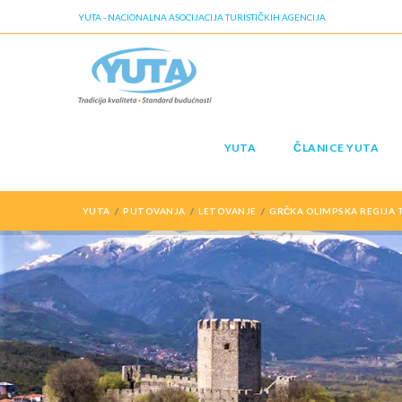
YUTA - NACIONALNA ASOCIJACIJA TURISTIČKIH AGENCIJA
YUTA
ČLANICE YUTA
YUTA
PUTOVANJA
LETOVANJE
GRČKA OLIMPSKA REGIJA T