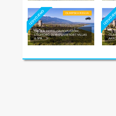
IZDVOJENO
IZDVOJE
OLIMPSKA REGIJA
GRČKA, HOTELI SA POPUSTOM,
LITOHORO OLYMPUS RESORT VILLAS
OLIM
& SPA
AKRO