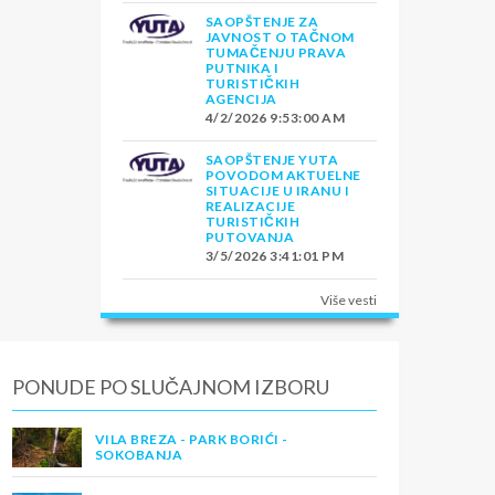
SAOPŠTENJE ZA
JAVNOST O TAČNOM
TUMAČENJU PRAVA
PUTNIKA I
TURISTIČKIH
AGENCIJA
4/2/2026 9:53:00 AM
SAOPŠTENJE YUTA
POVODOM AKTUELNE
SITUACIJE U IRANU I
REALIZACIJE
TURISTIČKIH
PUTOVANJA
3/5/2026 3:41:01 PM
Više vesti
PONUDE PO SLUČAJNOM IZBORU
VILA BREZA - PARK BORIĆI -
SOKOBANJA