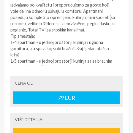
izdvajamo po kvalitetu i preporučujemo za goste koji
vole da i na odmoru uživaju u komforu. Apartmani
poseduju kompletno opremljenu kuhinju, mini šporet (sa
rernom), velike frižidere sa zamrzivačem, peglu, dasku za
peglanje, Total TV (sa srpskim kanalima).
Tip smeštaja:
1/4 apartman - u jednoj prostoriji kuhinja i ugaona
garnitura, a u spavaćoj sobi bračni ležaj i jedan običan
ležaj.
1/5 apartman - u jednoj prostoriji kuhinja sa sa bračnim
ležajem (troosed) i jedan običan ležaj, a u spavaćoj sobi
bračni ležaj (nešto manji) i jedan običan ležaj.
1/6 apartman - u jednoj prostoriji kuhinja, bračni ležaj
CENA OD
(trosed) i jedan običan ležaj, u drugoj prostoriji bračni
ležaj i bračni ležaj (trosed).
79
EUR
1/6+1 apartman - u jednoj prostoriji kuhinja, bračni ležaj
(trosed), jedan običan ležaj i fotelja na razvlačenje, jedan
običan ležaj, u drugoj prostoriji bračni ležaj i bračni ležaj
(trosed).
VIŠE DETALJA
1/7 apartman - u jednoj prostoriji kuhinja, dva kanabea na
razvlačenje, u drugoj prostoriji bračni i običan ležaj.