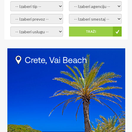
- izaberi tip -
- izaberi agenciju -
- izaberi prevoz -
- Izaberite smestaj -
- Izaberite uslugu -
TRAŽI