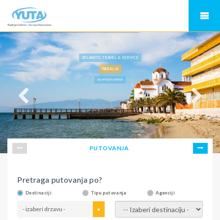
ATLANTIC TRAVEL & SERVICE
PARALIA
VILA AFRODITI, PARALIA
PUTOVANJA
Pretraga putovanja po?
Destinaciji
Tipu putovanja
Agenciji
- izaberi drzavu -
- izaberi destinaciju -