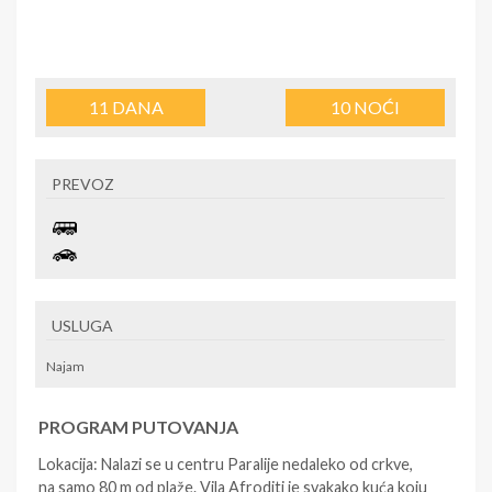
11
DANA
10
NOĆI
PREVOZ
USLUGA
Najam
PROGRAM PUTOVANJA
Lokacija: Nalazi se u centru Paralije nedaleko od crkve,
na samo 80 m od plaže. Vila Afroditi je svakako kuća koju