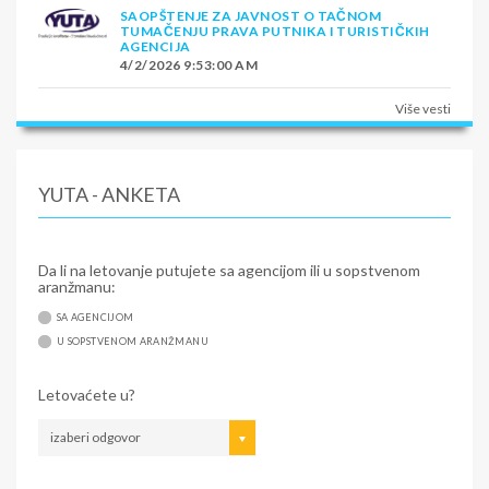
SAOPŠTENJE ZA JAVNOST O TAČNOM
TUMAČENJU PRAVA PUTNIKA I TURISTIČKIH
AGENCIJA
4/2/2026 9:53:00 AM
Više vesti
YUTA - ANKETA
Da li na letovanje putujete sa agencijom ili u sopstvenom
aranžmanu:
SA AGENCIJOM
U SOPSTVENOM ARANŽMANU
Letovaćete u?
izaberi odgovor