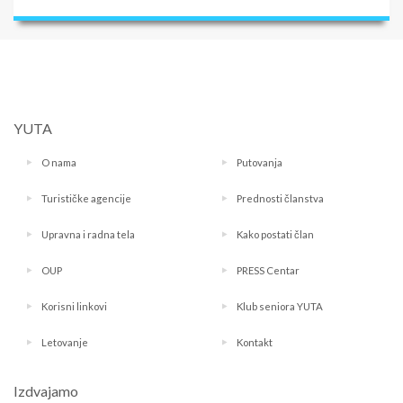
YUTA
O nama
Putovanja
Turističke agencije
Prednosti članstva
Upravna i radna tela
Kako postati član
OUP
PRESS Centar
Korisni linkovi
Klub seniora YUTA
Letovanje
Kontakt
Izdvajamo