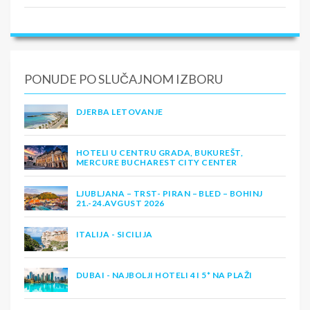
PONUDE PO SLUČAJNOM IZBORU
DJERBA LETOVANJE
HOTELI U CENTRU GRADA, BUKUREŠT,
MERCURE BUCHAREST CITY CENTER
LJUBLJANA – TRST- PIRAN – BLED – BOHINJ
21.-24.AVGUST 2026
ITALIJA - SICILIJA
DUBAI - NAJBOLJI HOTELI 4 I 5* NA PLAŽI